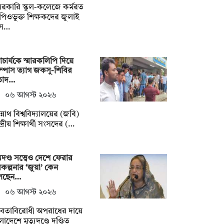
রকারি স্কুল-কলেজে কর্মরত
িওভুক্ত শিক্ষকদের জুলাই
সে…
চার্যকে স্মারকলিপি দিয়ে
াম্পাস ত্যাগ জকসু-শিবির
তাদ…
০৬ আগস্ট ২০২৬
্নাথ বিশ্ববিদ্যালয়ের (জবি)
্দ্রীয় শিক্ষার্থী সংসদের (…
্যুদণ্ড সত্ত্বেও দেশে ফেরার
কল্পনার ‘জুয়া’ কেন
লছেন…
০৬ আগস্ট ২০২৬
নবতাবিরোধী অপরাধের দায়ে
লাদেশে মৃত্যুদণ্ডে দণ্ডিত