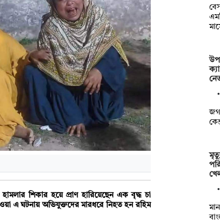
বেস
এমপ
মা
উপা
ক্য
নে
জগন
কেন
মৃত
পরি
খে
 হামলার শিকার হয়ে প্রাণ হারিয়েছেন এক বৃদ্ধ চা
 হওয়া এ ঘটনায় অভিযুক্তদের মারধরে নিহত হন রহিম
মা
বাং