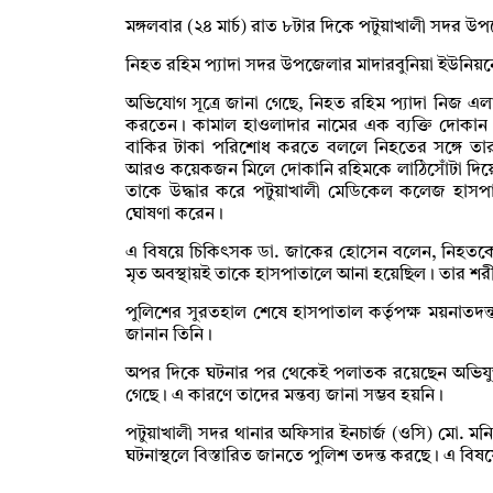
মঙ্গলবার (২৪ মার্চ) রাত ৮টার দিকে পটুয়াখালী সদর 
নিহত রহিম প্যাদা সদর উপজেলার মাদারবুনিয়া ইউনিয়নে
অভিযোগ সূত্রে জানা গেছে, নিহত রহিম প্যাদা নিজ এ
করতেন। কামাল হাওলাদার নামের এক ব্যক্তি দোকান
বাকির টাকা পরিশোধ করতে বললে নিহতের সঙ্গে তার ব
আরও কয়েকজন মিলে দোকানি রহিমকে লাঠিসোঁটা দিয়ে
তাকে উদ্ধার করে পটুয়াখালী মেডিকেল কলেজ হাসপা
ঘোষণা করেন।
এ বিষয়ে চিকিৎসক ডা. জাকের হোসেন বলেন, নিহতকে হ
মৃত অবস্থায়ই তাকে হাসপাতালে আনা হয়েছিল। তার শর
পুলিশের সুরতহাল শেষে হাসপাতাল কর্তৃপক্ষ ময়নাতদন্ত 
জানান তিনি।
অপর দিকে ঘটনার পর থেকেই পলাতক রয়েছেন অভিযুক্ত
গেছে। এ কারণে তাদের মন্তব্য জানা সম্ভব হয়নি।
পটুয়াখালী সদর থানার অফিসার ইনচার্জ (ওসি) মো. ম
ঘটনাস্থলে বিস্তারিত জানতে পুলিশ তদন্ত করছে। এ বিষয়ে