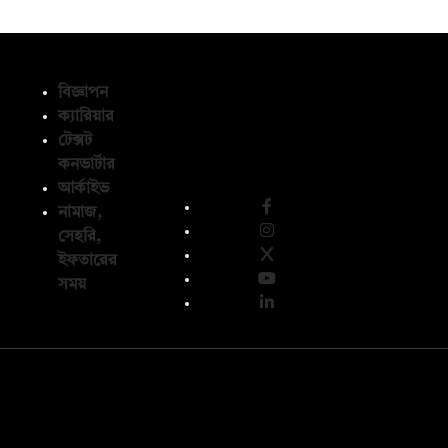
বিজ্ঞাপন
ক্যারিয়ার
টেক্সট
অনুসরণ করুন
কনভার্টার
আর্কাইভ
নামাজ,
সেহরি,
ইফতারের
সময়