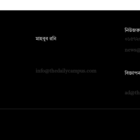
সম্পাদক:
নিউজরু
মাহবুব রনি
০১৫৭২
দ্য ডেইলি ক্যাম্পাস, দ্বিতীয় তলা, হাসান
news@
হোল্ডিংস, ৫২/১ নিউ ইস্কাটন রোড, ঢাকা
১০০০
info@thedailycampus.com
বিজ্ঞাপ
০১৭১২
ad@th