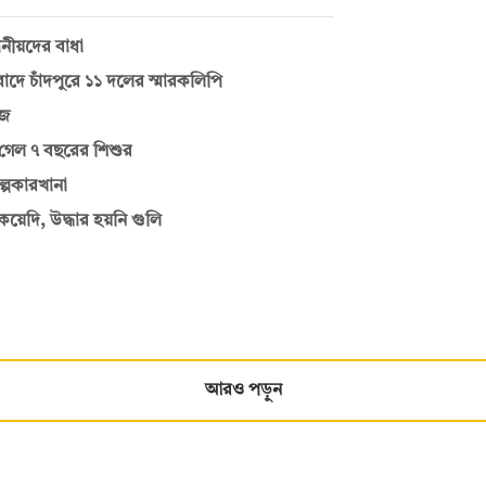
থানীয়দের বাধা
তিবাদে চাঁদপুরে ১১ দলের স্মারকলিপি
ঁজ
াণ গেল ৭ বছরের শিশুর
ল্পকারখানা
েদি, উদ্ধার হয়নি গুলি
আরও পড়ুন