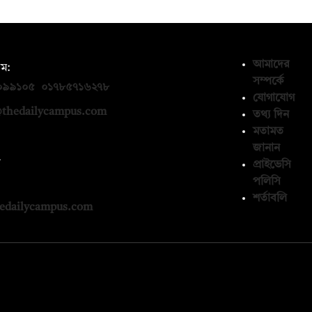
আমাদের
ম:
সম্পর্কে
০৯৯১০৫
,
০১৭৮৫৭১৬২৭৮
যোগাযোগ
thedailycampus.com
তথ্য দিন
মতামত
জানান
ন
প্রাইভেসি
পলিসি
১৩৬৫৯৩
শর্তাবলি
edailycampus.com
© কপিরাইট 2026, দ্য ডেইলি ক্যাম্পাস লিমিটেড