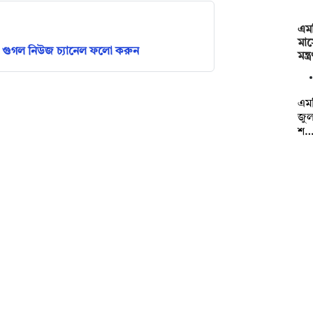
এমপ
মাস
গুগল নিউজ চ্যানেল ফলো করুন
মন্
এমপ
জুল
শ