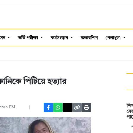
শাসন
ভর্তি পরীক্ষা
কর্মসংস্থান
স্কলারশিপ
খেলাধুলা
নিকে পিটিয়ে হত্যার
শিক
০৩:০০ PM
বেত
পাব