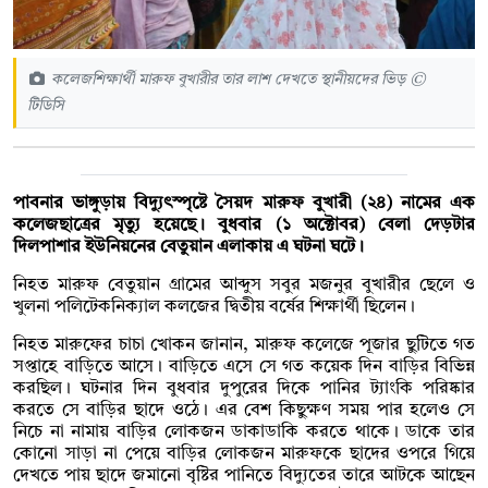
কলেজশিক্ষার্থী মারুফ বুখারীর তার লাশ দেখতে স্থানীয়দের ভিড় ©
টিডিসি
পাবনার ভাঙ্গুড়ায় বিদ্যুৎস্পৃষ্টে সৈয়দ মারুফ বুখারী (২৪) নামের এক
কলেজছাত্রের মৃত্যু হয়েছে। বুধবার (১ অক্টোবর) বেলা দেড়টার
দিলপাশার ইউনিয়নের বেতুয়ান এলাকায় এ ঘটনা ঘটে।
নিহত মারুফ বেতুয়ান গ্রামের আব্দুস সবুর মজনুর বুখারীর ছেলে ও
খুলনা পলিটেকনিক্যাল কলজের দ্বিতীয় বর্ষের শিক্ষার্থী ছিলেন।
নিহত মারুফের চাচা খোকন জানান, মারুফ কলেজে পূজার ছুটিতে গত
সপ্তাহে বাড়িতে আসে। বাড়িতে এসে সে গত কয়েক দিন বাড়ির বিভিন্ন
করছিল। ঘটনার দিন বুধবার দুপুরের দিকে পানির ট্যাংকি পরিষ্কার
করতে সে বাড়ির ছাদে ওঠে। এর বেশ কিছুক্ষণ সময় পার হলেও সে
নিচে না নামায় বাড়ির লোকজন ডাকাডাকি করতে থাকে। ডাকে তার
কোনো সাড়া না পেয়ে বাড়ির লোকজন মারুফকে ছাদের ওপরে গিয়ে
দেখতে পায় ছাদে জমানো বৃষ্টির পানিতে বিদ্যুতের তারে আটকে আছেন