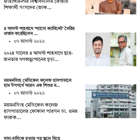
জাহাঙ্গীরনগর বিশ্ববিদ্যালয় কেন্দ্রীয়
শিক্ষার্থী সংসদের (জাক…
৪ আগস্ট শাহবাগে ‘শ্যাডো ক্যাবিনেট’ তৈরির
প্রস্তাব করেছিলেন …
০৭ আগস্ট ২০২৬
২০২৪ সালের ৪ আগস্ট শাহবাগে ছাত্র-
জনতার গণঅভ্যুত্থানের চূড়া…
ময়মনসিংহ মেডিকেল কলেজ হাসপাতালে
হাম উপসর্গে আরও এক শিশুর ম…
০৭ আগস্ট ২০২৬
ময়মনসিংহ মেডিকেল কলেজ
হাসপাতালের ফোকাল পারসন ডা. ওমর
ফারুক…
দাদা-দাদিকে হত্যার পর স্কুলে গিয়ে