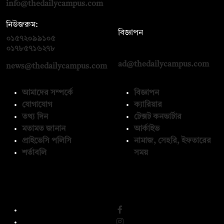
info@thedailycampus.com
নিউজরুম:
বিজ্ঞাপন
০১৫৭২০৯৯১০৫
,
০১৭১২১৩৬৫৯৩
০১৭৮৫৭১৬২৭৮
ad@thedailycampus.com
news@thedailycampus.com
আমাদের সম্পর্কে
বিজ্ঞাপন
যোগাযোগ
ক্যারিয়ার
তথ্য দিন
টেক্সট কনভার্টার
মতামত জানান
আর্কাইভ
প্রাইভেসি পলিসি
নামাজ, সেহরি, ইফতারের
শর্তাবলি
সময়
অনুসরণ করুন