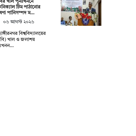
ির খাল পুনঃখননে
নিক্যাল টিম পাঠানোর
ষণা পানিসম্পদ ম…
০৬ আগস্ট ২০২৬
াহাঙ্গীরনগর বিশ্ববিদ্যালয়ের
বি) খাল ও জলাশয়
নঃখনন…