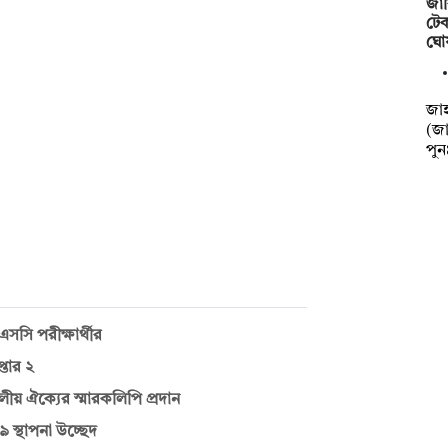
জাব
টেক
ঘো
‎‎জ
(জা
পু
সসি পরীক্ষার্থীর
্তার ২
 দলীয় ঐক্যের স্মারকলিপি প্রদান
স্থাপনা উচ্ছেদ