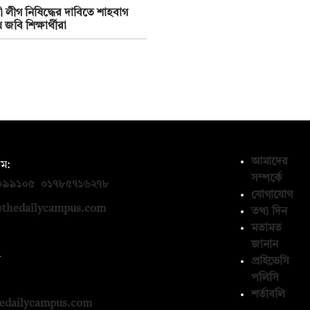
লীগ নিষিদ্ধের দাবিতে শাহবাগ
জবি শিক্ষার্থীরা
আমাদের
ম:
সম্পর্কে
০৯৯১০৫
,
০১৭৮৫৭১৬২৭৮
যোগাযোগ
thedailycampus.com
তথ্য দিন
মতামত
জানান
ন
প্রাইভেসি
পলিসি
১৩৬৫৯৩
শর্তাবলি
edailycampus.com