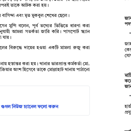
 এরপরই তাকে আটক করা হয়।
র বাসিন্দা এবং মৃত মুকবুল শেখের ছেলে।
জাক
পদত
েন মুন্সি বলেন, পূর্ব তথ্যের ভিত্তিতে ধারণা করা
ায়ী আমরা সতর্কতা জারি করি। পাসপোর্ট স্ক্যান
া যায়।
‎জা
াউলের বিরুদ্ধে দায়ের হওয়া একটি মামলা রুজু করা
কেন
যো
্তান্তর করা হয়। থানার ভারপ্রাপ্ত কর্মকর্তা মো.
রক্রিয়ার অংশ হিসেবে তাকে মোল্লাহাট থানায় পাঠানো
মাট
কর
জা
হাজ
গুগল নিউজ চ্যানেল ফলো করুন
প্র