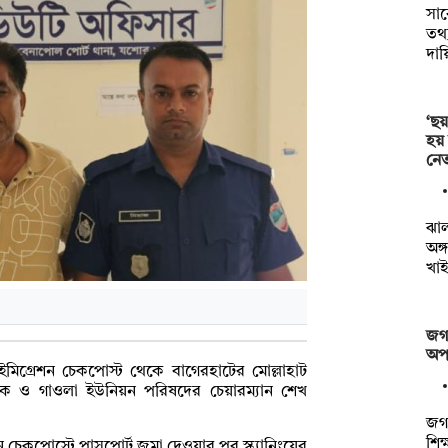
সা
তথ্য
দায়
‘ছয়
হয়
নেত
ঝা
অঙ্
খাই
জগন
অপস
মিগ্রেশন চেকপোস্ট থেকে বাগেরহাটের মোল্লাহাট
ক ও গাওলা ইউনিয়ন পরিষদের চেয়ারম্যান শেখ
জগন
শিক
 চেকপোস্টে পাসপোর্ট জমা দেওয়ার পর স্ক্যানিংয়ের