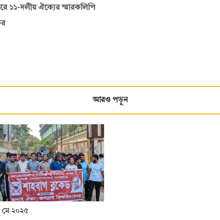
াজারে ১১-দলীয় ঐক্যের স্মারকলিপি
ের
আরও পড়ুন
 মে ২০২৫