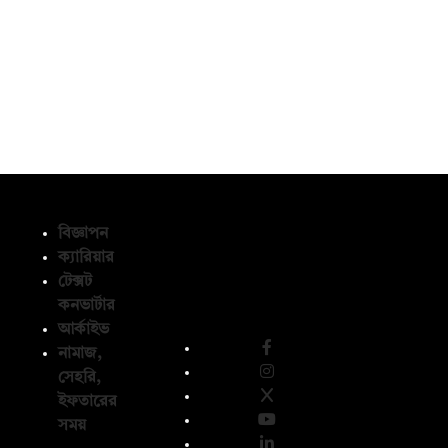
বিজ্ঞাপন
ক্যারিয়ার
টেক্সট
অনুসরণ করুন
কনভার্টার
আর্কাইভ
নামাজ,
সেহরি,
ইফতারের
সময়