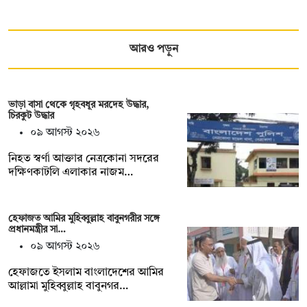
আরও পড়ুন
ভাড়া বাসা থেকে গৃহবধূর মরদেহ উদ্ধার,
চিরকুট উদ্ধার
০৯ আগস্ট ২০২৬
নিহত স্বর্ণা আক্তার নেত্রকোনা সদরের
দক্ষিণকাটলি এলাকার নাজম…
হেফাজত আমির মুহিব্বুল্লাহ বাবুনগরীর সঙ্গে
প্রধানমন্ত্রীর সা…
০৯ আগস্ট ২০২৬
হেফাজতে ইসলাম বাংলাদেশের আমির
আল্লামা মুহিব্বুল্লাহ বাবুনগর…