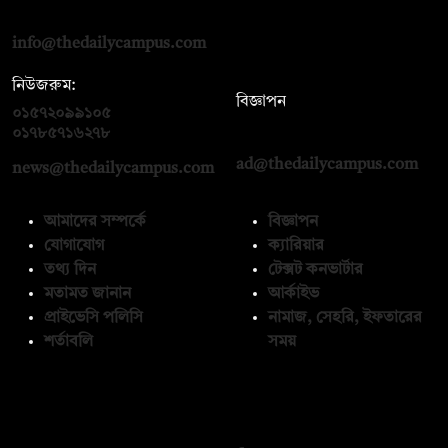
রোড, ঢাকা ১০০০
info@thedailycampus.com
নিউজরুম:
বিজ্ঞাপন
০১৫৭২০৯৯১০৫
,
০১৭১২১৩৬৫৯৩
০১৭৮৫৭১৬২৭৮
ad@thedailycampus.com
news@thedailycampus.com
আমাদের সম্পর্কে
বিজ্ঞাপন
যোগাযোগ
ক্যারিয়ার
তথ্য দিন
টেক্সট কনভার্টার
মতামত জানান
আর্কাইভ
প্রাইভেসি পলিসি
নামাজ, সেহরি, ইফতারের
শর্তাবলি
সময়
অনুসরণ করুন