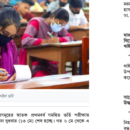
ময
হা
ডা
দাদ
গিয়
থাই
থাই
উপক
কর
 ফাইল ছবি
সাব
উদ্
়সমূহের স্নাতক প্রথমবর্ষ সমন্বিত ভর্তি পরীক্ষায়
ীকাল বুধবার (১৩ মে) শেষ হচ্ছে। গত ৬ মে থেকে এ
‎ন
বন্