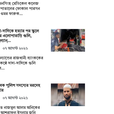
়মনসিংহ মেডিকেল কলেজ
সপাতালের ফোকাল পারসন
. ওমর ফারুক…
া-দাদিকে হত্যার পর স্কুলে
ে এলোপাতাড়ি গুলি,
ল্যান্…
০৭ আগস্ট ২০২৬
ল্যান্ডের রাজধানী ব্যাংককের
ণ্ঠে দাদা-দাদিকে গুলি
ে…
েক পুলিশ সদস্যের মরদেহ
ধার
০৭ আগস্ট ২০২৬
িহত নাজমুল আলম অনিকের
ধু আশরাফুল ইসলাম জনি