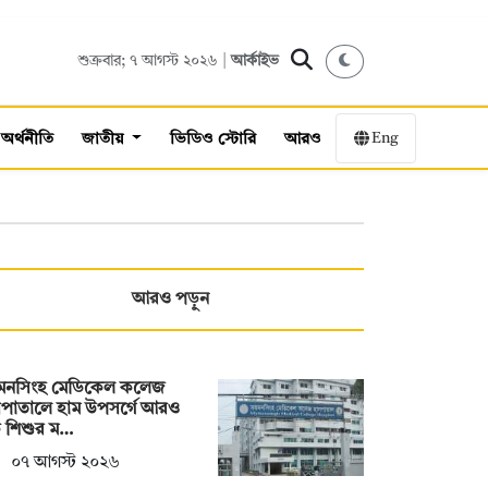
শুক্রবার; ৭ আগস্ট ২০২৬ |
আর্কাইভ
Eng
অর্থনীতি
জাতীয়
ভিডিও স্টোরি
আরও
আরও পড়ুন
়মনসিংহ মেডিকেল কলেজ
সপাতালে হাম উপসর্গে আরও
 শিশুর ম…
০৭ আগস্ট ২০২৬