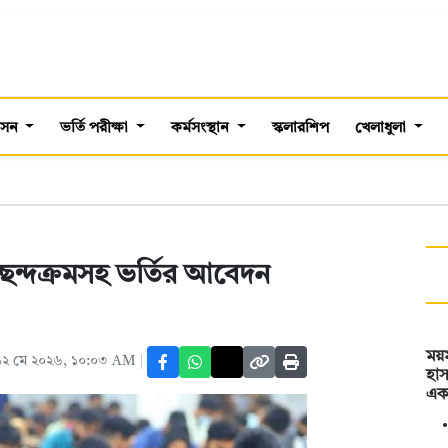
শাসন
ভর্তি পরীক্ষা
কর্মসংস্থান
স্কলারশিপ
খেলাধুলা
র পছন্দক্রমসহ ভর্তির আবেদন
ময
১২ মে ২০২৬, ১০:০৩ AM
হা
এক