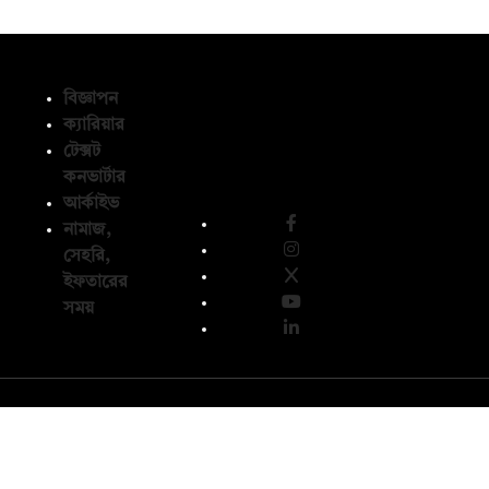
বিজ্ঞাপন
ক্যারিয়ার
টেক্সট
অনুসরণ করুন
কনভার্টার
আর্কাইভ
নামাজ,
সেহরি,
ইফতারের
সময়