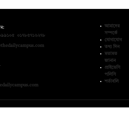
আমাদের
ম:
সম্পর্কে
০৯৯১০৫
,
০১৭৮৫৭১৬২৭৮
যোগাযোগ
thedailycampus.com
তথ্য দিন
মতামত
জানান
ন
প্রাইভেসি
পলিসি
১৩৬৫৯৩
শর্তাবলি
edailycampus.com
© কপিরাইট 2026, দ্য ডেইলি ক্যাম্পাস লিমিটেড