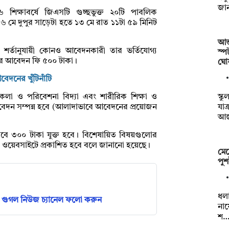
জান
শিক্ষাবর্ষে জিএসটি গুচ্ছভুক্ত ২০টি পাবলিক
দন ৬ মে দুপুর সাড়েটা হতে ১৩ মে রাত ১১টা ৫৯ মিনিট
আন্
িত শর্তানুযায়ী কোনও আবেদনকারী তার ভর্তিযোগ্য
স্প
র্তির আবেদন ফি ৫০০ টাকা।
ঘো
বেদনের খুঁটিনাঁটি
স্ক
্যকলা ও পরিবেশনা বিদ্যা এবং শারীরিক শিক্ষা ও
যাত
ই আবেদন সম্পন্ন হবে (আলাদাভাবে আবেদনের প্রয়োজন
আ
সেবে ৩০০ টাকা যুক্ত হবে। বিশেষায়িত বিষয়গুলোর
ালয়ের ওয়েবসাইটে প্রকাশিত হবে বলে জানানো হয়েছে।
মেহ
পুশ
ধলা
গুগল নিউজ চ্যানেল ফলো করুন
নায
শ