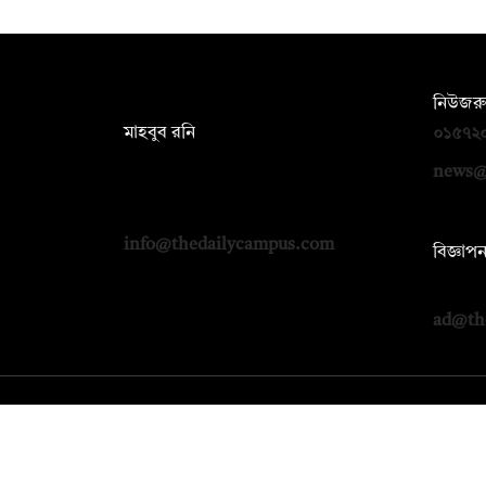
সম্পাদক:
নিউজরু
মাহবুব রনি
০১৫৭২
দ্য ডেইলি ক্যাম্পাস, দ্বিতীয় তলা, হাসান
news@
হোল্ডিংস, ৫২/১ নিউ ইস্কাটন রোড, ঢাকা
১০০০
info@thedailycampus.com
বিজ্ঞাপ
০১৭১২
ad@th