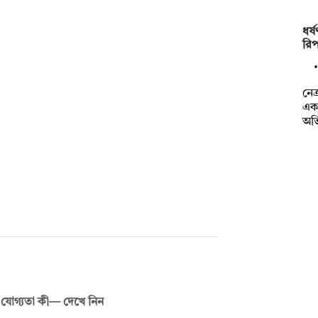
ধর্
রিপ
নেত
এক 
অভ
 যোগ্যতা কী— দেখে নিন