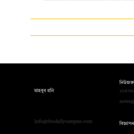
সম্পাদক:
নিউজরু
মাহবুব রনি
০১৫৭২
দ্য ডেইলি ক্যাম্পাস, দ্বিতীয় তলা, হাসান
news@
হোল্ডিংস, ৫২/১ নিউ ইস্কাটন রোড, ঢাকা
১০০০
info@thedailycampus.com
বিজ্ঞাপ
০১৭১২