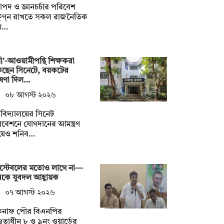
াপদ ও জ্ঞানচর্চার পরিবেশ
ষুণ্ন রাখতে সকল রাজনৈতিক
গ…
নী’-আওয়ামীপন্থি শিক্ষকরা
কছেন সিনেটে, বয়কটের
ষণা দিল…
০৮ আগস্ট ২০২৬
্ববিদ্যালয়ের সিনেট
বেশনে যোগদানের আমন্ত্রণ
য়েও শনিব…
স্টেবলের মতোও লাগে না—
কে যুবদল আহ্বায়ক
০৭ আগস্ট ২০২৬
কনাফ পৌর বিএনপির
াধীন ৮ ও ৯নং ওয়ার্ডের