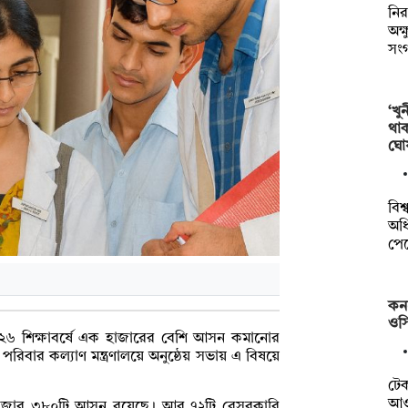
নির
অক্
সং
‘খু
থা
ঘো
বিশ
অধি
পে
কন
ওসি
৬ শিক্ষাবর্ষে এক হাজারের বেশি আসন কমানোর
ও পরিবার কল্যাণ মন্ত্রণালয়ে অনুষ্ঠেয় সভায় এ বিষয়ে
টে
আওত
হাজার ৩৮০টি আসন রয়েছে। আর ৭২টি বেসরকারি