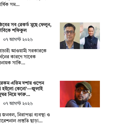
িবার্ষিক সম…
িবের সব রেকর্ড মুছে ফেলুন,
সিবিকে শফিকুল
০৭ আগস্ট ২০২৬
ৈরাচারী আওয়ামী সরকারকে
্থনের কারণে সাবেক
িনায়ক সাকি…
ইরকম এতিম দশায় ওপেন
া হইলো কেনো’—জুলাই
ুঘর নিয়ে ফারু…
০৭ আগস্ট ২০২৬
াপ্ত জনবল, নিরাপত্তা ব্যবস্থা ও
রেশনাল প্রস্তুতি ছাড়া…