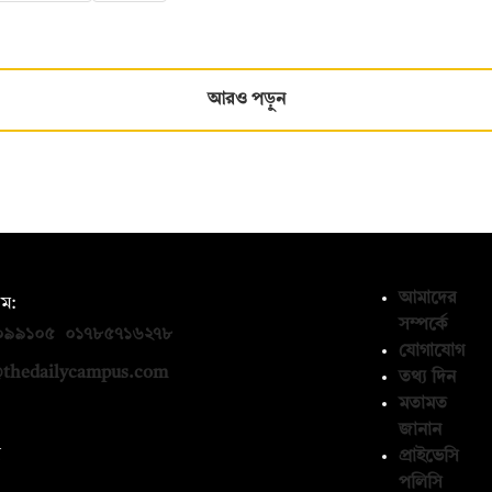
আরও পড়ুন
আমাদের
ম:
সম্পর্কে
০৯৯১০৫
,
০১৭৮৫৭১৬২৭৮
যোগাযোগ
thedailycampus.com
তথ্য দিন
মতামত
জানান
ন
প্রাইভেসি
পলিসি
১৩৬৫৯৩