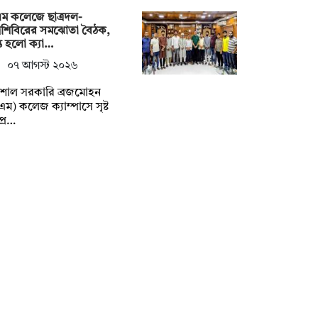
ম কলেজে ছাত্রদল-
্রশিবিরের সমঝোতা বৈঠক,
্ত হলো ক্যা…
০৭ আগস্ট ২০২৬
িশাল সরকারি ব্রজমোহন
এম) কলেজ ক্যাম্পাসে সৃষ্ট
প্র…