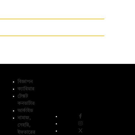
বিজ্ঞাপন
ক্যারিয়ার
টেক্সট
অনুসরণ করুন
কনভার্টার
আর্কাইভ
নামাজ,
সেহরি,
ইফতারের