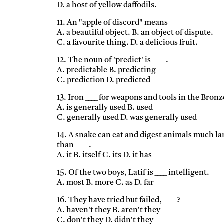
D. a host of yellow daffodils.
11. An "apple of discord" means
A. a beautiful object. B. an object of dispute.
C. a favourite thing. D. a delicious fruit.
12. The noun of 'predict' is ____ .
A. predictable B. predicting
C. prediction D. predicted
13. Iron ____ for weapons and tools in the Bronz
A. is generally used B. used
C. generally used D. was generally used
14. A snake can eat and digest animals much la
than ____ .
A. it B. itself C. its D. it has
15. Of the two boys, Latif is ____ intelligent.
A. most B. more C. as D. far
16. They have tried but failed, ____ ?
A. haven't they B. aren't they
C. don't they D. didn't they