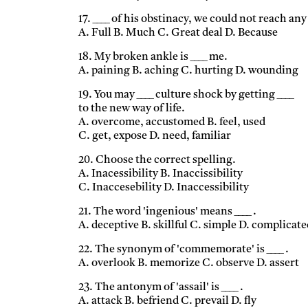
17. ____ of his obstinacy, we could not reach an
A. Full B. Much C. Great deal D. Because
18. My broken ankle is ____ me.
A. paining B. aching C. hurting D. wounding
19. You may ____ culture shock by getting ____
to the new way of life.
A. overcome, accustomed B. feel, used
C. get, expose D. need, familiar
20. Choose the correct spelling.
A. Inacessibility B. Inaccissibility
C. Inaccesebility D. Inaccessibility
21. The word 'ingenious' means ____ .
A. deceptive B. skillful C. simple D. complicat
22. The synonym of 'commemorate' is ____ .
A. overlook B. memorize C. observe D. assert
23. The antonym of 'assail' is ____ .
A. attack B. befriend C. prevail D. fly