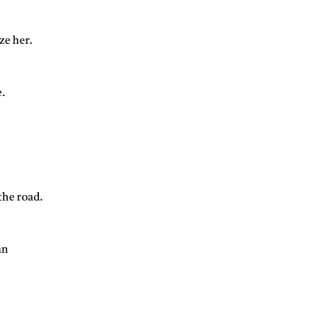
ze her.
e.
 the road.
an