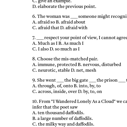
C. give an example.
D. elaborate the previous point.
6. The woman was ____ someone might recogni
A. afraid so B. afraid about
C. afraid that D. afraid with
7. ____ respect your point of view, I cannot agre
A. Much as I B. As much I
C. I also D. so much as I
8. Choose the mis-matched pair.
A. immune, protected B. nervous, disturbed
C. neurotic, stable D. net, mesh
9. She went ____ the big gate ____ the prison ____
A. through, of, onto B. into, by, to
C. across, inside, over D. by, to, on
10. From "I Wandered Lonely As a Cloud" we c
infer that the poet saw
A. ten thousand daffodils.
B. a large number of daffodils.
C. the milky way and daffodils.