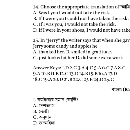
24. Choose the appropriate translation of ‘আমি 
A. Was I you I would not take the risk.
B. If I were you I could not have taken the risk.
C. If I was you, I would not take the risk.
D. If I were in your shoes, I would not have tak
25. In "Jerry" the writer says that when she ga
Jerry some candy and apples he
A. thanked her. B. smiled in gratitude.
C. just looked at her D. did some extra work
Answer Keys: 1.D 2.C 3.A 4.C 5.A 6.C 7.A 8.C
9.A 10.B 11.B 12.C 13.D 14.B 15.B 16.A 17.D
18.C 19.A 20.D 21.B 22.C 23.B 24.D 25.C
বাংলা (B
1. কর্মধারায় সমাস কোন্টি?
A. দেশত্যাগ
B. হতশ্রী
C. অনুদান
D. ভদ্রমহিলা