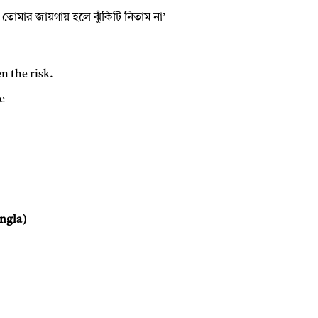
তোমার জায়গায় হলে ঝুঁকিটি নিতাম না’
en the risk.
ve
angla)