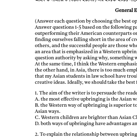
আইন ও সামাজিক বিজ্ঞান ইউনিট) এর ২০১৩-২০১৪ সালের
General E
(Answer each question by choosing the best op
Answer questions 1-5 based on the following p
outperforming their American counterparts on a
finding ourselves falling short in the area of cr
others, and the successful people are those wh
an area that is emphasized in a Western upbrin
question authority by asking why, something w
At the same time, I think the Western emphasis
the other hand, in Asia, there is too much emp
that my Asian students in law school have tro
creative ideas. Ideally, we should take the bes
1. The aim of the writer is to persuade the read
A. the most effective upbringing is the Asian w
B. the Western way of upbringing is superior t
Asian ways.
C. Western children are brighter than Asian C
D. both ways of upbringing have advantages a
2. To explain the relationship between upbrin