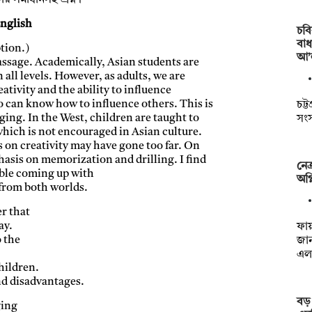
 সমাধানসহ প্রশ্ন।
nglish
চব
বাধ
tion.)
আ’
assage. Academically, Asian students are
ll levels. However, as adults, we are
eativity and the ability to influence
o can know how to influence others. This is
চট্ট
ging. In the West, children are taught to
সংস
hich is not encouraged in Asian culture.
 on creativity may have gone too far. On
hasis on memorization and drilling. I find
নেত
uble coming up with
অগ্
t from both worlds.
er that
ay.
ফায়
o the
জান
এল
hildren.
nd disadvantages.
বড় 
ging