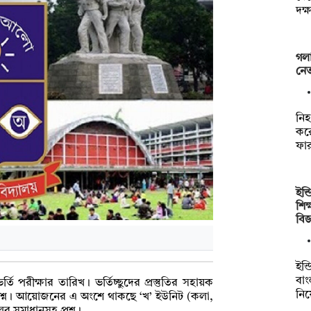
দক্
গলা
নেত
নি
কর
ফা
ইন্
শিক
বিজ
ইন্
বা
র্তি পরীক্ষার তারিখ। ভর্তিচ্ছুদের প্রস্তুতির সহায়ক
নি
প্রশ্ন। আয়োজনের এ অংশে থাকছে ‘খ’ ইউনিট (কলা,