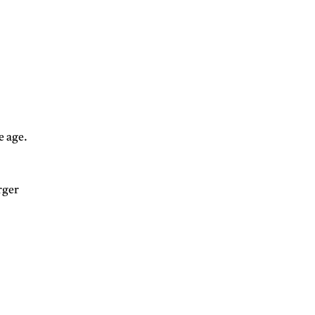
e age.
rger