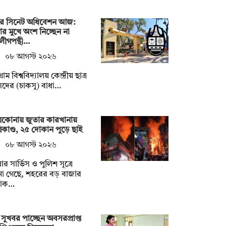
ির সিনেট অধিবেশন আজ:
ার মুখে অংশ নিচ্ছেন না
লীগপন্থী…
০৮ আগস্ট ২০২৬
গ্রাম বিশ্ববিদ্যালয় কেন্দ্রীয় ছাত্র
দের (চাকসু) বাধা…
্রকোনায় জুতার কারখানায়
নিকাণ্ড, ২৫ দোকান পুড়ে ছাই
০৮ আগস্ট ২০২৬
ার সার্ভিস ও পুলিশ সূত্রে
া গেছে, শহরের বড় বাজার
াক…
সুখবর পাচ্ছেন অবসরপ্রাপ্ত