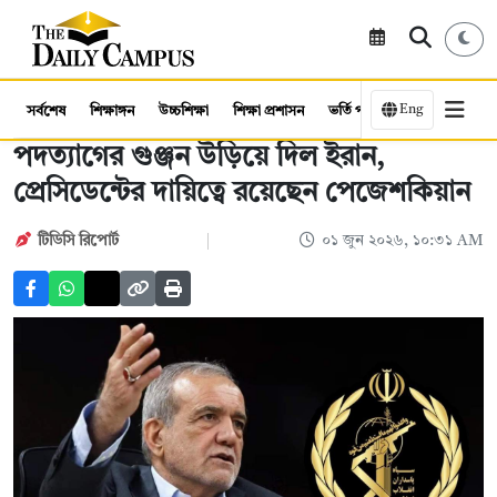
Eng
সর্বশেষ
শিক্ষাঙ্গন
উচ্চশিক্ষা
শিক্ষা প্রশাসন
ভর্তি পরীক্ষা
কর্মসংস্থান
পদত্যাগের গুঞ্জন উড়িয়ে দিল ইরান,
প্রেসিডেন্টের দায়িত্বে রয়েছেন পেজেশকিয়ান
টিডিসি রিপোর্ট
০১ জুন ২০২৬, ১০:৩১ AM