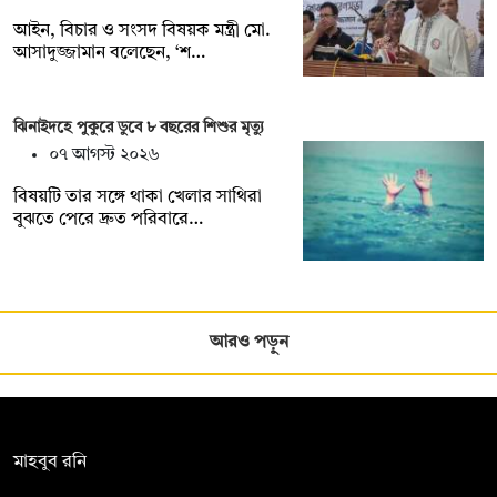
আইন, বিচার ও সংসদ বিষয়ক মন্ত্রী মো.
আসাদুজ্জামান বলেছেন, ‘শ…
ঝিনাইদহে পুকুরে ডুবে ৮ বছরের শিশুর মৃত্যু
০৭ আগস্ট ২০২৬
বিষয়টি তার সঙ্গে থাকা খেলার সাথিরা
বুঝতে পেরে দ্রুত পরিবারে…
আরও পড়ুন
সম্পাদক:
মাহবুব রনি
দ্য ডেইলি ক্যাম্পাস, দ্বিতীয় তলা, হাসান হোল্ডিংস, ৫২/১ নিউ ইস্কাটন