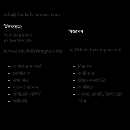
রোড, ঢাকা ১০০০
info@thedailycampus.com
নিউজরুম:
বিজ্ঞাপন
০১৫৭২০৯৯১০৫
,
০১৭১২১৩৬৫৯৩
০১৭৮৫৭১৬২৭৮
ad@thedailycampus.com
news@thedailycampus.com
আমাদের সম্পর্কে
বিজ্ঞাপন
যোগাযোগ
ক্যারিয়ার
তথ্য দিন
টেক্সট কনভার্টার
মতামত জানান
আর্কাইভ
প্রাইভেসি পলিসি
নামাজ, সেহরি, ইফতারের
শর্তাবলি
সময়
অনুসরণ করুন