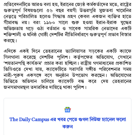
প্রতিবেদনটিতে আরও বলা হয়, ইরানের জ্যেষ্ঠ কর্মকর্তাদের মতে, রাষ্ট্রের
গুরুত্বপূর্ণ বিষয়গুলো ৫৬ বছর বয়সী উত্তরসূরি মুজতবা খামেনির
নেতৃত্বে পরিচালিত হলেও সিদ্ধান্ত গ্রহণ কেবল একজন ব্যক্তির হাতে
সীমাবদ্ধ নয়। বরং ১৯৮০ সালে শুরু হওয়া ইরান-ইরাক যুদ্ধের
অভিজ্ঞতায় গড়ে ওঠা বর্তমান ও সাবেক সামরিক নেতাদের একটি
শক্তিশালী ও ঘনিষ্ঠ গোষ্ঠী দেশটির নীতিনির্ধারণে গুরুত্বপূর্ণ প্রভাব বিস্তার
করছে।
এদিকে একই দিনে তেহরানের ভ্যালিয়াসর সড়কের একটি ক্যাফে
সিলগালা করেছে দেশটির পুলিশ। কর্তৃপক্ষের অভিযোগ, সেখানে
‘শয়তানপন্থি কার্যক্রম’ প্রচার করা হচ্ছিল। রাষ্ট্রীয় গণমাধ্যমের প্রকাশিত
ভিডিওতে দেখা যায়, ক্যাফেটিতে সরাসরি সঙ্গীত পরিবেশনার সময়
নারী-পুরুষ একসঙ্গে বসে অনুষ্ঠান উপভোগ করছেন। অভিযোগের
ভিত্তিতে অভিযান চালিয়ে ক্যাফেটি বন্ধ করে দেয় তেহরানের
জনসমাগমস্থল তদারকির দায়িত্বে থাকা পুলিশ।
The Daily Campus এর খবর পেতে গুগল নিউজ চ্যানেল ফলো
করুন