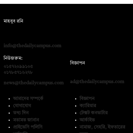
সম্পাদক:
মাহবুব রনি
দ্য ডেইলি ক্যাম্পাস, দ্বিতীয় তলা, হাসান হোল্ডিংস, ৫২/১ নিউ ইস্কাটন
রোড, ঢাকা ১০০০
info@thedailycampus.com
নিউজরুম:
বিজ্ঞাপন
০১৫৭২০৯৯১০৫
,
০১৭১২১৩৬৫৯৩
০১৭৮৫৭১৬২৭৮
ad@thedailycampus.com
news@thedailycampus.com
আমাদের সম্পর্কে
বিজ্ঞাপন
যোগাযোগ
ক্যারিয়ার
তথ্য দিন
টেক্সট কনভার্টার
মতামত জানান
আর্কাইভ
প্রাইভেসি পলিসি
নামাজ, সেহরি, ইফতারের