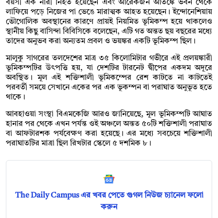
বয়সী এক নারী নিহত হয়েছেন এবং আরেকজন আতঙ্কে ভবন থেকে
লাফিয়ে পড়ে নিজের পা ভেঙে মারাত্মক আহত হয়েছেন। ইন্দোনেশিয়ায়
ভৌগোলিক অবস্থানের কারণে প্রায়ই নিয়মিত ভূমিকম্প হয়ে থাকলেও
স্থানীয় কিছু বাসিন্দা বিবিসিকে বলেছেন, এটি গত অন্তত ছয় বছরের মধ্যে
তাদের অনুভব করা অন্যতম প্রবল ও ভয়ঙ্কর একটি ভূমিকম্প ছিল।
মালুকু সাগরের তলদেশের মাত্র ৩৫ কিলোমিটার গভীরে এই প্রলয়ঙ্কারী
ভূমিকম্পটির উৎপত্তি হয়, যা দেশটির টারনেট দ্বীপের একদম অদূরে
অবস্থিত। মূল এই শক্তিশালী ভূমিকম্পের রেশ কাটতে না কাটতেই
পরবর্তী সময়ে সেখানে একের পর এক ভূকম্পন বা পরাঘাত অনুভূত হতে
থাকে।
আবহাওয়া সংস্থা বিএমকেজি আরও জানিয়েছে, মূল ভূমিকম্পটি আঘাত
হানার পর থেকে এখন পর্যন্ত ওই অঞ্চলে অন্তত ৫০টি শক্তিশালী পরাঘাত
বা আফটারশক পর্যবেক্ষণ করা হয়েছে। এর মধ্যে সবচেয়ে শক্তিশালী
পরাঘাতটির মাত্রা ছিল রিখটার স্কেলে ৫ দশমিক ৮।
The Daily Campus এর খবর পেতে গুগল নিউজ চ্যানেল ফলো
করুন