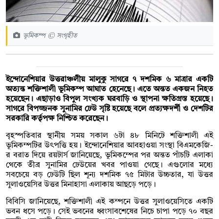
ভূমিকম্প © সংগৃহীত
ইন্দোনেশিয়ার উত্তরাঞ্চলীয় মালুকু সাগরে ৭ দশমিক ৬ মাত্রার একটি
অত্যন্ত শক্তিশালী ভূমিকম্প আঘাত হেনেছে। এতে অন্তত একজন নিহত
হয়েছেন। এছাড়াও বিপুল সংখ্যক ঘরবাড়ি ও স্থাপনা ক্ষতিগ্রস্ত হয়েছে।
সাগরে বিপজ্জনক সুনামির ঢেউ সৃষ্টি হয়েছে বলে প্রত্যক্ষদর্শী ও দেশটির
সরকারি কর্তৃপক্ষ নিশ্চিত করেছেন।
বৃহস্পতিবার স্থানীয় সময় সকাল ৬টা ৪৮ মিনিটে শক্তিশালী এই
ভূমিকম্পটির উৎপত্তি হয়। ইন্দোনেশিয়ার আবহাওয়া সংস্থা বিএমকেজি-
র বরাত দিয়ে রয়টার্স জানিয়েছে, ভূমিকম্পের পর অন্তত পাঁচটি এলাকা
থেকে তীব্র সুনামির ঢেউয়ের খবর পাওয়া গেছে। এগুলোর মধ্যে
সবচেয়ে বড় ঢেউটি ছিল শূন্য দশমিক ৭৫ মিটার উচ্চতার, যা উত্তর
সুলাওয়েসির উত্তর মিনাহাসা এলাকায় আছড়ে পড়ে।
বিবিসি জানিয়েছে, শক্তিশালী এই কম্পনে উত্তর সুলাওয়েসিতে একটি
ভবন ধসে পড়ে। সেই ভবনের ধ্বংসাবশেষের নিচে চাপা পড়ে ৭০ বছর