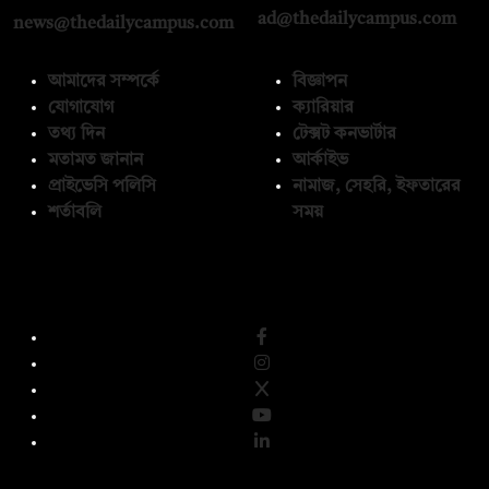
ad@thedailycampus.com
news@thedailycampus.com
আমাদের সম্পর্কে
বিজ্ঞাপন
যোগাযোগ
ক্যারিয়ার
তথ্য দিন
টেক্সট কনভার্টার
মতামত জানান
আর্কাইভ
প্রাইভেসি পলিসি
নামাজ, সেহরি, ইফতারের
শর্তাবলি
সময়
অনুসরণ করুন