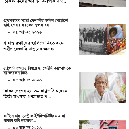
চিকিৎসকদের অবদান অনস্বীকার্য উ…
প্রথমবারের মতো ফেলানীর কফিন মোড়ানো
ছবি, শেয়ার করলেন জুলকারন…
০৯ আগস্ট ২০২৬
সীমান্ত রক্ষীদের গুলিতে নিহত হওয়া
শহীদ ফেলানি খাতুনের অপ্রক…
রাষ্ট্রপতি হওয়ার বিষয়ে দ্য ডেইলি ক্যাম্পাসকে
যা বললেন মির্জ…
০৯ আগস্ট ২০২৬
‘বাংলাদেশের ২৩ তম রাষ্ট্রপতি হচ্ছেন
মির্জা ফখরুল গণমাধ্যম খ…
রুটিনে ঢাকা সেন্ট্রাল ইউনিভার্সিটির নাম না
থাকায় কবি নজরুল…
০৯ আগস্ট ২০২৬