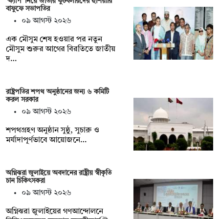
‘ক্ষ্যাপ’ নিয়ে জাতীয় ফুটবলারদের হুঁশিয়ারি
বাফুফে সভাপতির
০৯ আগস্ট ২০২৬
এক মৌসুম শেষ হওয়ার পর নতুন
মৌসুম শুরুর আগের বিরতিতে জাতীয়
দ…
রাষ্ট্রপতির শপথ অনুষ্ঠানের জন্য ৬ কমিটি
করল সরকার
০৯ আগস্ট ২০২৬
শপথগ্রহণ অনুষ্ঠান সুষ্ঠু, সুচারু ও
মর্যাদাপূর্ণভাবে আয়োজনে…
অগ্নিঝরা জুলাইয়ে অবদানের রাষ্ট্রীয় স্বীকৃতি
চান চিকিৎসকরা
০৯ আগস্ট ২০২৬
অগ্নিঝরা জুলাইয়ের গণআন্দোলনে