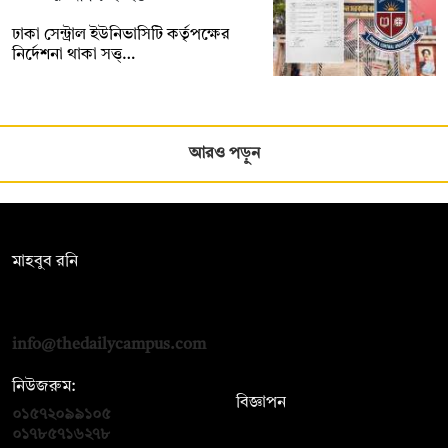
‎ঢাকা সেন্ট্রাল ইউনিভাসিটি কর্তৃপক্ষের
নির্দেশনা থাকা সত্ত্…
আরও পড়ুন
সম্পাদক:
মাহবুব রনি
দ্য ডেইলি ক্যাম্পাস, দ্বিতীয় তলা, হাসান হোল্ডিংস, ৫২/১ নিউ ইস্কাটন
রোড, ঢাকা ১০০০
info@thedailycampus.com
নিউজরুম:
বিজ্ঞাপন
০১৫৭২০৯৯১০৫
,
০১৭১২১৩৬৫৯৩
০১৭৮৫৭১৬২৭৮