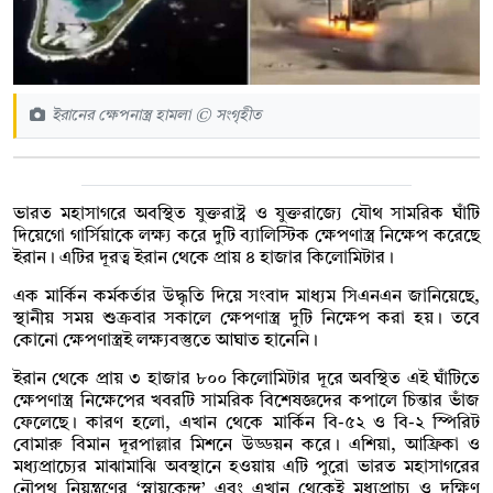
ইরানের ক্ষেপনাস্ত্র হামলা © সংগৃহীত
ভারত মহাসাগরে অবস্থিত যুক্তরাষ্ট্র ও যুক্তরাজ্যে যৌথ সামরিক ঘাঁটি
দিয়েগো গার্সিয়াকে লক্ষ্য করে দুটি ব্যালিস্টিক ক্ষেপণাস্ত্র নিক্ষেপ করেছে
ইরান। এটির দূরত্ব ইরান থেকে প্রায় ৪ হাজার কিলোমিটার।
এক মার্কিন কর্মকর্তার উদ্ধৃতি দিয়ে সংবাদ মাধ্যম সিএনএন জানিয়েছে,
স্থানীয় সময় শুক্রবার সকালে ক্ষেপণাস্ত্র দুটি নিক্ষেপ করা হয়। তবে
কোনো ক্ষেপণাস্ত্রই লক্ষ্যবস্তুতে আঘাত হানেনি।
ইরান থেকে প্রায় ৩ হাজার ৮০০ কিলোমিটার দূরে অবস্থিত এই ঘাঁটিতে
ক্ষেপণাস্ত্র নিক্ষেপের খবরটি সামরিক বিশেষজ্ঞদের কপালে চিন্তার ভাঁজ
ফেলেছে। কারণ হলো, এখান থেকে মার্কিন বি-৫২ ও বি-২ স্পিরিট
বোমারু বিমান দূরপাল্লার মিশনে উড্ডয়ন করে। এশিয়া, আফ্রিকা ও
মধ্যপ্রাচ্যের মাঝামাঝি অবস্থানে হওয়ায় এটি পুরো ভারত মহাসাগরের
নৌপথ নিয়ন্ত্রণের ‘স্নায়ুকেন্দ্র’ এবং এখান থেকেই মধ্যপ্রাচ্য ও দক্ষিণ