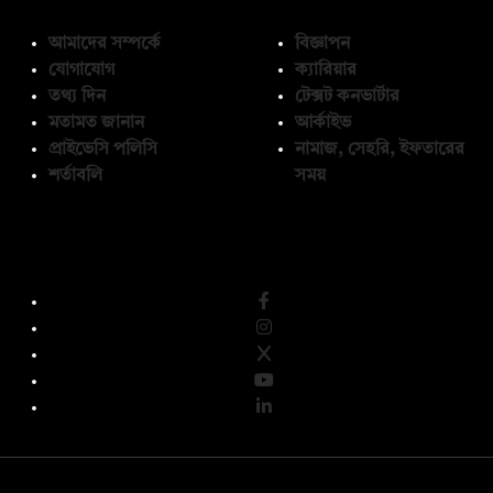
আমাদের সম্পর্কে
বিজ্ঞাপন
যোগাযোগ
ক্যারিয়ার
তথ্য দিন
টেক্সট কনভার্টার
মতামত জানান
আর্কাইভ
প্রাইভেসি পলিসি
নামাজ, সেহরি, ইফতারের
শর্তাবলি
সময়
অনুসরণ করুন
© কপিরাইট 2026, দ্য ডেইলি ক্যাম্পাস লিমিটেড