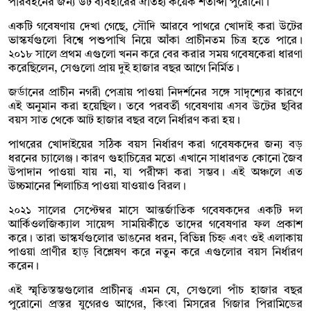
পরিবহনের জন্য উট ব্যবহারের ঐতিহ্য কয়েক শতাব্দী পুরোনো।
একটি গবেষণায় দেখা গেছে, সৌদি আরবে পাথরে খোদাই করা উটের
ভাস্কর্যগুলো বিশ্বে পশুপাখি নিয়ে আঁকা প্রাচীনতম চিত্র হতে পারে।
২০১৮ সালে প্রথম এগুলো খনন করে বের করার সময় গবেষকেরা ধারণা
করেছিলেন, সেগুলো প্রায় দুই হাজার বছর আগে নির্মিত।
জর্ডানের প্রাচীন নগরী পেত্রায় পাওয়া নিদর্শনের সঙ্গে সাদৃশ্যের কারণে
এই অনুমান করা হয়েছিল। তবে পরবর্তী গবেষণায় এসব উটের ছবির
বয়স সাত থেকে আট হাজার বছর বলে নির্ধারণ করা হয়।
পাথরের খোদাইয়ের সঠিক বয়স নির্ধারণ করা গবেষকদের জন্য বড়
ধরনের চ্যালেঞ্জ। কারণ গুহাচিত্রের মতো এখানে সাধারণত কোনো জৈব
উপাদান পাওয়া যায় না, যা পরীক্ষা করা সম্ভব। এই অঞ্চলে এত
উচ্চমানের শিলাচিত্র পাওয়া যাওয়াও বিরল।
২০২১ সালের সেপ্টেম্বর মাসে আন্তর্জাতিক গবেষকদের একটি দল
আর্কিওলজিক্যাল সায়েন্স সাময়িকীতে তাদের গবেষণার ফল প্রকাশ
করে। তারা ভাস্কর্যগুলোর ভাঙনের ধরন, বিভিন্ন চিহ্ন এবং ওই এলাকায়
পাওয়া প্রাণীর হাড় বিশ্লেষণ করে নতুন করে এগুলোর বয়স নির্ধারণ
করেন।
এই স্মৃতিস্তম্ভগুলোর প্রাচীনত্ব এমন যে, সেগুলো পাঁচ হাজার বছর
পুরোনো প্রস্তর যুগেরও আগের, কিংবা মিসরের গিজার পিরামিডের