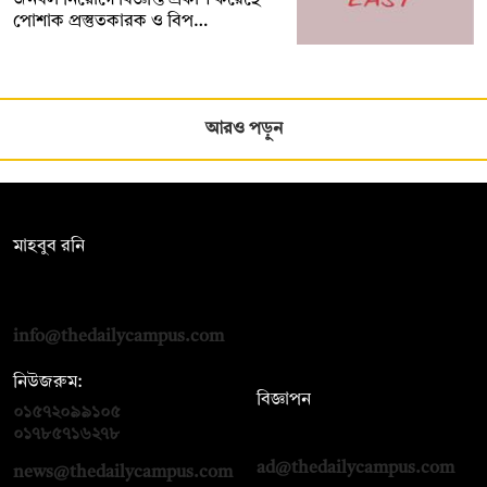
পোশাক প্রস্তুতকারক ও বিপ…
আরও পড়ুন
সম্পাদক:
মাহবুব রনি
দ্য ডেইলি ক্যাম্পাস, দ্বিতীয় তলা, হাসান হোল্ডিংস, ৫২/১ নিউ ইস্কাটন
রোড, ঢাকা ১০০০
info@thedailycampus.com
নিউজরুম:
বিজ্ঞাপন
০১৫৭২০৯৯১০৫
,
০১৭১২১৩৬৫৯৩
০১৭৮৫৭১৬২৭৮
ad@thedailycampus.com
news@thedailycampus.com