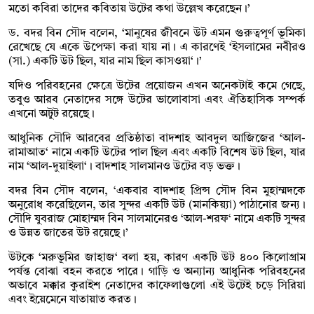
মতো কবিরা তাদের কবিতায় উটের কথা উল্লেখ করেছেন।’
ড. বদর বিন সৌদ বলেন, ‘মানুষের জীবনে উট এমন গুরুত্বপূর্ণ ভূমিকা
রেখেছে যে একে উপেক্ষা করা যায় না। এ কারণেই ‘ইসলামের নবীরও
(সা.) একটি উট ছিল, যার নাম ছিল কাসওয়া‘।’
যদিও পরিবহনের ক্ষেত্রে উটের প্রয়োজন এখন অনেকটাই কমে গেছে,
তবুও আরব নেতাদের সঙ্গে উটের ভালোবাসা এবং ঐতিহাসিক সম্পর্ক
এখনো অটুট রয়েছে।
আধুনিক সৌদি আরবের প্রতিষ্ঠাতা বাদশাহ আবদুল আজিজের ‘আল-
রামাআত‘ নামে একটি উটের পাল ছিল এবং একটি বিশেষ উট ছিল, যার
নাম ‘আল-দুয়াইলা‘। বাদশাহ সালমানও উটের বড় ভক্ত।
বদর বিন সৌদ বলেন, ‘একবার বাদশাহ প্রিন্স সৌদ বিন মুহাম্মদকে
অনুরোধ করেছিলেন, তার সুন্দর একটি উট (মানকিয়্যা) পাঠানোর জন্য।
সৌদি যুবরাজ মোহাম্মদ বিন সালমানেরও ‘আল-শরফ‘ নামে একটি সুন্দর
ও উন্নত জাতের উট রয়েছে।’
উটকে ‘মরুভূমির জাহাজ‘ বলা হয়, কারণ একটি উট ৪০০ কিলোগ্রাম
পর্যন্ত বোঝা বহন করতে পারে। গাড়ি ও অন্যান্য আধুনিক পরিবহনের
অভাবে মক্কার কুরাইশ নেতাদের কাফেলাগুলো এই উটেই চড়ে সিরিয়া
এবং ইয়েমেনে যাতায়াত করত।