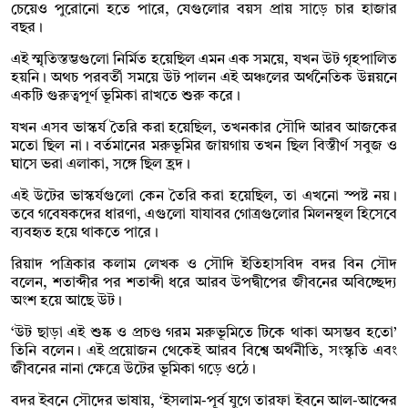
চেয়েও পুরোনো হতে পারে, যেগুলোর বয়স প্রায় সাড়ে চার হাজার
বছর।
এই স্মৃতিস্তম্ভগুলো নির্মিত হয়েছিল এমন এক সময়ে, যখন উট গৃহপালিত
হয়নি। অথচ পরবর্তী সময়ে উট পালন এই অঞ্চলের অর্থনৈতিক উন্নয়নে
একটি গুরুত্বপূর্ণ ভূমিকা রাখতে শুরু করে।
যখন এসব ভাস্কর্য তৈরি করা হয়েছিল, তখনকার সৌদি আরব আজকের
মতো ছিল না। বর্তমানের মরুভূমির জায়গায় তখন ছিল বিস্তীর্ণ সবুজ ও
ঘাসে ভরা এলাকা, সঙ্গে ছিল হ্রদ।
এই উটের ভাস্কর্যগুলো কেন তৈরি করা হয়েছিল, তা এখনো স্পষ্ট নয়।
তবে গবেষকদের ধারণা, এগুলো যাযাবর গোত্রগুলোর মিলনস্থল হিসেবে
ব্যবহৃত হয়ে থাকতে পারে।
রিয়াদ পত্রিকার কলাম লেখক ও সৌদি ইতিহাসবিদ বদর বিন সৌদ
বলেন, শতাব্দীর পর শতাব্দী ধরে আরব উপদ্বীপের জীবনের অবিচ্ছেদ্য
অংশ হয়ে আছে উট।
‘উট ছাড়া এই শুষ্ক ও প্রচণ্ড গরম মরুভূমিতে টিকে থাকা অসম্ভব হতো’
তিনি বলেন। এই প্রয়োজন থেকেই আরব বিশ্বে অর্থনীতি, সংস্কৃতি এবং
জীবনের নানা ক্ষেত্রে উটের ভূমিকা গড়ে ওঠে।
বদর ইবনে সৌদের ভাষায়, ‘ইসলাম-পূর্ব যুগে তারফা ইবনে আল-আব্দের