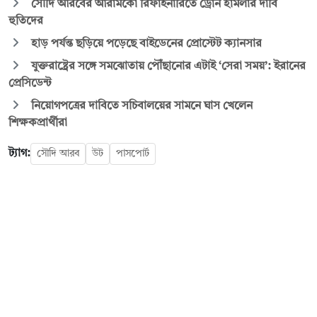
সৌদি আরবের আরামকো রিফাইনারিতে ড্রোন হামলার দাবি
হুতিদের
হাড় পর্যন্ত ছড়িয়ে পড়েছে বাইডেনের প্রোস্টেট ক্যানসার
যুক্তরাষ্ট্রের সঙ্গে সমঝোতায় পৌঁছানোর এটাই ‘সেরা সময়’: ইরানের
প্রেসিডেন্ট
নিয়োগপত্রের দাবিতে সচিবালয়ের সামনে ঘাস খেলেন
শিক্ষকপ্রার্থীরা
ট্যাগ:
সৌদি আরব
উট
পাসপোর্ট