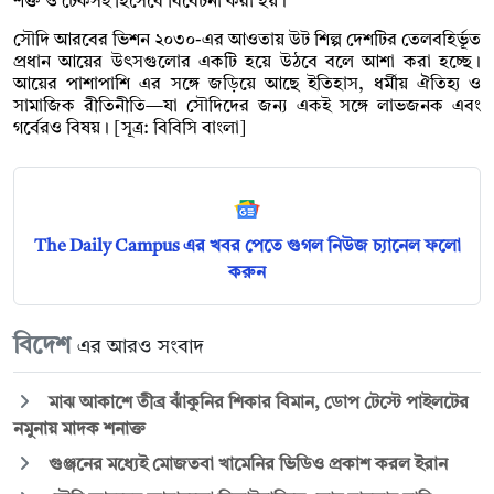
শক্ত ও টেকসই হিসেবে বিবেচনা করা হয়।
সৌদি আরবের ভিশন ২০৩০-এর আওতায় উট শিল্প দেশটির তেলবহির্ভূত
প্রধান আয়ের উৎসগুলোর একটি হয়ে উঠবে বলে আশা করা হচ্ছে।
আয়ের পাশাপাশি এর সঙ্গে জড়িয়ে আছে ইতিহাস, ধর্মীয় ঐতিহ্য ও
সামাজিক রীতিনীতি—যা সৌদিদের জন্য একই সঙ্গে লাভজনক এবং
গর্বেরও বিষয়। [সূত্র: বিবিসি বাংলা]
The Daily Campus এর খবর পেতে গুগল নিউজ চ্যানেল ফলো
করুন
বিদেশ
এর আরও সংবাদ
মাঝ আকাশে তীব্র ঝাঁকুনির শিকার বিমান, ডোপ টেস্টে পাইলটের
নমুনায় মাদক শনাক্ত
গুঞ্জনের মধ্যেই মোজতবা খামেনির ভিডিও প্রকাশ করল ইরান