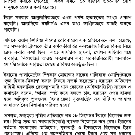
নিশ্চিত করতে পেরেছে। একই সময়ে ১০ হাজার ৬০০-এর বেশি
মানুষকে গ্রেপ্তার করা হয়েছে।
ইরান সরকার আনুষ্ঠানিকভাবে এখন পর্যন্ত হতাহতের সংখ্যা প্রকাশ
করেনি। অন্যদিকে রয়টার্সও এসব তথ্য স্বাধীনভাবে যাচাই করতে
পারেনি।
এদিকে ওয়াল স্ট্রিট জার্নালের রোববারের এক প্রতিবেদনে বলা হয়েছে,
গত মঙ্গলবার ট্রাম্পকে তাঁর কর্মকর্তারা ইরান-সংক্রান্ত বিভিন্ন বিকল্প নিয়ে
ব্রিফ করার কথা ছিল। এতে সামরিক হামলা, গোপন সাইবার অস্ত্র
ব্যবহার, নিষেধাজ্ঞা আরও সম্প্রসারণ এবং সরকারবিরোধী অনলাইন
সোর্সগুলোকে সহায়তা দেওয়ার বিষয় অন্তর্ভুক্ত ছিল।
ইরানের পার্লামেন্টের স্পিকার মোহাম্মদ বাকের গালিবাফ ওয়াশিংটনকে
‘ভুল হিসাব-নিকাশ’ করার বিষয়ে সতর্ক করেছেন। ইরানের অভিজাত
বাহিনী ইসলামিক রেভল্যুশনারি গার্ড কোরের (আইআরজিসি) সাবেক এ
কমান্ডার বলেন, ‘আমরা স্পষ্ট করে বলতে চাই, ইরানের ওপর হামলা
হলে অধিকৃত ভূখণ্ডসহ (ইসরায়েল) যুক্তরাষ্ট্রের সব ঘাঁটি ও জাহাজ
আমাদের বৈধ নিশানায় পরিণত হবে।’
প্রসঙ্গত, দ্রব্যমূল্য বৃদ্ধির প্রতিবাদে গত ২৮ ডিসেম্বর ইরানে বিক্ষোভ শুরু
হয়। কিন্তু দ্রুত তা সরকারবিরোধী ব্যাপক বিক্ষোভে রূপ নেয়। ইরানের
বর্তমান সরকারের অভিযোগ, যুক্তরাষ্ট্র ও ইসরায়েল বিক্ষোভে ইন্ধন
জোগাচ্ছে। এদিকে গত বৃহস্পতিবার থেকে ইরান প্রায় সব ধরনের