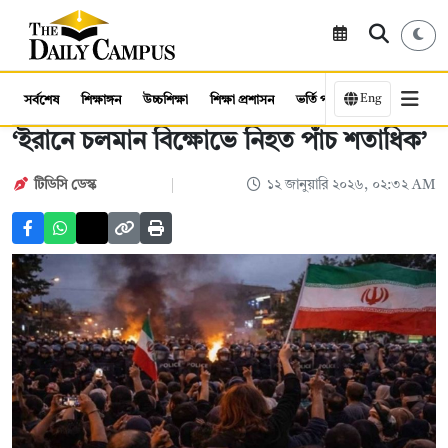
Eng
সর্বশেষ
শিক্ষাঙ্গন
উচ্চশিক্ষা
শিক্ষা প্রশাসন
ভর্তি পরীক্ষা
কর্মসংস্থান
‘ইরানে চলমান বিক্ষোভে নিহত পাঁচ শতাধিক’
টিডিসি ডেস্ক
১২ জানুয়ারি ২০২৬, ০২:৩২ AM