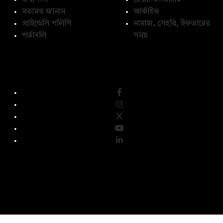
তথ্য দিন
টেক্সট কনভার্টার
মতামত জানান
আর্কাইভ
প্রাইভেসি পলিসি
নামাজ, সেহরি, ইফতারের
শর্তাবলি
সময়
অনুসরণ করুন
© কপিরাইট 2026, দ্য ডেইলি ক্যাম্পাস লিমিটেড