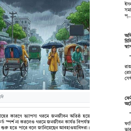
ইসল
সমা
প্
অফ
চিক
স্বা
রাজ
রোড
সেন
বি
ফেন
অট
বাহের কারণে ভ্যাপসা গরমে জনজীবন অতিষ্ঠ হয়ে
্ড স্পর্শ না করলেও গরমে জনজীবন কার্যত বিপর্যস্ত
ফা
া শুরু হতে পারে বলে জানিয়েছেন আবহাওয়াবিদরা।
ভার