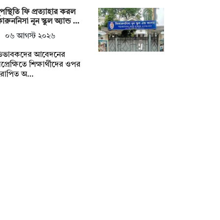
পস্থিতি ফি প্রত্যাহার করল
ারুননিসা নূন স্কুল অ্যান্ড …
০৬ আগস্ট ২০২৬
িভাবকদের আবেদনের
প্রেক্ষিতে শিক্ষার্থীদের ওপর
োপিত অ…