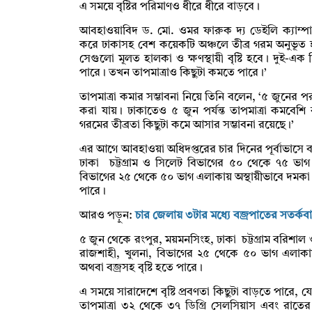
এ সময়ে বৃষ্টির পরিমাণও ধীরে ধীরে বাড়বে।
আবহাওয়াবিদ ড. মো. ওমর ফারুক দ্য ডেইলি ক্যাম্পাসক
করে ঢাকাসহ বেশ কয়েকটি অঞ্চলে তীব্র গরম অনুভূত হচ্ছে
সেগুলো মূলত হালকা ও ক্ষণস্থায়ী বৃষ্টি হবে। দুই-এক দ
পারে। তখন তাপমাত্রাও কিছুটা কমতে পারে।’
তাপমাত্রা কমার সম্ভাবনা নিয়ে তিনি বলেন, ‘৫ জুনের
করা যায়। ঢাকাতেও ৫ জুন পর্যন্ত তাপমাত্রা কমবেশ
গরমের তীব্রতা কিছুটা কমে আসার সম্ভাবনা রয়েছে।’
এর আগে আবহাওয়া অধিদপ্তরের চার দিনের পূর্বাভাসে ব
ঢাকা চট্টগ্রাম ও সিলেট বিভাগের ৫০ থেকে ৭৫ ভাগ
বিভাগের ২৫ থেকে ৫০ ভাগ এলাকায় অস্থায়ীভাবে দমকা অ
পারে।
আরও পড়ুন:
চার জেলায় ৩টার মধ্যে বজ্রপাতের সতর্কবার
৫ জুন থেকে রংপুর, ময়মনসিংহ, ঢাকা চট্টগ্রাম বরিশ
রাজশাহী, খুলনা, বিভাগের ২৫ থেকে ৫০ ভাগ এলাকায়
অথবা বজ্রসহ বৃষ্টি হতে পারে।
এ সময়ে সারাদেশে বৃষ্টি প্রবণতা কিছুটা বাড়তে পারে, 
তাপমাত্রা ৩২ থেকে ৩৭ ডিগ্রি সেলসিয়াস এবং রাতের 