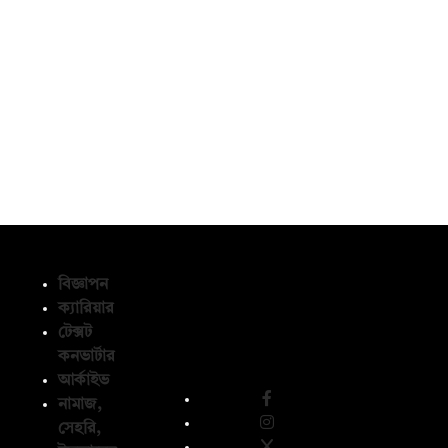
বিজ্ঞাপন
ক্যারিয়ার
টেক্সট
অনুসরণ করুন
কনভার্টার
আর্কাইভ
নামাজ,
সেহরি,