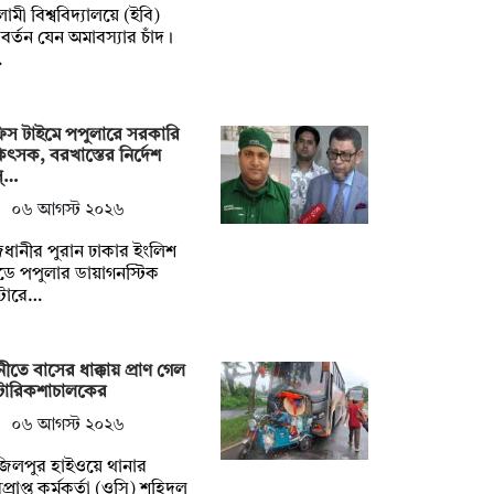
ামী বিশ্ববিদ্যালয়ে (ইবি)
বর্তন যেন অমাবস্যার চাঁদ।
…
িস টাইমে পপুলারে সরকারি
িৎসক, বরখাস্তের নির্দেশ
স্…
০৬ আগস্ট ২০২৬
ধানীর পুরান ঢাকার ইংলিশ
ে পপুলার ডায়াগনস্টিক
্টারে…
ীতে বাসের ধাক্কায় প্রাণ গেল
োরিকশাচালকের
০৬ আগস্ট ২০২৬
জিলপুর হাইওয়ে থানার
প্রাপ্ত কর্মকর্তা (ওসি) শহিদুল