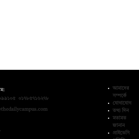
আমাদের
ম:
সম্পর্কে
০৯৯১০৫
,
০১৭৮৫৭১৬২৭৮
যোগাযোগ
thedailycampus.com
তথ্য দিন
মতামত
জানান
ন
প্রাইভেসি