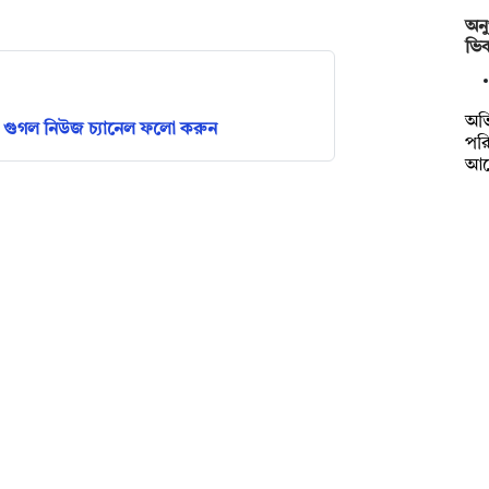
অনু
ভিক
অভ
গুগল নিউজ চ্যানেল ফলো করুন
পরি
আর