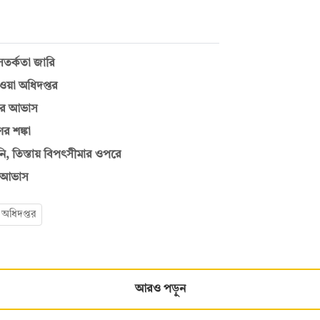
সতর্কতা জারি
াওয়া অধিদপ্তর
ড়ের আভাস
ের শঙ্কা
ানি, তিস্তায় বিপৎসীমার ওপরে
র আভাস
অধিদপ্তর
আরও পড়ুন