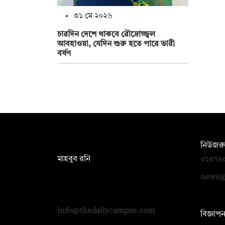
৩১ মে ২০২৬
চারদিন দেশে থাকবে রৌদ্রোজ্জ্বল
আবহাওয়া, যেদিন শুরু হতে পারে ভারী
বর্ষণ
সম্পাদক:
নিউজরু
মাহবুব রনি
০১৫৭২
দ্য ডেইলি ক্যাম্পাস, দ্বিতীয় তলা, হাসান
news@
হোল্ডিংস, ৫২/১ নিউ ইস্কাটন রোড, ঢাকা
১০০০
info@thedailycampus.com
বিজ্ঞাপ