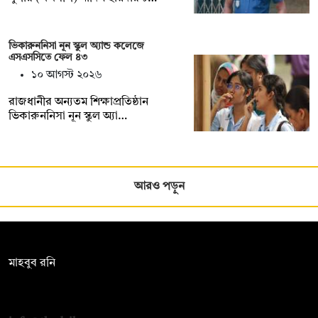
ভিকারুননিসা নূন স্কুল অ্যান্ড কলেজে
এসএসসিতে ফেল ৪৩
১০ আগস্ট ২০২৬
রাজধানীর অন্যতম শিক্ষাপ্রতিষ্ঠান
ভিকারুননিসা নূন স্কুল অ্যা…
আরও পড়ুন
সম্পাদক:
মাহবুব রনি
দ্য ডেইলি ক্যাম্পাস, দ্বিতীয় তলা, হাসান হোল্ডিংস, ৫২/১ নিউ ইস্কাটন
রোড, ঢাকা ১০০০