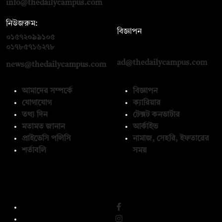
info@thedailycampus.com
নিউজরুম:
বিজ্ঞাপন
০১৫৭২০৯৯১০৫
,
০১৭১২১৩৬৫৯৩
০১৭৮৫৭১৬২৭৮
ad@thedailycampus.com
news@thedailycampus.com
আমাদের সম্পর্কে
বিজ্ঞাপন
যোগাযোগ
ক্যারিয়ার
তথ্য দিন
টেক্সট কনভার্টার
মতামত জানান
আর্কাইভ
প্রাইভেসি পলিসি
নামাজ, সেহরি, ইফতারের
শর্তাবলি
সময়
অনুসরণ করুন