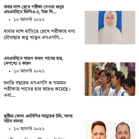
বাবার লাশ রেখে পরীক্ষা দেওয়া ঋতুর
এসএসসিতে জিপিএ-৫, উচ্চ শি…
১০ আগস্ট ২০২৬
বাবার লাশ বাড়িতে রেখে পরীক্ষায় বসা
চৌগাছার ঋতু খাতুন এসএসসি…
এসএসসিতে আরও কমল পাসের হার,
নেপথ্যে ৫ কারণ
১০ আগস্ট ২০২৬
চলতি বছরের এসএসসি ও সমমান
পরীক্ষায় পাসের হার আরও কমেছে।
এবা…
কুষ্টিয়া জেলা এনসিপির আহ্বায়ক টনি, সদস্য
সচিব তালহা
১০ আগস্ট ২০২৬