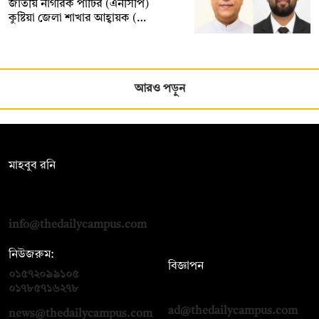
জাতীয় নাগরিক পার্টির (এনসিপি)
কুষ্টিয়া জেলা শাখার আহ্বায়ক (…
আরও পড়ুন
সম্পাদক:
মাহবুব রনি
দ্য ডেইলি ক্যাম্পাস, দ্বিতীয় তলা, হাসান হোল্ডিংস, ৫২/১ নিউ ইস্কাটন
রোড, ঢাকা ১০০০
info@thedailycampus.com
নিউজরুম:
বিজ্ঞাপন
০১৫৭২০৯৯১০৫
,
০১৭১২১৩৬৫৯৩
০১৭৮৫৭১৬২৭৮
ad@thedailycampus.com
news@thedailycampus.com