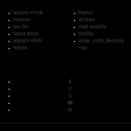
আমাদের সম্পর্কে
বিজ্ঞাপন
যোগাযোগ
ক্যারিয়ার
তথ্য দিন
টেক্সট কনভার্টার
মতামত জানান
আর্কাইভ
প্রাইভেসি পলিসি
নামাজ, সেহরি, ইফতারের
শর্তাবলি
সময়
অনুসরণ করুন