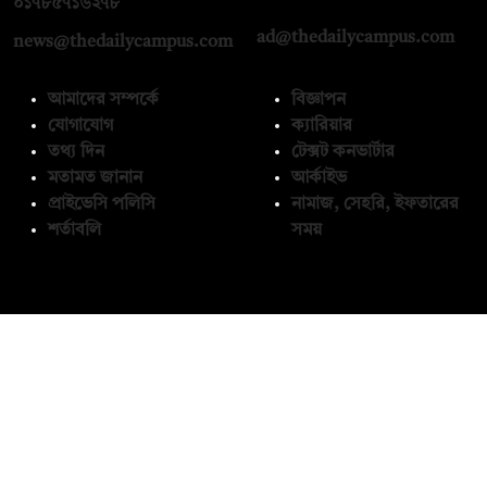
০১৭৮৫৭১৬২৭৮
ad@thedailycampus.com
news@thedailycampus.com
আমাদের সম্পর্কে
বিজ্ঞাপন
যোগাযোগ
ক্যারিয়ার
তথ্য দিন
টেক্সট কনভার্টার
মতামত জানান
আর্কাইভ
প্রাইভেসি পলিসি
নামাজ, সেহরি, ইফতারের
শর্তাবলি
সময়
অনুসরণ করুন