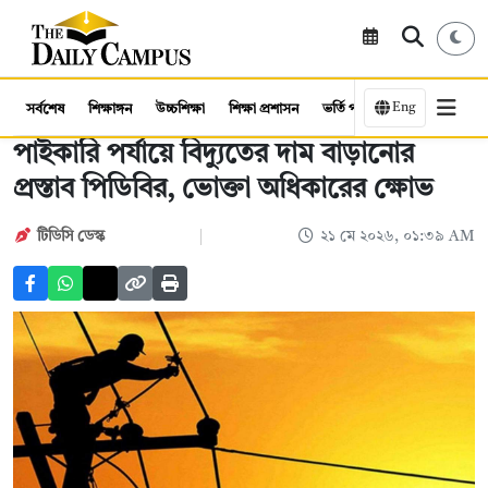
Eng
সর্বশেষ
শিক্ষাঙ্গন
উচ্চশিক্ষা
শিক্ষা প্রশাসন
ভর্তি পরীক্ষা
কর্মসংস্থান
পাইকারি পর্যায়ে বিদ্যুতের দাম বাড়ানোর
প্রস্তাব পিডিবির, ভোক্তা অধিকারের ক্ষোভ
টিডিসি ডেস্ক
২১ মে ২০২৬, ০১:৩৯ AM