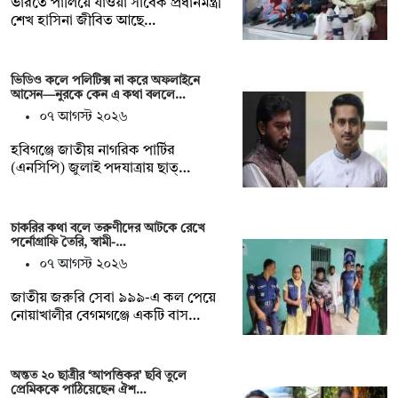
ভারতে পালিয়ে যাওয়া সাবেক প্রধানমন্ত্রী
শেখ হাসিনা জীবিত আছে…
ভিডিও কলে পলিটিক্স না করে অফলাইনে
আসেন—নুরকে কেন এ কথা বললে…
০৭ আগস্ট ২০২৬
হবিগঞ্জে জাতীয় নাগরিক পার্টির
(এনসিপি) জুলাই পদযাত্রায় ছাত্…
চাকরির কথা বলে তরুণীদের আটকে রেখে
পর্নোগ্রাফি তৈরি, স্বামী-…
০৭ আগস্ট ২০২৬
জাতীয় জরুরি সেবা ৯৯৯-এ কল পেয়ে
নোয়াখালীর বেগমগঞ্জে একটি বাস…
অন্তত ২০ ছাত্রীর ‘আপত্তিকর’ ছবি তুলে
প্রেমিককে পাঠিয়েছেন ঐশ…