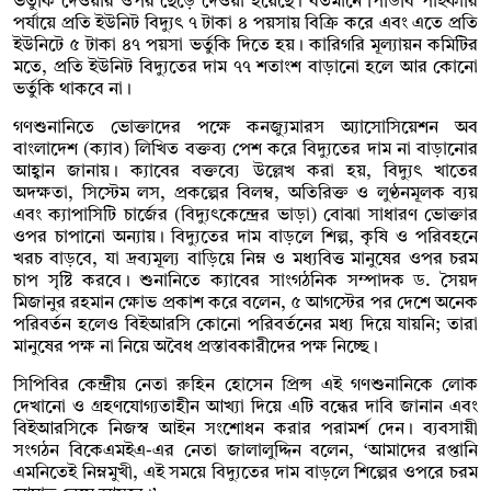
ভর্তুকি দেওয়ার ওপর ছেড়ে দেওয়া হয়েছে। বর্তমানে পিডিবি পাইকারি
পর্যায়ে প্রতি ইউনিট বিদ্যুৎ ৭ টাকা ৪ পয়সায় বিক্রি করে এবং এতে প্রতি
ইউনিটে ৫ টাকা ৪৭ পয়সা ভর্তুকি দিতে হয়। কারিগরি মূল্যায়ন কমিটির
মতে, প্রতি ইউনিট বিদ্যুতের দাম ৭৭ শতাংশ বাড়ানো হলে আর কোনো
ভর্তুকি থাকবে না।
গণশুনানিতে ভোক্তাদের পক্ষে কনজ্যুমারস অ্যাসোসিয়েশন অব
বাংলাদেশ (ক্যাব) লিখিত বক্তব্য পেশ করে বিদ্যুতের দাম না বাড়ানোর
আহ্বান জানায়। ক্যাবের বক্তব্যে উল্লেখ করা হয়, বিদ্যুৎ খাতের
অদক্ষতা, সিস্টেম লস, প্রকল্পের বিলম্ব, অতিরিক্ত ও লুণ্ঠনমূলক ব্যয়
এবং ক্যাপাসিটি চার্জের (বিদ্যুৎকেন্দ্রের ভাড়া) বোঝা সাধারণ ভোক্তার
ওপর চাপানো অন্যায়। বিদ্যুতের দাম বাড়লে শিল্প, কৃষি ও পরিবহনে
খরচ বাড়বে, যা দ্রব্যমূল্য বাড়িয়ে নিম্ন ও মধ্যবিত্ত মানুষের ওপর চরম
চাপ সৃষ্টি করবে। শুনানিতে ক্যাবের সাংগঠনিক সম্পাদক ড. সৈয়দ
মিজানুর রহমান ক্ষোভ প্রকাশ করে বলেন, ৫ আগস্টের পর দেশে অনেক
পরিবর্তন হলেও বিইআরসি কোনো পরিবর্তনের মধ্য দিয়ে যায়নি; তারা
মানুষের পক্ষ না নিয়ে অবৈধ প্রস্তাবকারীদের পক্ষ নিচ্ছে।
সিপিবির কেন্দ্রীয় নেতা রুহিন হোসেন প্রিন্স এই গণশুনানিকে লোক
দেখানো ও গ্রহণযোগ্যতাহীন আখ্যা দিয়ে এটি বন্ধের দাবি জানান এবং
বিইআরসিকে নিজস্ব আইন সংশোধন করার পরামর্শ দেন। ব্যবসায়ী
সংগঠন বিকেএমইএ-এর নেতা জালালুদ্দিন বলেন, ‘আমাদের রপ্তানি
এমনিতেই নিম্নমুখী, এই সময়ে বিদ্যুতের দাম বাড়লে শিল্পের ওপরে চরম