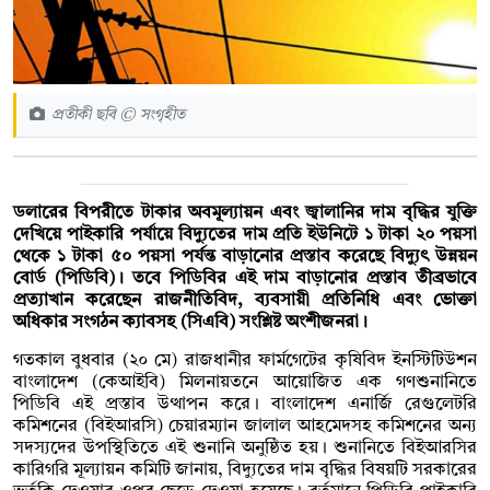
প্রতীকী ছবি © সংগৃহীত
ডলারের বিপরীতে টাকার অবমূল্যায়ন এবং জ্বালানির দাম বৃদ্ধির যুক্তি
দেখিয়ে পাইকারি পর্যায়ে বিদ্যুতের দাম প্রতি ইউনিটে ১ টাকা ২০ পয়সা
থেকে ১ টাকা ৫০ পয়সা পর্যন্ত বাড়ানোর প্রস্তাব করেছে বিদ্যুৎ উন্নয়ন
বোর্ড (পিডিবি)। তবে পিডিবির এই দাম বাড়ানোর প্রস্তাব তীব্রভাবে
প্রত্যাখান করেছেন রাজনীতিবিদ, ব্যবসায়ী প্রতিনিধি এবং ভোক্তা
অধিকার সংগঠন ক্যাবসহ (সিএবি) সংশ্লিষ্ট অংশীজনরা।
গতকাল বুধবার (২০ মে) রাজধানীর ফার্মগেটের কৃষিবিদ ইনস্টিটিউশন
বাংলাদেশ (কেআইবি) মিলনায়তনে আয়োজিত এক গণশুনানিতে
পিডিবি এই প্রস্তাব উত্থাপন করে। বাংলাদেশ এনার্জি রেগুলেটরি
কমিশনের (বিইআরসি) চেয়ারম্যান জালাল আহমেদসহ কমিশনের অন্য
সদস্যদের উপস্থিতিতে এই শুনানি অনুষ্ঠিত হয়। শুনানিতে বিইআরসির
কারিগরি মূল্যায়ন কমিটি জানায়, বিদ্যুতের দাম বৃদ্ধির বিষয়টি সরকারের