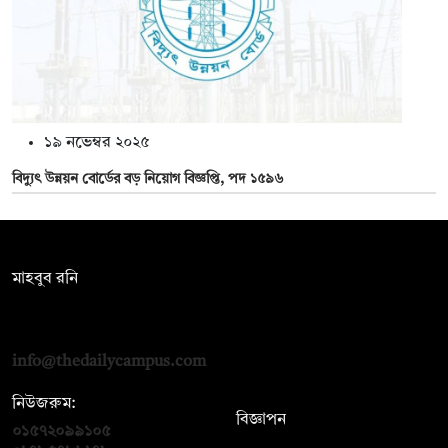
১৯ নভেম্বর ২০২৫
বিদ্যুৎ উন্নয়ন বোর্ডের বড় নিয়োগ বিজ্ঞপ্তি, পদ ১৫৯৬
সম্পাদক:
মাহবুব রনি
দ্য ডেইলি ক্যাম্পাস, দ্বিতীয় তলা, হাসান হোল্ডিংস, ৫২/১ নিউ ইস্কাটন
রোড, ঢাকা ১০০০
info@thedailycampus.com
নিউজরুম:
বিজ্ঞাপন
০১৫৭২০৯৯১০৫
,
০১৭১২১৩৬৫৯৩