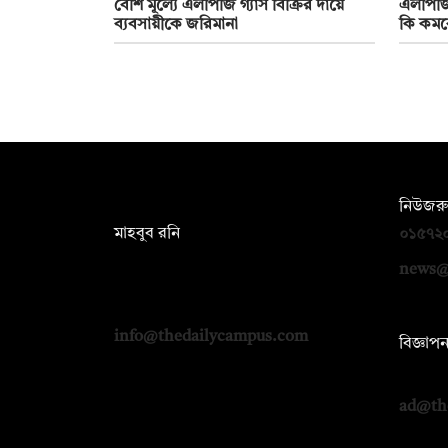
বেশি মূল্যে এলপিজি গ্যাস বিক্রির দায়ে
এলপিজি 
ব্যবসায়ীকে জরিমানা
কি কমব
সম্পাদক:
নিউজরু
মাহবুব রনি
০১৫৭২
দ্য ডেইলি ক্যাম্পাস, দ্বিতীয় তলা, হাসান
news@
হোল্ডিংস, ৫২/১ নিউ ইস্কাটন রোড, ঢাকা
১০০০
info@thedailycampus.com
বিজ্ঞাপ
০১৭১২
ad@th