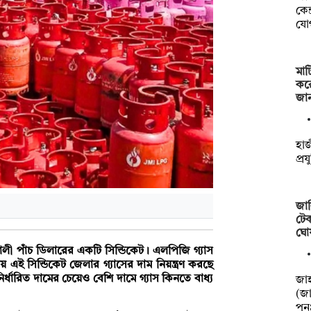
কেন
যো
মাট
কর
জা
হাজ
প্র
জাব
টেক
ঘো
শালী পাঁচ ডিলারের একটি সিন্ডিকেট। এলপিজি গ্যাস
ই সিন্ডিকেট জেলার গ্যাসের দাম নিয়ন্ত্রণ করছে
ধারিত দামের চেয়েও বেশি দামে গ্যাস কিনতে বাধ্য
‎‎জ
(জা
পু