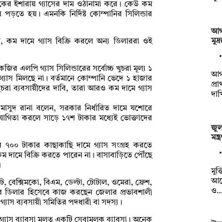
র ইশারায় গ্যাসের দাম ওঠানামা করে। কেউ কম
ে পড়তে হয়। এমনকি নির্দিষ্ট কোম্পানির সিলিন্ডার
আগা
মুদ
, কম দামে গ্যাস বিক্রি করলে অন্য ডিলাররা ওই
 এলপি গ্যাস সিলিন্ডারের সর্বোচ্চ খুচরা মূল্য ১
আগা
্যাস মিলছে না। বর্তমানে কোম্পানি ভেদে ১ হাজার
প্র
ুচরা ব্যবসায়ীদের দাবি, তারা আরও কম দামে গ্যাস
দা
মাসুদ রানা বলেন, সরকার নির্ধারিত দামে যশোরে
োগিতা করলে সাড়ে ১৭শ টাকার মধ্যেই ভোক্তাদের
জুলা
মন্
ার ৭০০ টাকার কাছাকাছি দামে গ্যাস সংগ্রহ করতে
 দামে বিক্রি করতে পারেন না। বাসাবাড়িতে পৌঁছে
।
মুক্
আয
িট, বেক্সিমকো, বিএম, ডেল্টা, টোটাল, ওমেরা, ফ্রেশ,
ও
্পানির ডিলার হিসেবে কাজ করছেন জেলার প্রভাবশালী
াস ব্যবসায়ী সমিতির পদধারী বা সদস্য।
যাস ব্যাবসা মূলত একটি সেবামূলক ব্যাবসা। অনেক