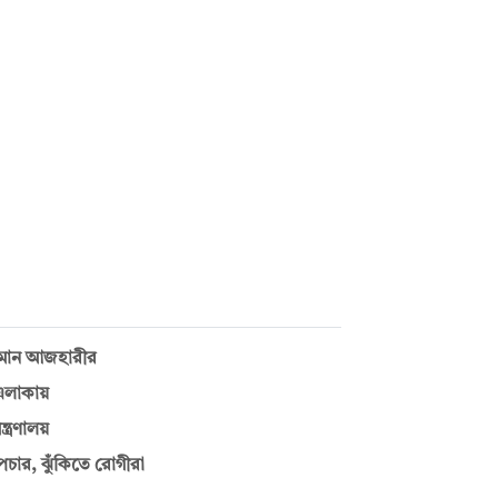
রহমান আজহারীর
এলাকায়
্ত্রণালয়
োপচার, ঝুঁকিতে রোগীরা