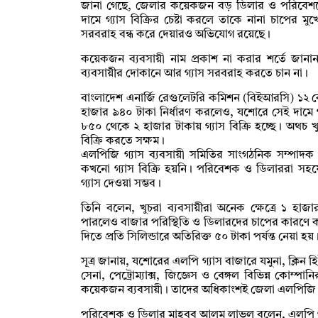
জানা গেছে, জেলার কয়েকজন বড় ডিলার ও পরিবেশকে
দামে গ্যাস বিক্রির চেষ্টা করলে তাকে নানা চাপের মুখ
সরবরাহ বন্ধ করে দেয়ারও অভিযোগ রয়েছে।
কয়েকজন ব্যবসায়ী নাম প্রকাশ না করার শর্তে জানান
ব্যবসায়ীর দোকানে আর গ্যাস সরবরাহ করতে চান না।
বাংলাদেশ এনার্জি রেগুলেটরি কমিশন (বিইআরসি) ১২ কেজির
হাজার ৯৪০ টাকা নির্ধারণ করলেও, যশোরে সেই দামে গ
৮৫০ থেকে ২ হাজার টাকায় গ্যাস বিক্রি হচ্ছে। অথচ খ
বিক্রি করতে সক্ষম।
এলপিজি গ্যাস ব্যবসায়ী সমিতির সাংগঠনিক সম্পাদক 
কখনো গ্যাস বিক্রি হয়নি। পরিবেশক ও ডিলাররা সহয
গ্যাস দেওয়া সম্ভব।
তিনি বলেন, খুচরা ব্যবসায়ীরা অনেক ক্ষেত্রে ১ হাজ
পারলেও বাজার পরিস্থিতি ও ডিলারদের চাপের কারণে কম
দিতে প্রতি সিলিন্ডারে অতিরিক্ত ৫০ টাকা পর্যন্ত নেয়া হয়
সূত্র জানায়, যশোরের এলপি গ্যাস বাজারে যমুনা, ক্লিন হ
সেনা, পেট্রোম্যাক্স, জিজ্ঞেস ও বেঙ্গল বিভিন্ন কোম
কয়েকজন ব্যবসায়ী। তাদের অধিকাংশই জেলা এলপিজি গ্য
পরিবেশক ও ডিলার মাহবুব আলম লাভলু বলেন, এলপি গ্