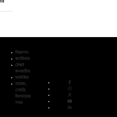
ঠোর
বিজ্ঞাপন
ক্যারিয়ার
টেক্সট
অনুসরণ করুন
কনভার্টার
আর্কাইভ
নামাজ,
সেহরি,
ইফতারের
সময়