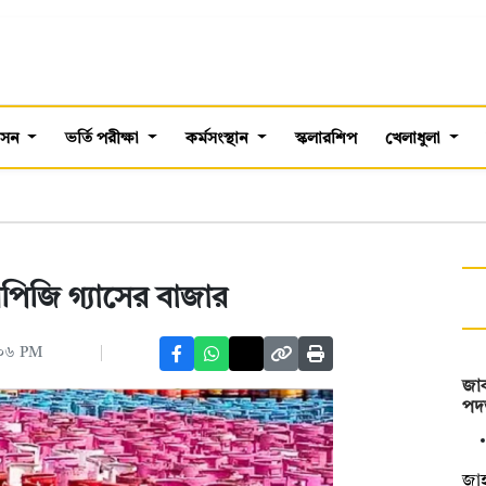
শাসন
ভর্তি পরীক্ষা
কর্মসংস্থান
স্কলারশিপ
খেলাধুলা
পিজি গ্যাসের বাজার
:০৬ PM
জাক
পদত
‎জা