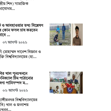
্দ্রীয় শিদ) সামাজিক
গাযোগম…
ি ও আবহাওয়ার তথ্য বিশ্লেষণ
ে কোন ফসল চাষ করবেন
নাবে …
০৭ আগস্ট ২০২৬
ী মোহাম্মদ দানেশ বিজ্ঞান ও
যুক্তি বিশ্ববিদ্যালয়ের (হা…
ির খাল পুনঃখননে
নিক্যাল টিম পাঠানোর
ষণা পানিসম্পদ ম…
০৬ আগস্ট ২০২৬
াহাঙ্গীরনগর বিশ্ববিদ্যালয়ের
বি) খাল ও জলাশয়
নঃখনন…