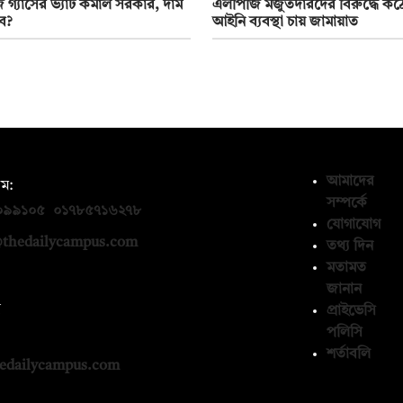
গ্যাসের ভ্যাট কমাল সরকার, দাম
এলপিজি মজুতদারদের বিরুদ্ধে ক
ে?
আইনি ব্যবস্থা চায় জামায়াত
আমাদের
ম:
সম্পর্কে
০৯৯১০৫
,
০১৭৮৫৭১৬২৭৮
যোগাযোগ
thedailycampus.com
তথ্য দিন
মতামত
জানান
ন
প্রাইভেসি
পলিসি
১৩৬৫৯৩
শর্তাবলি
edailycampus.com