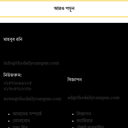
আরও পড়ুন
সম্পাদক:
মাহবুব রনি
দ্য ডেইলি ক্যাম্পাস, দ্বিতীয় তলা, হাসান হোল্ডিংস, ৫২/১ নিউ ইস্কাটন
রোড, ঢাকা ১০০০
info@thedailycampus.com
নিউজরুম:
বিজ্ঞাপন
০১৫৭২০৯৯১০৫
,
০১৭১২১৩৬৫৯৩
০১৭৮৫৭১৬২৭৮
ad@thedailycampus.com
news@thedailycampus.com
আমাদের সম্পর্কে
বিজ্ঞাপন
যোগাযোগ
ক্যারিয়ার
তথ্য দিন
টেক্সট কনভার্টার