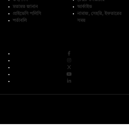
মতামত জানান
আর্কাইভ
প্রাইভেসি পলিসি
নামাজ, সেহরি, ইফতারের
শর্তাবলি
সময়
অনুসরণ করুন
© কপিরাইট 2026, দ্য ডেইলি ক্যাম্পাস লিমিটেড