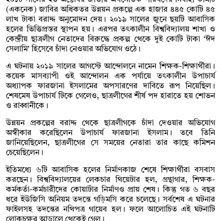
(একনেক) জাবির অধিকতর উন্নয়ন প্রকল্পে এক হাজার ৪৪৫ কোটি ৪৫
লাখ টাকা বরাদ্দ অনুমোদন দেয়। ২০১৯ সালের জুনে ছয়টি আবাসিক
হলের ভিত্তিপ্রস্তর স্থাপন হয়। এরপর তৎকালীন বিশ্ববিদ্যালয় শাখা ও
কেন্দ্রীয় ছাত্রলীগ নেতাদের বিরুদ্ধে প্রকল্প থেকে দুই কোটি টাকা ‘ঈদ
সেলামি’ হিসেবে চাঁদা নেওয়ার অভিযোগ ওঠে।
এ ঘটনায় ২০১৯ সালের আগস্টে আন্দোলনে নামেন শিক্ষক-শিক্ষার্থীরা।
কয়েক মাসব্যাপী ওই আন্দোলন এক পর্যায়ে তৎকালীন উপাচার্য
অধ্যাপক ফারজানা ইসলামের অপসারণের দাবিতে রূপ নিয়েছিল।
শেষমেষ উপাচার্য টিকে গেলেও, ছাত্রলীগের শীর্ষ পদ হারাতে হয় শোভন
ও রাব্বানীকে।
উন্নয়ন প্রকল্পের বরাদ্দ থেকে ছাত্রলীগকে চাঁদা দেওয়ার অভিযোগ
অস্বীকার করেছিলেন উপাচার্য ফারজানা ইসলাম। তবে তিনি
জানিয়েছিলেন, ছাত্রলীগের সে সময়ের নেতারা তার কাছে কমিশন
চেয়েছিলেন।
ইতিমধ্যে ৬টি আবাসিক হলের নির্মাণকাজ শেষে শিক্ষার্থীরা বসবাস
করছেন। বিশ্ববিদ্যালয়ের লেকচার থিয়েটার হল, গ্রন্থাগার, শিক্ষক-
কর্মকর্তা-কর্মচারীদের কোয়ার্টার নির্মাণও প্রায় শেষ। কিন্তু গত ৬ বছর
ধরে ইউজিসি অনিয়ম তদন্তে গড়িমসি করে চলেছে। সর্বশেষ এ ঘটনার
ফাইলসহ তদন্তের নথিপত্র গায়েব হল। ফলে আলোচিত এই ঘটনাটি
লোকচক্ষুর আড়ালে থেকেই গেল।