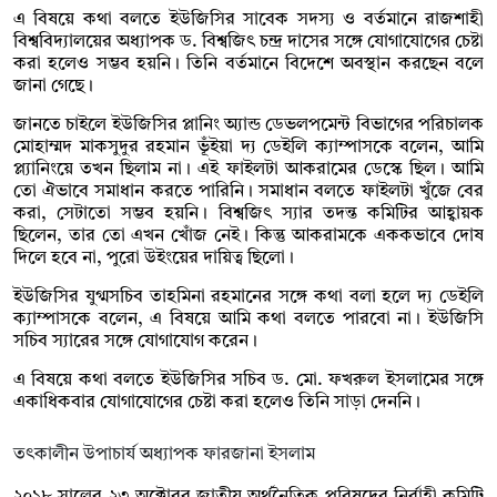
এ বিষয়ে কথা বলতে ইউজিসির সাবেক সদস্য ও বর্তমানে রাজশাহী
বিশ্ববিদ্যালয়ের অধ্যাপক ড. বিশ্বজিৎ চন্দ্র দাসের সঙ্গে যোগাযোগের চেষ্টা
করা হলেও সম্ভব হয়নি। তিনি বর্তমানে বিদেশে অবস্থান করছেন বলে
জানা গেছে।
জানতে চাইলে ইউজিসির প্লানিং অ্যান্ড ডেভলপমেন্ট বিভাগের পরিচালক
মোহাম্মদ মাকসুদুর রহমান ভূঁইয়া দ্য ডেইলি ক্যাম্পাসকে বলেন, আমি
প্ল্যানিংয়ে তখন ছিলাম না। এই ফাইলটা আকরামের ডেস্কে ছিল। আমি
তো ঐভাবে সমাধান করতে পারিনি। সমাধান বলতে ফাইলটা খুঁজে বের
করা, সেটাতো সম্ভব হয়নি। বিশ্বজিৎ স্যার তদন্ত কমিটির আহ্বায়ক
ছিলেন, তার তো এখন খোঁজ নেই। কিন্তু আকরামকে এককভাবে দোষ
দিলে হবে না, পুরো উইংয়ের দায়িত্ব ছিলো।
ইউজিসির যুগ্মসচিব তাহমিনা রহমানের সঙ্গে কথা বলা হলে দ্য ডেইলি
ক্যাম্পাসকে বলেন, এ বিষয়ে আমি কথা বলতে পারবো না। ইউজিসি
সচিব স্যারের সঙ্গে যোগাযোগ করেন।
এ বিষয়ে কথা বলতে ইউজিসির সচিব ড. মো. ফখরুল ইসলামের সঙ্গে
একাধিকবার যোগাযোগের চেষ্টা করা হলেও তিনি সাড়া দেননি।
তৎকালীন উপাচার্য অধ্যাপক ফারজানা ইসলাম
২০১৮ সালের ২৩ অক্টোবর জাতীয় অর্থনৈতিক পরিষদের নির্বাহী কমিটি