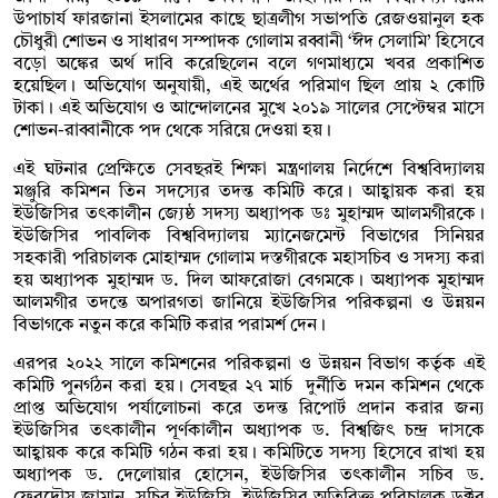
উপাচার্য ফারজানা ইসলামের কাছে ছাত্রলীগ সভাপতি রেজওয়ানুল হক
চৌধুরী শোভন ও সাধারণ সম্পাদক গোলাম রব্বানী ‘ঈদ সেলামি’ হিসেবে
বড়ো অঙ্কের অর্থ দাবি করেছিলেন বলে গণমাধ্যমে খবর প্রকাশিত
হয়েছিল। অভিযোগ অনুযায়ী, এই অর্থের পরিমাণ ছিল প্রায় ২ কোটি
টাকা। এই অভিযোগ ও আন্দোলনের মুখে ২০১৯ সালের সেপ্টেম্বর মাসে
শোভন-রাব্বানীকে পদ থেকে সরিয়ে দেওয়া হয়।
এই ঘটনার প্রেক্ষিতে সেবছরই শিক্ষা মন্ত্রণালয় নির্দেশে বিশ্ববিদ্যালয়
মঞ্জুরি কমিশন তিন সদস্যের তদন্ত কমিটি করে। আহ্বায়ক করা হয়
ইউজিসির তৎকালীন জ্যেষ্ঠ সদস্য অধ্যাপক ডঃ মুহাম্মদ আলমগীরকে।
ইউজিসির পাবলিক বিশ্ববিদ্যালয় ম্যানেজমেন্ট বিভাগের সিনিয়র
সহকারী পরিচালক মোহাম্মদ গোলাম দস্তগীরকে মহাসচিব ও সদস্য করা
হয় অধ্যাপক মুহাম্মদ ড. দিল আফরোজা বেগমকে। অধ্যাপক মুহাম্মদ
আলমগীর তদন্তে অপারগতা জানিয়ে ইউজিসির পরিকল্পনা ও উন্নয়ন
বিভাগকে নতুন করে কমিটি করার পরামর্শ দেন।
এরপর ২০২২ সালে কমিশনের পরিকল্পনা ও উন্নয়ন বিভাগ কর্তৃক এই
কমিটি পুনর্গঠন করা হয়। সেবছর ২৭ মার্চ দুর্নীতি দমন কমিশন থেকে
প্রাপ্ত অভিযোগ পর্যালোচনা করে তদন্ত রিপোর্ট প্রদান করার জন্য
ইউজিসির তৎকালীন পূর্ণকালীন অধ্যাপক ড. বিশ্বজিৎ চন্দ্র দাসকে
আহ্বায়ক করে কমিটি গঠন করা হয়। কমিটিতে সদস্য হিসেবে রাখা হয়
অধ্যাপক ড. দেলোয়ার হোসেন, ইউজিসির তৎকালীন সচিব ড.
ফেরদৌস জামান, সচিব ইউজিসি, ইউজিসির অতিরিক্ত পরিচালক ডক্টর