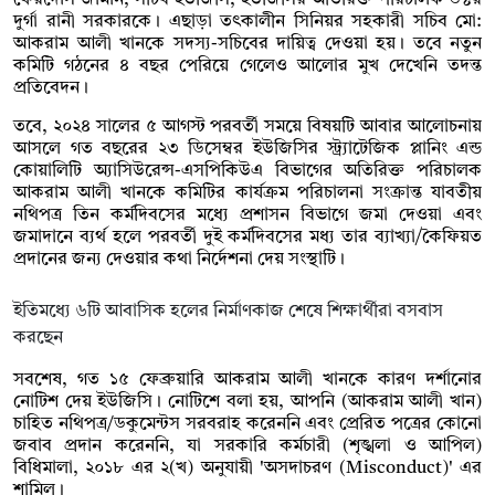
দুর্গা রানী সরকারকে। এছাড়া তৎকালীন সিনিয়র সহকারী সচিব মো:
আকরাম আলী খানকে সদস্য-সচিবের দায়িত্ব দেওয়া হয়।
তবে নতুন
কমিটি গঠনের ৪ বছর পেরিয়ে গেলেও আলোর মুখ দেখেনি তদন্ত
প্রতিবেদন।
তবে, ২০২৪ সালের ৫ আগস্ট পরবর্তী সময়ে বিষয়টি আবার আলোচনায়
আসলে গত বছরের ২৩ ডিসেম্বর ইউজিসির স্ট্র্যাটেজিক প্লানিং এন্ড
কোয়ালিটি অ্যাসিউরেন্স-এসপিকিউএ বিভাগের অতিরিক্ত পরিচালক
আকরাম আলী খানকে কমিটির কার্যক্রম পরিচালনা সংক্রান্ত যাবতীয়
নথিপত্র তিন কর্মদিবসের মধ্যে প্রশাসন বিভাগে জমা দেওয়া এবং
জমাদানে ব্যর্থ হলে পরবর্তী দুই কর্মদিবসের মধ্য তার ব্যাখ্যা/কৈফিয়ত
প্রদানের জন্য দেওয়ার কথা নির্দেশনা দেয় সংস্থাটি।
ইতিমধ্যে ৬টি আবাসিক হলের নির্মাণকাজ শেষে শিক্ষার্থীরা বসবাস
করছেন
সবশেষ, গত ১৫ ফেব্রুয়ারি আকরাম আলী খানকে কারণ দর্শানোর
নোটিশ দেয় ইউজিসি। নোটিশে বলা হয়, আপনি (আকরাম আলী খান)
চাহিত নথিপত্র/ডকুমেন্টস সরবরাহ করেননি এবং প্রেরিত পত্রের কোনো
জবাব প্রদান করেননি, যা সরকারি কর্মচারী (শৃঙ্খলা ও আপিল)
বিধিমালা, ২০১৮ এর ২(খ) অনুযায়ী 'অসদাচরণ (Misconduct)' এর
শামিল।