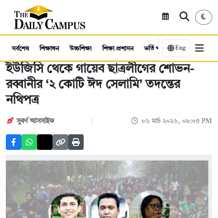
Eng
সর্বশেষ
শিক্ষাঙ্গন
উচ্চশিক্ষা
শিক্ষা প্রশাসন
ভর্তি পরীক্ষা
কর্মসংস্থান
ইউজিসি থেকে গায়েব ছাত্রলীগের শোভন-
রব্বানীর ‘২ কোটি ঈদ সেলামি’ তদন্তের
নথিপত্র
সুবর্ণ আসসাইফ
০৬ মার্চ ২০২৬, ০৮:০৫ PM