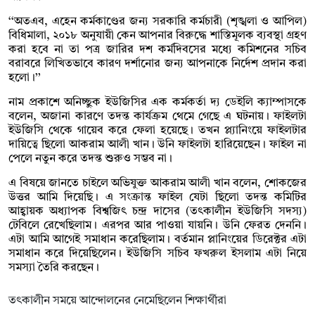
‘‘অতএব, এহেন কর্মকাণ্ডের জন্য সরকারি কর্মচারী (শৃঙ্খলা ও আপিল)
বিধিমালা, ২০১৮ অনুযায়ী কেন আপনার বিরুদ্ধে শাস্তিমূলক ব্যবস্থা গ্রহণ
করা হবে না তা পত্র জারির দশ কর্মদিবসের মধ্যে কমিশনের সচিব
বরাবরে লিখিতভাবে কারণ দর্শানোর জন্য আপনাকে নির্দেশ প্রদান করা
হলো।’’
নাম প্রকাশে অনিচ্ছুক ইউজিসির এক কর্মকর্তা দ্য ডেইলি ক্যাম্পাসকে
বলেন, অজানা কারণে তদন্ত কার্যক্রম থেমে গেছে এ ঘটনায়। ফাইলটা
ইউজিসি থেকে গায়েব করে ফেলা হয়েছে। তখন প্ল্যানিংয়ে ফাইলটার
দায়িত্বে ছিলো আকরাম আলী খান। উনি ফাইলটা হারিয়েছেন। ফাইল না
পেলে নতুন করে তদন্ত শুরুও সম্ভব না।
এ বিষয়ে জানতে চাইলে অভিযুক্ত আকরাম আলী খান বলেন, শোকজের
উত্তর আমি দিয়েছি। এ সংক্রান্ত ফাইল যেটা ছিলো তদন্ত কমিটির
আহ্বায়ক অধ্যাপক বিশ্বজিৎ চন্দ্র দাসের (তৎকালীন ইউজিসি সদস্য)
টেবিলে রেখেছিলাম। এরপর আর পাওয়া যায়নি। উনি ফেরত দেননি।
এটা আমি আগেই সমাধান করেছিলাম। বর্তমান প্লানিংয়ের ডিরেক্টর এটা
সমাধান করে দিয়েছিলেন। ইউজিসি সচিব ফখরুল ইসলাম এটা নিয়ে
সমস্যা তৈরি করছেন।
তৎকালীন সময়ে আন্দোলনের নেমেছিলেন শিক্ষার্থীরা