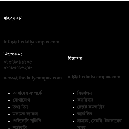
সম্পাদক:
মাহবুব রনি
দ্য ডেইলি ক্যাম্পাস, দ্বিতীয় তলা, হাসান হোল্ডিংস, ৫২/১ নিউ ইস্কাটন
রোড, ঢাকা ১০০০
info@thedailycampus.com
নিউজরুম:
বিজ্ঞাপন
০১৫৭২০৯৯১০৫
,
০১৭১২১৩৬৫৯৩
০১৭৮৫৭১৬২৭৮
ad@thedailycampus.com
news@thedailycampus.com
আমাদের সম্পর্কে
বিজ্ঞাপন
যোগাযোগ
ক্যারিয়ার
তথ্য দিন
টেক্সট কনভার্টার
মতামত জানান
আর্কাইভ
প্রাইভেসি পলিসি
নামাজ, সেহরি, ইফতারের
শর্তাবলি
সময়