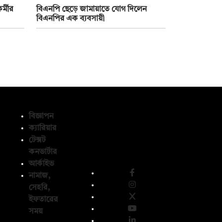
্মীর
বিএনপি ছেড়ে জামায়াতে যোগ দিলেন
বিএনপির এক ব্যবসায়ী
বিজ্ঞাপন
ক্যারিয়ার
টেক্সট
অনুসরণ করুন
কনভার্টার
আর্কাইভ
নামাজ,
সেহরি,
ইফতারের
সময়