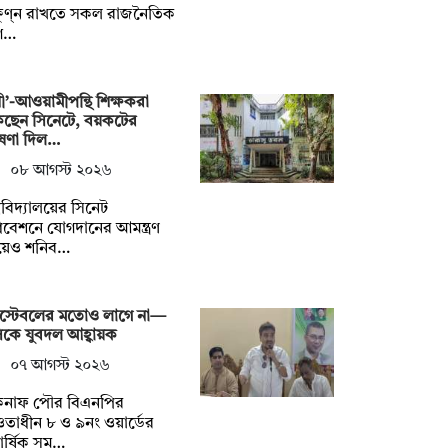
ষুণ্ন রাখতে সকল রাজনৈতিক
গ…
নী’-আওয়ামীপন্থি শিক্ষকরা
কছেন সিনেটে, বয়কটের
ষণা দিল…
০৮ আগস্ট ২০২৬
্ববিদ্যালয়ের সিনেট
বেশনে যোগদানের আমন্ত্রণ
য়েও শনিব…
স্টেবলের মতোও লাগে না—
কে যুবদল আহ্বায়ক
০৭ আগস্ট ২০২৬
কনাফ পৌর বিএনপির
াধীন ৮ ও ৯নং ওয়ার্ডের
িবার্ষিক সম…