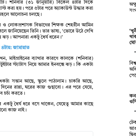
লটি। শনিবার (৩১ জানুয়ারি) বিকেল ৪টার দিকে
অক্
স্ট করা হয়। পরে ৫টার পরে অ্যাকাউন্ট উদ্ধার করা
সং
্ন মহলে আলোচনা চলছে।
রক্টর ও লোকপ্রশাসক বিভাগের শিক্ষক শেহরীন আমিন
‘খু
 বলে জানিয়েছেন তিনি। তার ভাষ্য, ‘ভোরে উঠে দেখি
থা
সে ঝড়। আপনারা একটু ধৈর্য ধরেন।’
ঘো
 ৪টায়: জামায়াত
েন, মাইগ্রাইনের ব্যাথার কারণে কালকে (শনিবার)
বিশ
ুইটার স্ট্যাটাস নিয়ে আমার ইনবক্সে ঝড়। কি একটা
অধি
পে
া সন্তান আছে, স্কুলে পাঠালাম। চাকরি আছে,
িনের রান্না, ঘরের কাজ গুছাবো। এর পরে যেয়ে,
 চর্চা করতে।
কন
ওসি
 একটু ধৈর্য ধরে বসে থাকেন, যেহেতু আমার কাছে
োনো কাজ নাই।
টে
আওত
দ্ব