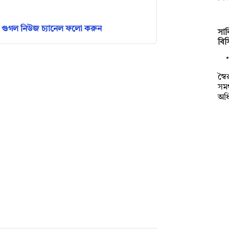
গুগল নিউজ চ্যানেল ফলো করুন
সাক
বি
স্ব
সমর
অধ