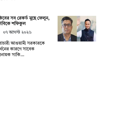
িবের সব রেকর্ড মুছে ফেলুন,
সিবিকে শফিকুল
০৭ আগস্ট ২০২৬
ৈরাচারী আওয়ামী সরকারকে
্থনের কারণে সাবেক
িনায়ক সাকি…