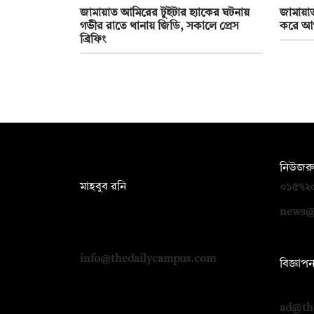
জামায়াত আমিরের টুইটার হ্যাকের ঘটনায়
জামায়াত
গভীর রাতে থানায় জিডি, সকালে প্রেস
করে আপ
ব্রিফিং
সম্পাদক:
নিউজরু
মাহবুব রনি
০১৫৭২
দ্য ডেইলি ক্যাম্পাস, দ্বিতীয় তলা, হাসান
news@
হোল্ডিংস, ৫২/১ নিউ ইস্কাটন রোড, ঢাকা
১০০০
info@thedailycampus.com
বিজ্ঞাপ
০১৭১২
ad@th