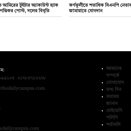
 আমিরের টুইটার অ্যাকাউন্ট হ্যাক
কর্ণফুলীতে শতাধিক বিএনপি নেতাকর
ত্তিকর পোস্ট, দলের বিবৃতি
জামায়াতে যোগদান
আমাদের
ম:
সম্পর্কে
০৯৯১০৫
,
০১৭৮৫৭১৬২৭৮
যোগাযোগ
thedailycampus.com
তথ্য দিন
মতামত
জানান
ন
প্রাইভেসি
পলিসি
১৩৬৫৯৩
শর্তাবলি
edailycampus.com