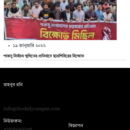
১৯ জানুয়ারি ২০২৬
শাকসু নির্বাচন স্থগিতের প্রতিবাদে ছাত্রশিবিরের বিক্ষোভ
সম্পাদক:
মাহবুব রনি
দ্য ডেইলি ক্যাম্পাস, দ্বিতীয় তলা, হাসান হোল্ডিংস, ৫২/১ নিউ ইস্কাটন
রোড, ঢাকা ১০০০
info@thedailycampus.com
নিউজরুম:
বিজ্ঞাপন
০১৫৭২০৯৯১০৫
,