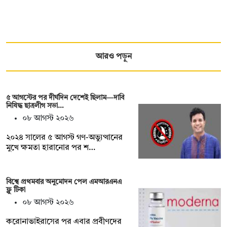
আরও পড়ুন
৫ আগস্টের পর দীর্ঘদিন দেশেই ছিলাম—দাবি
নিষিদ্ধ ছাত্রলীগ সভা…
০৮ আগস্ট ২০২৬
২০২৪ সালের ৫ আগস্ট গণ-অভ্যুত্থানের
মুখে ক্ষমতা হারানোর পর শ…
বিশ্বে প্রথমবার অনুমোদন পেল এমআরএনএ
ফ্লু টিকা
০৮ আগস্ট ২০২৬
করোনাভাইরাসের পর এবার প্রবীণদের