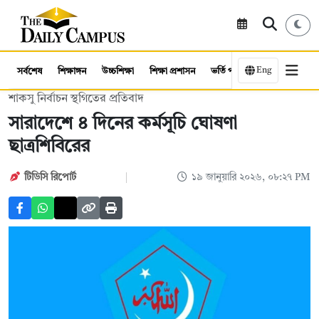
Eng
সর্বশেষ
শিক্ষাঙ্গন
উচ্চশিক্ষা
শিক্ষা প্রশাসন
ভর্তি পরীক্ষা
কর্মসংস্থান
শাকসু নির্বাচন স্থগিতের প্রতিবাদ
সারাদেশে ৪ দিনের কর্মসূচি ঘোষণা
ছাত্রশিবিরের
টিডিসি রিপোর্ট
১৯ জানুয়ারি ২০২৬, ০৮:২৭ PM