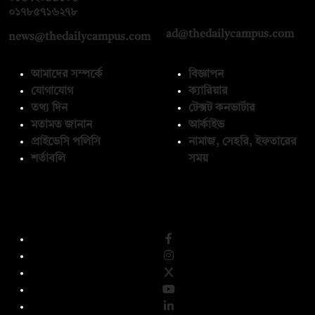
০১৭১২১৩৬৫৯৩
০১৭৮৫৭১৬২৭৮
ad@thedailycampus.com
news@thedailycampus.com
আমাদের সম্পর্কে
বিজ্ঞাপন
যোগাযোগ
ক্যারিয়ার
তথ্য দিন
টেক্সট কনভার্টার
মতামত জানান
আর্কাইভ
প্রাইভেসি পলিসি
নামাজ, সেহরি, ইফতারের
শর্তাবলি
সময়
অনুসরণ করুন