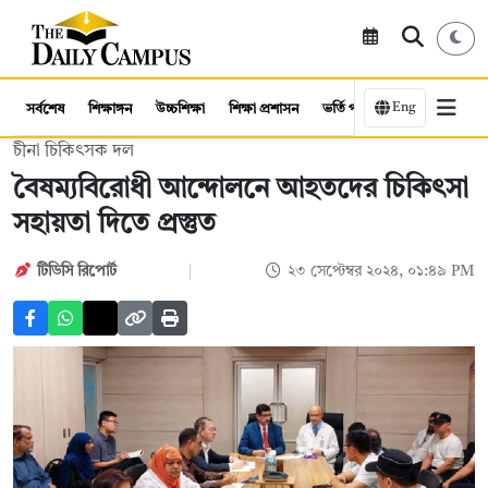
Eng
সর্বশেষ
শিক্ষাঙ্গন
উচ্চশিক্ষা
শিক্ষা প্রশাসন
ভর্তি পরীক্ষা
কর্মসংস্থান
চীনা চিকিৎসক দল
বৈষম্যবিরোধী আন্দোলনে আহতদের চিকিৎসা
সহায়তা দিতে প্রস্তুত
টিডিসি রিপোর্ট
২৩ সেপ্টেম্বর ২০২৪, ০১:৪৯ PM