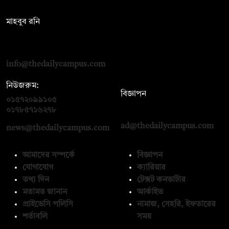
সম্পাদক:
মাহবুব রনি
দ্য ডেইলি ক্যাম্পাস, দ্বিতীয় তলা, হাসান হোল্ডিংস, ৫২/১ নিউ ইস্কাটন
রোড, ঢাকা ১০০০
info@thedailycampus.com
নিউজরুম:
বিজ্ঞাপন
০১৫৭২০৯৯১০৫
,
০১৭১২১৩৬৫৯৩
০১৭৮৫৭১৬২৭৮
ad@thedailycampus.com
news@thedailycampus.com
আমাদের সম্পর্কে
বিজ্ঞাপন
যোগাযোগ
ক্যারিয়ার
তথ্য দিন
টেক্সট কনভার্টার
মতামত জানান
আর্কাইভ
প্রাইভেসি পলিসি
নামাজ, সেহরি, ইফতারের
শর্তাবলি
সময়