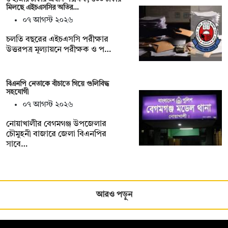
মিলছে এইচএসসির অতির…
০৭ আগস্ট ২০২৬
চলতি বছরের এইচএসসি পরীক্ষার
উত্তরপত্র মূল্যায়নে পরীক্ষক ও প…
বিএনপি নেতাকে বাঁচাতে গিয়ে গুলিবিদ্ধ
সহযোগী
০৭ আগস্ট ২০২৬
নোয়াখালীর বেগমগঞ্জ উপজেলার
চৌমুহনী বাজারে জেলা বিএনপির
সাবে…
আরও পড়ুন