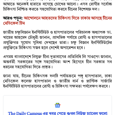
আঘাতে অনেকই হারাতে বসেছে চোখের আলো। এসব রোগীর সর্বোচ্চ
চিকিৎসা নিশ্চিত করতে সহযোগিতা করবে চীনের বিশেষজ্ঞ দল।
আরও পড়ুন:
আন্দোলনে আহতদের চিকিৎসা দিতে ঢাকায় আসছে চীনের
মেডিকেল টিম
জাতীয় চক্ষুবিজ্ঞান ইনস্টিটিউট ও হাসপাতালের পরিচালক অধ্যাপক ডা.
খায়ের আহমেদ চৌধুরী জানান, প্রাথমিক পর্যায়ে রোগী ও হাসপাতালের
প্রযুক্তিগত সুযোগ সুবিধা দেখছেন তারা। চক্ষু বিজ্ঞান ইনস্টিটিউটের
প্রযুক্তিতে চিকিৎসা সম্ভব হলে দেশেই অপারেশন হবে।
এসময় বাংলাদেশে নিযুক্ত চীনা দূতাবাসের প্রতিনিধি লি সাওপেং জানান,
অন্তর্বর্তী সরকারের সঙ্গে সহযোগিতা অংশ হিসেবে চীন সরকার সব
ধরনের সহযোগিতা দিতে প্রস্তুত।
জানা যায়, চীনের চিকিৎসক দলটি পর্যায়ক্রমে পঙ্গু হাসপাতাল, ঢাকা
মেডিকেল কলেজ হাসপাতাল ও জাতীয় বার্ন ও প্লাস্টিক সার্জারি
ইনস্টিটিউট হাসপাতালের রোগী ও চিকিৎসা সক্ষমতা পর্যবেক্ষণ করবে।
The Daily Campus এর খবর পেতে গুগল নিউজ চ্যানেল ফলো