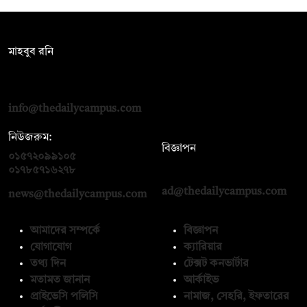
সম্পাদক:
মাহবুব রনি
দ্য ডেইলি ক্যাম্পাস, দ্বিতীয় তলা, হাসান হোল্ডিংস, ৫২/১ নিউ ইস্কাটন
রোড, ঢাকা ১০০০
info@thedailycampus.com
নিউজরুম:
বিজ্ঞাপন
০১৫৭২০৯৯১০৫
,
০১৭১২১৩৬৫৯৩
০১৭৮৫৭১৬২৭৮
ad@thedailycampus.com
news@thedailycampus.com
আমাদের সম্পর্কে
বিজ্ঞাপন
যোগাযোগ
ক্যারিয়ার
তথ্য দিন
টেক্সট কনভার্টার
মতামত জানান
আর্কাইভ
প্রাইভেসি পলিসি
নামাজ, সেহরি, ইফতারের