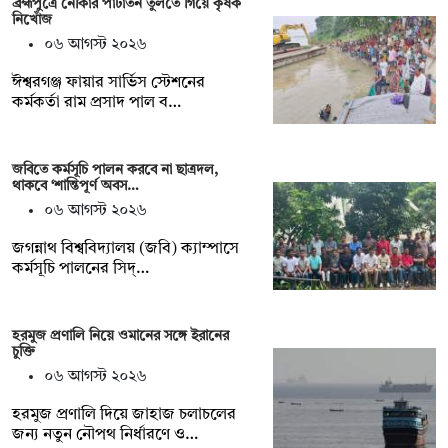
ব্রহ্মপুত্রে নৌকার পাটাতন তুলতে গিয়ে কৃষক
নিখোঁজ
০৬ আগস্ট ২০২৬
ঈশ্বরগঞ্জ ফায়ার সার্ভিস স্টেশনের
কর্মকর্তা রাম প্রসাদ পাল ব…
জবিতে কর্মসূচি পালন করবে না ছাত্রদল,
থাকবে ‘শান্তিপূর্ণ অবস…
০৬ আগস্ট ২০২৬
জগন্নাথ বিশ্ববিদ্যালয় (জবি) ক্যাম্পাসে
কর্মসূচি পালনের সিদ্…
হরমুজ প্রণালি নিয়ে ওমানের সঙ্গে ইরানের
চুক্তি
০৬ আগস্ট ২০২৬
হরমুজ প্রণালি দিয়ে জাহাজ চলাচলের
জন্য নতুন নৌপথ নির্ধারণে ও…