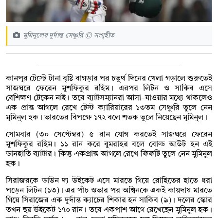
মুমিনুলের দুর্দান্ত সেঞ্চুরি © সংগৃহীত
কানপুর টেস্টে টানা বৃষ্টি বাগড়ার পর চতুর্থ দিনের খেলা গড়ালে শুরুতেই
সাজঘরে ফেরেন মুশফিকুর রহিম। এরপর লিটন ও সাকিব এসে
বেশিক্ষণ টেকেন নাই। তবে ব্যাটসম্যানরা আসা–যাওয়ার মধ্যে থাকলেও
এক প্রান্ত আগলে রেখে টেস্ট ক্যারিয়ারের ১৩তম সেঞ্চুরি তুলে নেন
মুমিনুল হক। ভারতের বিপক্ষে ১৭২ বলে শতক তুলে নিয়েছেন মুমিনুল।
সোমবার (৩০ সেপ্টেম্বর) ৫ রান যোগ করতেই সাজঘরে ফেরেন
মুশফিকুর রহিম। ১১ রান করে বুমরাহর বলে বোল্ড আউট হন এই
ডানহাতি ব্যাটার। কিন্তু একপ্রান্ত আগলে রেখে ফিফটি তুলে নেন মুমিনুল
হক।
সিরাজরকে ডাউন দ্য উইকেট এসে মারতে গিয়ে রোহিতের হাতে ধরা
পড়েন লিটন (১৩)। এর পাঁচ ওভার পর অশ্বিনকে একই কায়দায় মারতে
গিয়ে সিরাজের এক দুর্দান্ত ক্যাচের শিকার হন সাকিব (৯)। দলের স্কোর
তখন ছয় উইকেট ১৭০ রান। তবে একপাশ আগে রেখেছেন মুমিনুল হক।