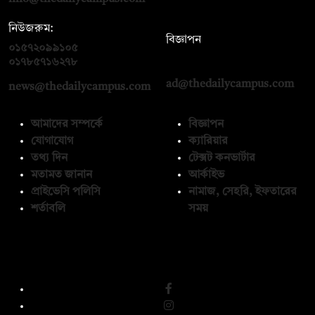
নিউজরুম:
বিজ্ঞাপন
০১৫৭২০৯৯১০৫
,
০১৭১২১৩৬৫৯৩
০১৭৮৫৭১৬২৭৮
ad@thedailycampus.com
news@thedailycampus.com
আমাদের সম্পর্কে
বিজ্ঞাপন
যোগাযোগ
ক্যারিয়ার
তথ্য দিন
টেক্সট কনভার্টার
মতামত জানান
আর্কাইভ
প্রাইভেসি পলিসি
নামাজ, সেহরি, ইফতারের
শর্তাবলি
সময়
অনুসরণ করুন