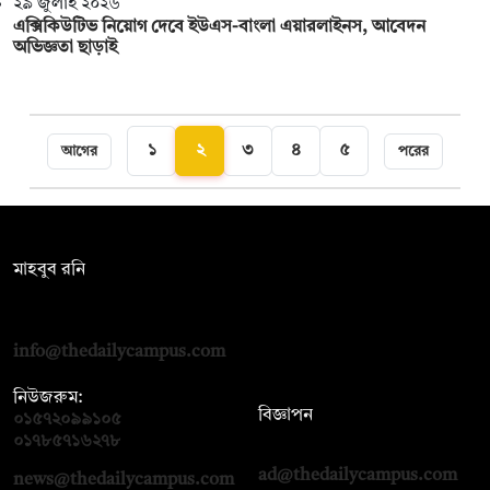
২৯ জুলাই ২০২৬
এক্সিকিউটিভ নিয়োগ দেবে ইউএস-বাংলা এয়ারলাইনস, আবেদন
অভিজ্ঞতা ছাড়াই
১
২
৩
৪
৫
আগের
পরের
সম্পাদক:
মাহবুব রনি
দ্য ডেইলি ক্যাম্পাস, দ্বিতীয় তলা, হাসান হোল্ডিংস, ৫২/১ নিউ ইস্কাটন
রোড, ঢাকা ১০০০
info@thedailycampus.com
নিউজরুম:
বিজ্ঞাপন
০১৫৭২০৯৯১০৫
,
০১৭১২১৩৬৫৯৩
০১৭৮৫৭১৬২৭৮
ad@thedailycampus.com
news@thedailycampus.com