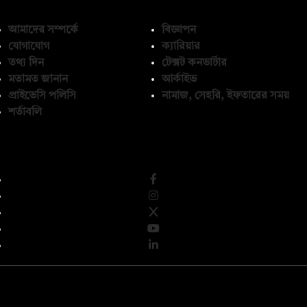
আমাদের সম্পর্কে
বিজ্ঞাপন
যোগাযোগ
ক্যারিয়ার
তথ্য দিন
টেক্সট কনভার্টার
মতামত জানান
আর্কাইভ
প্রাইভেসি পলিসি
নামাজ, সেহরি, ইফতারের সময়
শর্তাবলি
অনুসরণ করুন
© কপিরাইট 2026, দ্য ডেইলি ক্যাম্পাস লিমিটেড