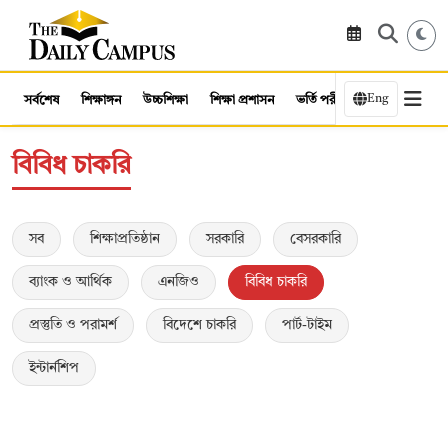
Eng
সর্বশেষ
শিক্ষাঙ্গন
উচ্চশিক্ষা
শিক্ষা প্রশাসন
ভর্তি পরীক্ষা
কর্মসংস্থান
বিবিধ চাকরি
সব
শিক্ষাপ্রতিষ্ঠান
সরকারি
বেসরকারি
ব্যাংক ও আর্থিক
এনজিও
বিবিধ চাকরি
প্রস্তুতি ও পরামর্শ
বিদেশে চাকরি
পার্ট-টাইম
ইন্টার্নশিপ