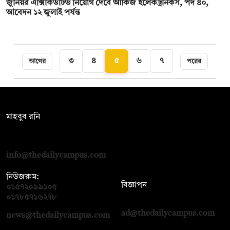
জুনিয়র এক্সিকিউটিভ নিয়োগ দেবে আকিজ ইলেকট্রনিকস, পদ ৪০,
আবেদন ১২ জুলাই পর্যন্ত
৩
৪
৫
৬
৭
আগের
পরের
সম্পাদক:
মাহবুব রনি
দ্য ডেইলি ক্যাম্পাস, দ্বিতীয় তলা, হাসান হোল্ডিংস, ৫২/১ নিউ ইস্কাটন
রোড, ঢাকা ১০০০
info@thedailycampus.com
নিউজরুম:
বিজ্ঞাপন
০১৫৭২০৯৯১০৫
,
০১৭১২১৩৬৫৯৩
০১৭৮৫৭১৬২৭৮
ad@thedailycampus.com
news@thedailycampus.com