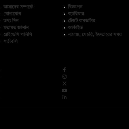
আমাদের সম্পর্কে
বিজ্ঞাপন
যোগাযোগ
ক্যারিয়ার
তথ্য দিন
টেক্সট কনভার্টার
মতামত জানান
আর্কাইভ
প্রাইভেসি পলিসি
নামাজ, সেহরি, ইফতারের সময়
শর্তাবলি
অনুসরণ করুন
© কপিরাইট 2026, দ্য ডেইলি ক্যাম্পাস লিমিটেড