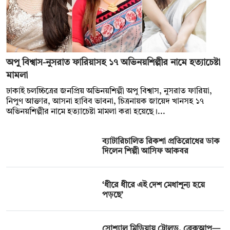
অপু বিশ্বাস-নুসরাত ফারিয়াসহ ১৭ অভিনয়শিল্পীর নামে হত্যাচেষ্টা
মামলা
ঢাকাই চলচ্চিত্রের জনপ্রিয় অভিনয়শিল্পী অপু বিশ্বাস, নুসরাত ফারিয়া,
নিপুণ আক্তার, আসনা হাবিব ভাবনা, চিত্রনায়ক জায়েদ খানসহ ১৭
অভিনয়শিল্পীর নামে হত্যাচেষ্টা মামলা করা হয়েছে।...
ব্যাটারিচালিত রিকশা প্রতিরোধের ডাক
দিলেন শিল্পী আসিফ আকবর
‘ধীরে ধীরে এই দেশ মেধাশূন্য হয়ে
পড়ছে’
সোশ্যাল মিডিয়ায় ট্রোলড, ব্রেকআপ—