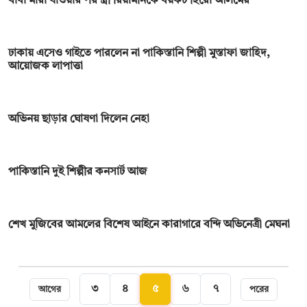
বাবা মারা যাওয়ার পর স্ত্রী রিয়ামনিকে বয়কট হিরো আলমের
ঢাকায় এসেও গাইতে পারলেন না পাকিস্তানি শিল্পী মুস্তাফা জা‌হিদ,
আয়োজক লাপাত্তা
অভিনয় ছাড়ার ঘোষণা দিলেন নেহা
পাকিস্তানি দুই শিল্পীর কনসার্ট আজ
শেখ মুজিবের আমলের বিশেষ আইনে কারাগারে বন্দি অভিনেত্রী মেঘনা
৩
৪
৫
৬
৭
আগের
পরের