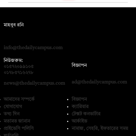
সম্পাদক:
মাহবুব রনি
দ্য ডেইলি ক্যাম্পাস, দ্বিতীয় তলা, হাসান হোল্ডিংস, ৫২/১ নিউ ইস্কাটন
রোড, ঢাকা ১০০০
info@thedailycampus.com
নিউজরুম:
বিজ্ঞাপন
০১৫৭২০৯৯১০৫
,
০১৭১২১৩৬৫৯৩
০১৭৮৫৭১৬২৭৮
ad@thedailycampus.com
news@thedailycampus.com
আমাদের সম্পর্কে
বিজ্ঞাপন
যোগাযোগ
ক্যারিয়ার
তথ্য দিন
টেক্সট কনভার্টার
মতামত জানান
আর্কাইভ
প্রাইভেসি পলিসি
নামাজ, সেহরি, ইফতারের সময়
শর্তাবলি