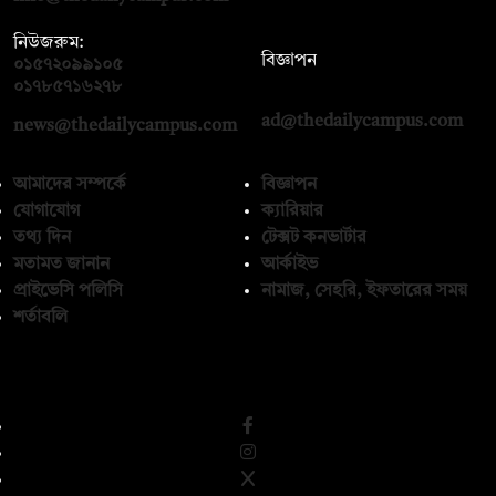
নিউজরুম:
বিজ্ঞাপন
০১৫৭২০৯৯১০৫
,
০১৭১২১৩৬৫৯৩
০১৭৮৫৭১৬২৭৮
ad@thedailycampus.com
news@thedailycampus.com
আমাদের সম্পর্কে
বিজ্ঞাপন
যোগাযোগ
ক্যারিয়ার
তথ্য দিন
টেক্সট কনভার্টার
মতামত জানান
আর্কাইভ
প্রাইভেসি পলিসি
নামাজ, সেহরি, ইফতারের সময়
শর্তাবলি
অনুসরণ করুন