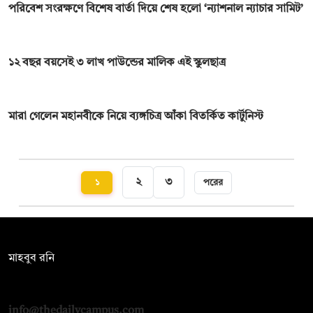
পরিবেশ সংরক্ষণে বিশেষ বার্তা দিয়ে শেষ হলো ‘ন্যাশনাল ন্যাচার সামিট’
১২ বছর বয়সেই ৩ লাখ পাউন্ডের মালিক এই স্কুলছাত্র
মারা গেলেন মহানবীকে নিয়ে ব্যঙ্গচিত্র আঁকা বিতর্কিত কার্টুনিস্ট
২
৩
১
পরের
সম্পাদক:
মাহবুব রনি
দ্য ডেইলি ক্যাম্পাস, দ্বিতীয় তলা, হাসান হোল্ডিংস, ৫২/১ নিউ ইস্কাটন
রোড, ঢাকা ১০০০
info@thedailycampus.com