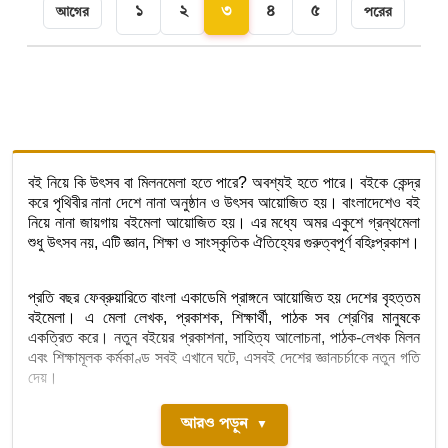
১
২
৩
৪
৫
আগের
পরের
বই নিয়ে কি উৎসব বা মিলনমেলা হতে পারে? অবশ্যই হতে পারে। বইকে কেন্দ্র
করে পৃথিবীর নানা দেশে নানা অনুষ্ঠান ও উৎসব আয়োজিত হয়। বাংলাদেশেও বই
নিয়ে নানা জায়গায় বইমেলা আয়োজিত হয়। এর মধ্যে অমর একুশে গ্রন্থমেলা
শুধু উৎসব নয়, এটি জ্ঞান, শিক্ষা ও সাংস্কৃতিক ঐতিহ্যের গুরুত্বপূর্ণ বহিঃপ্রকাশ।
প্রতি বছর ফেব্রুয়ারিতে বাংলা একাডেমি প্রাঙ্গনে আয়োজিত হয় দেশের বৃহত্তম
বইমেলা। এ মেলা লেখক, প্রকাশক, শিক্ষার্থী, পাঠক সব শ্রেণির মানুষকে
একত্রিত করে। নতুন বইয়ের প্রকাশনা, সাহিত্য আলোচনা, পাঠক-লেখক মিলন
এবং শিক্ষামূলক কর্মকাণ্ড সবই এখানে ঘটে, এসবই দেশের জ্ঞানচর্চাকে নতুন গতি
দেয়।
আরও পড়ুন
▼