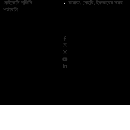
প্রাইভেসি পলিসি
নামাজ, সেহরি, ইফতারের সময়
শর্তাবলি
অনুসরণ করুন
© কপিরাইট 2026, দ্য ডেইলি ক্যাম্পাস লিমিটেড