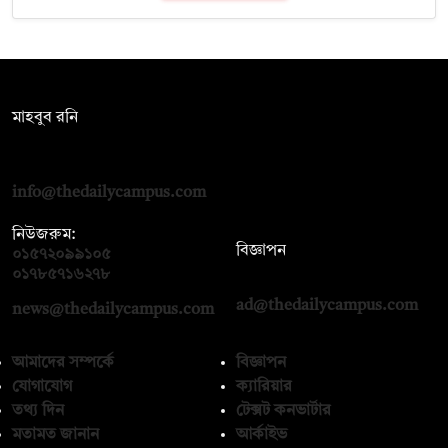
সম্পাদক:
মাহবুব রনি
দ্য ডেইলি ক্যাম্পাস, দ্বিতীয় তলা, হাসান হোল্ডিংস, ৫২/১ নিউ ইস্কাটন
রোড, ঢাকা ১০০০
info@thedailycampus.com
নিউজরুম:
বিজ্ঞাপন
০১৫৭২০৯৯১০৫
,
০১৭১২১৩৬৫৯৩
০১৭৮৫৭১৬২৭৮
ad@thedailycampus.com
news@thedailycampus.com
আমাদের সম্পর্কে
বিজ্ঞাপন
যোগাযোগ
ক্যারিয়ার
তথ্য দিন
টেক্সট কনভার্টার
মতামত জানান
আর্কাইভ