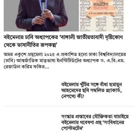
বইমেলায় ঢাবি অধ্যাপকের ‘বাঙ্গালী জাতীয়তাবাদী দৃষ্টিকোণ
থেকে ভাষানীতির রূপকল্প’
অমর একুশে গ্রন্থমেলা ২০২৫ এ প্রকাশিত হলো ঢাকা বিশ্ববিদ্যালয়ের
(ঢাবি) আন্তর্জাতিক মাতৃভাষা ইনস্টিটিউটের অধ্যাপক ড. এ.বি.এম.
রেজাউল করিম ফকির...
বইমেলায় খুঁটির সঙ্গে বাঁধা হুমায়ুন
আহমেদের ছবি সম্বলিত প্ল্যাকার্ড,
নেপথ্যে কী?
সংস্কার প্রস্তাবের যৌক্তিকতা যাচাইয়ে
বইমেলায় গবেষণা গ্রন্থ ‘সংবিধানের
পোস্টমর্টেম’