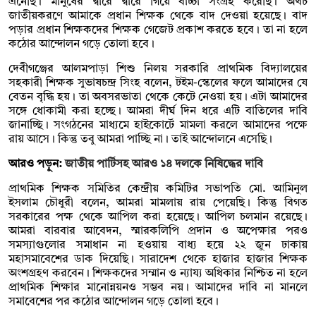
এনেছি। মানুষের দ্বারে দ্বারে গিয়ে বাচ্চা সংগ্রহ করেছি। অথচ
জাতীয়করণে আমাকে প্রধান শিক্ষক থেকে বাদ দেওয়া হয়েছে। বাদ
পড়ার প্রধান শিক্ষকদের শিক্ষক গেজেট প্রকাশ করতে হবে। তা না হলে
কঠোর আন্দোলন গড়ে তোলা হবে।
দেবীগঞ্জের আলমপাড়া শিশু নিলয় সরকারি প্রাথমিক বিদ্যালয়ের
সহকারী শিক্ষক সুভাষচন্দ্র সিংহ বলেন, টইম-স্কেলের ফলে আমাদের যে
বেতন বৃদ্ধি হয়। তা অবসরভাতা থেকে কেটে নেওয়া হয়। এটা আমাদের
সঙ্গে ধোকামী করা হচ্ছে। আমরা দীর্ঘ দিন ধরে এটি বাতিলের দাবি
জানাচ্ছি। সংগঠনের মাধ্যমে হাইকোর্টে মামলা করলে আমাদের পক্ষে
রায় আসে। কিন্তু তবু আমরা পাচ্ছি না। তাই আন্দোলনে এসেছি।
আরও পড়ুন:
জাতীয় পার্টিসহ আরও ১৪ দলকে নিষিদ্ধের দাবি
প্রাথমিক শিক্ষক সমিতির কেন্দ্রীয় কমিটির সভাপতি মো. আমিনুল
ইসলাম চৌধুরী বলেন, আমরা মামলায় রায় পেয়েছি। কিন্তু বিগত
সরকারের পক্ষ থেকে আপিল করা হয়েছে। আপিল চলমান রয়েছে।
আমরা বারবার আবেদন, স্মারকলিপি প্রদান ও অপেক্ষার পরও
সমস্যাগুলোর সমাধান না হওয়ায় বাধ্য হয়ে ২২ জুন ঢাকায়
মহাসমাবেশের ডাক দিয়েছি। সারাদেশ থেকে হাজার হাজার শিক্ষক
অংশগ্রহণ করবেন। শিক্ষকদের সম্মান ও ন্যায্য অধিকার নিশ্চিত না হলে
প্রাথমিক শিক্ষার মানোন্নয়নও সম্ভব নয়। আমাদের দাবি না মানলে
সমাবেশের পর কঠোর আন্দোলন গড়ে তোলা হবে।