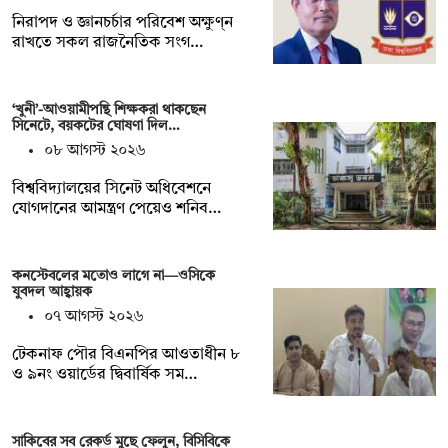
নিরাপদ ও জ্ঞানচর্চার পরিবেশ অক্ষুণ্ন
রাখতে সকল রাজনৈতিক সংগ…
‘খুনী’-আওয়ামীপন্থি শিক্ষকরা থাকছেন
সিনেটে, বয়কটের ঘোষণা দিল…
০৮ আগস্ট ২০২৬
বিশ্ববিদ্যালয়ের সিনেট অধিবেশনে
যোগদানের আমন্ত্রণ পেয়েও শনিব…
কনস্টেবলের মতোও লাগে না—ওসিকে
যুবদল আহ্বায়ক
০৭ আগস্ট ২০২৬
টেকনাফ পৌর বিএনপির আওতাধীন ৮
ও ৯নং ওয়ার্ডের দ্বিবার্ষিক সম…
সাকিবের সব রেকর্ড মুছে ফেলুন, বিসিবিকে