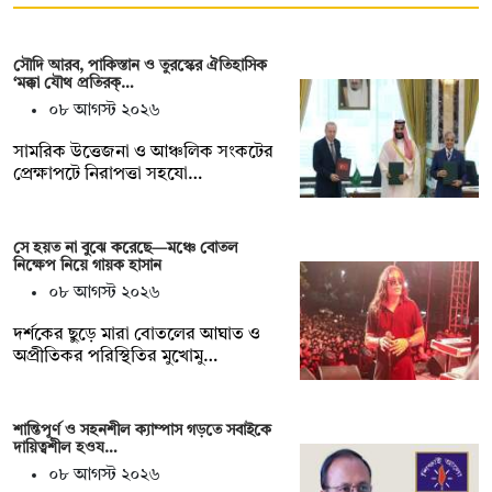
সৌদি আরব, পাকিস্তান ও তুরস্কের ঐতিহাসিক
‘মক্কা যৌথ প্রতিরক্…
০৮ আগস্ট ২০২৬
সামরিক উত্তেজনা ও আঞ্চলিক সংকটের
প্রেক্ষাপটে নিরাপত্তা সহযো…
সে হয়ত না ‍বুঝে করেছে—মঞ্চে বোতল
নিক্ষেপ নিয়ে গায়ক হাসান
০৮ আগস্ট ২০২৬
দর্শকের ছুড়ে মারা বোতলের আঘাত ও
অপ্রীতিকর পরিস্থিতির মুখোমু…
শান্তিপূর্ণ ও সহনশীল ক্যাম্পাস গড়তে সবাইকে
দায়িত্বশীল হওয…
০৮ আগস্ট ২০২৬