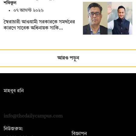
শফিকুল
০৭ আগস্ট ২০২৬
স্বৈরাচারী আওয়ামী সরকারকে সমর্থনের
কারণে সাবেক অধিনায়ক সাকি…
আরও পড়ুন
সম্পাদক:
মাহবুব রনি
দ্য ডেইলি ক্যাম্পাস, দ্বিতীয় তলা, হাসান হোল্ডিংস, ৫২/১ নিউ ইস্কাটন
রোড, ঢাকা ১০০০
info@thedailycampus.com
নিউজরুম:
বিজ্ঞাপন