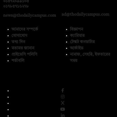
০১৫৭২০৯৯১০৫
,
০১৭১২১৩৬৫৯৩
০১৭৮৫৭১৬২৭৮
ad@thedailycampus.com
news@thedailycampus.com
আমাদের সম্পর্কে
বিজ্ঞাপন
যোগাযোগ
ক্যারিয়ার
তথ্য দিন
টেক্সট কনভার্টার
মতামত জানান
আর্কাইভ
প্রাইভেসি পলিসি
নামাজ, সেহরি, ইফতারের
শর্তাবলি
সময়
অনুসরণ করুন