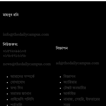
সম্পাদক:
মাহবুব রনি
দ্য ডেইলি ক্যাম্পাস, দ্বিতীয় তলা, হাসান হোল্ডিংস, ৫২/১ নিউ ইস্কাটন
রোড, ঢাকা ১০০০
info@thedailycampus.com
নিউজরুম:
বিজ্ঞাপন
০১৫৭২০৯৯১০৫
,
০১৭১২১৩৬৫৯৩
০১৭৮৫৭১৬২৭৮
ad@thedailycampus.com
news@thedailycampus.com
আমাদের সম্পর্কে
বিজ্ঞাপন
যোগাযোগ
ক্যারিয়ার
তথ্য দিন
টেক্সট কনভার্টার
মতামত জানান
আর্কাইভ
প্রাইভেসি পলিসি
নামাজ, সেহরি, ইফতারের
শর্তাবলি
সময়