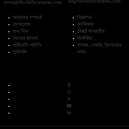
ad@thedailycampus.com
news@thedailycampus.com
আমাদের সম্পর্কে
বিজ্ঞাপন
যোগাযোগ
ক্যারিয়ার
তথ্য দিন
টেক্সট কনভার্টার
মতামত জানান
আর্কাইভ
প্রাইভেসি পলিসি
নামাজ, সেহরি, ইফতারের
শর্তাবলি
সময়
অনুসরণ করুন