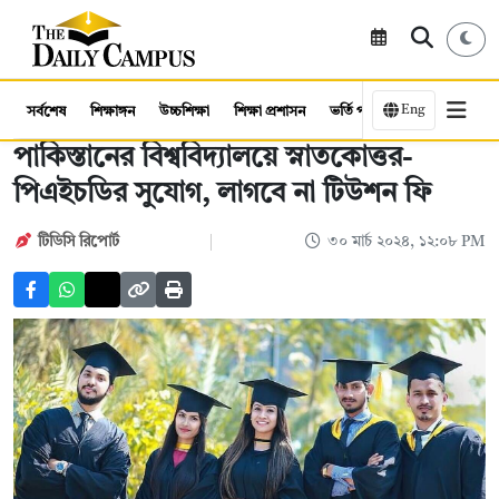
Eng
সর্বশেষ
শিক্ষাঙ্গন
উচ্চশিক্ষা
শিক্ষা প্রশাসন
ভর্তি পরীক্ষা
কর্মসংস্থান
পাকিস্তানের বিশ্ববিদ্যালয়ে স্নাতকোত্তর-
পিএইচডির সুযোগ, লাগবে না টিউশন ফি
টিডিসি রিপোর্ট
৩০ মার্চ ২০২৪, ১২:০৮ PM