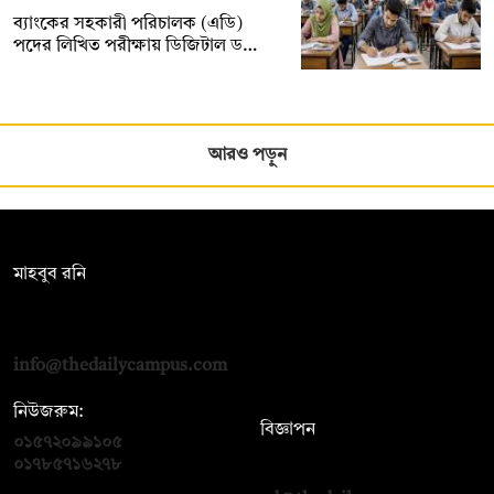
ব্যাংকের সহকারী পরিচালক (এডি)
পদের লিখিত পরীক্ষায় ডিজিটাল ড…
আরও পড়ুন
সম্পাদক:
মাহবুব রনি
দ্য ডেইলি ক্যাম্পাস, দ্বিতীয় তলা, হাসান হোল্ডিংস, ৫২/১ নিউ ইস্কাটন
রোড, ঢাকা ১০০০
info@thedailycampus.com
নিউজরুম:
বিজ্ঞাপন
০১৫৭২০৯৯১০৫
,
০১৭১২১৩৬৫৯৩
০১৭৮৫৭১৬২৭৮