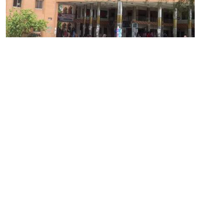
১০ মে ২০২৬
বরিশাল বিশ্ববিদ্যালয়ের উপাচার্যকে অবাঞ্চিত ঘোষনা
সম্পাদক:
মাহবুব রনি
দ্য ডেইলি ক্যাম্পাস, দ্বিতীয় তলা, হাসান হোল্ডিংস, ৫২/১ নিউ ইস্কাটন
রোড, ঢাকা ১০০০
info@thedailycampus.com
নিউজরুম:
বিজ্ঞাপন
০১৫৭২০৯৯১০৫
,
০১৭১২১৩৬৫৯৩
০১৭৮৫৭১৬২৭৮