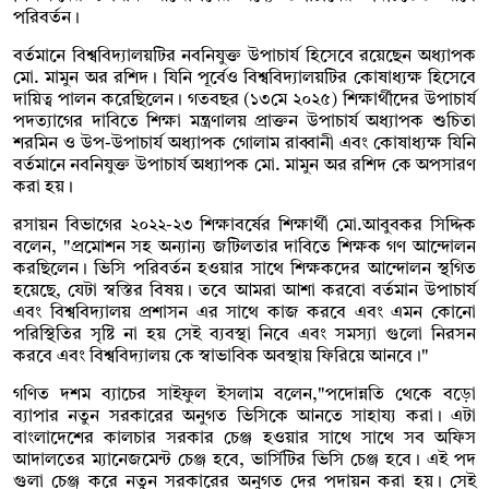
পরিবর্তন।
বর্তমানে বিশ্ববিদ্যালয়টির নবনিযুক্ত উপাচার্য হিসেবে রয়েছেন অধ্যাপক
মো. মামুন অর রশিদ। যিনি পূর্বেও বিশ্ববিদ্যালয়টির কোষাধ্যক্ষ হিসেবে
দায়িত্ব পালন করেছিলেন। গতবছর (১৩মে ২০২৫) শিক্ষার্থীদের উপাচার্য
পদত্যাগের দাবিতে শিক্ষা মন্ত্রণালয় প্রাক্তন উপাচার্য অধ্যাপক শুচিতা
শরমিন ও উপ-উপাচার্য অধ্যাপক গোলাম রাব্বানী এবং কোষাধ্যক্ষ যিনি
বর্তমানে নবনিযুক্ত উপাচার্য অধ্যাপক মো. মামুন অর রশিদ কে অপসারণ
করা হয়।
রসায়ন বিভাগের ২০২২-২৩ শিক্ষাবর্ষের শিক্ষার্থী মো.আবুবকর সিদ্দিক
বলেন, "প্রমোশন সহ অন্যান্য জটিলতার দাবিতে শিক্ষক গণ আন্দোলন
করছিলেন। ভিসি পরিবর্তন হওয়ার সাথে শিক্ষকদের আন্দোলন স্থগিত
হয়েছে, যেটা স্বস্তির বিষয়। তবে আমরা আশা করবো বর্তমান উপাচার্য
এবং বিশ্ববিদ্যালয় প্রশাসন এর সাথে কাজ করবে এবং এমন কোনো
পরিস্থিতির সৃষ্টি না হয় সেই ব্যবস্থা নিবে এবং সমস্যা গুলো নিরসন
করবে এবং বিশ্ববিদ্যালয় কে স্বাভাবিক অবস্থায় ফিরিয়ে আনবে।"
গণিত দশম ব্যাচের সাইফুল ইসলাম বলেন,"পদোন্নতি থেকে বড়ো
ব্যাপার নতুন সরকারের অনুগত ভিসিকে আনতে সাহায্য করা। এটা
বাংলাদেশের কালচার সরকার চেঞ্জ হওয়ার সাথে সাথে সব অফিস
আদালতের ম্যানেজমেন্ট চেঞ্জ হবে, ভার্সিটির ভিসি চেঞ্জ হবে। এই পদ
গুলা চেঞ্জ করে নতুন সরকারের অনুগত দের পদায়ন করা হয়। সেই