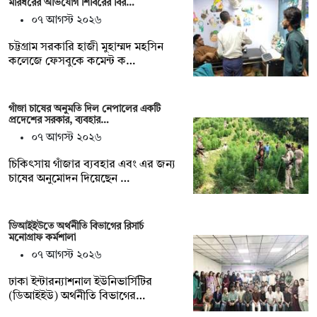
মারধরের অভিযোগ শিবিরের বির…
০৭ আগস্ট ২০২৬
চট্টগ্রাম সরকারি হাজী মুহাম্মদ মহসিন
কলেজে ফেসবুকে কমেন্ট ক…
গাঁজা চাষের অনুমতি দিল নেপালের একটি
প্রদেশের সরকার, ব্যবহার…
০৭ আগস্ট ২০২৬
চিকিৎসায় গাঁজার ব্যবহার এবং এর জন্য
চাষের অনুমোদন দিয়েছেন …
ডিআইইউতে অর্থনীতি বিভাগের রিসার্চ
মনোগ্রাফ কর্মশালা
০৭ আগস্ট ২০২৬
ঢাকা ইন্টারন্যাশনাল ইউনিভার্সিটির
(ডিআইইউ) অর্থনীতি বিভাগের…