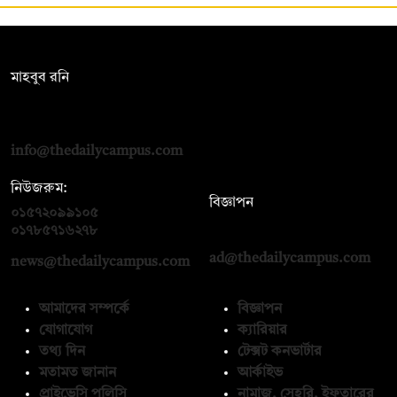
সম্পাদক:
মাহবুব রনি
দ্য ডেইলি ক্যাম্পাস, দ্বিতীয় তলা, হাসান হোল্ডিংস, ৫২/১ নিউ ইস্কাটন
রোড, ঢাকা ১০০০
info@thedailycampus.com
নিউজরুম:
বিজ্ঞাপন
০১৫৭২০৯৯১০৫
,
০১৭১২১৩৬৫৯৩
০১৭৮৫৭১৬২৭৮
ad@thedailycampus.com
news@thedailycampus.com
আমাদের সম্পর্কে
বিজ্ঞাপন
যোগাযোগ
ক্যারিয়ার
তথ্য দিন
টেক্সট কনভার্টার
মতামত জানান
আর্কাইভ
প্রাইভেসি পলিসি
নামাজ, সেহরি, ইফতারের