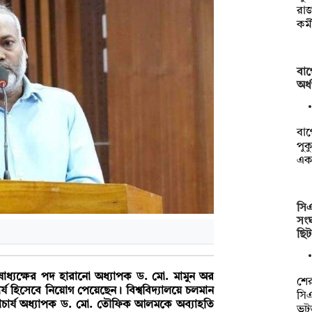
রা
কর্
বাগ
অর্
বাগ
পুক
এক
সি
সংঘ
ছি
ষাধ্যক্ষের পদ হারানো অধ্যাপক ড. মো. মামুন অর
শে
র্য হিসেবে নিয়োগ পেয়েছেন। বিশ্ববিদ্যালয়ে চলমান
সি
 উপাচার্য অধ্যাপক ড. মো. তৌফিক আলমকে অব্যাহতি
ভট