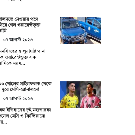
ালদতে নেওয়ার পথে
িয়ে গেল ওয়ারেন্টভুক্ত
ামি
০৭ আগস্ট ২০২৬
নসিংহের হালুয়াঘাট থানা
ে ওয়ারেন্টভুক্ত এক
ামিকে ময়ম…
০০ গোলের মাইলফলক থেকে
 দূরে মেসি-রোনালদো
০৭ আগস্ট ২০২৬
বল ইতিহাসের দুই মহাতারকা
নেল মেসি ও ক্রিস্টিয়ানো
না…