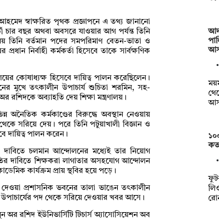
 আহমেদ স্বাক্ষরিত পৃথক প্রজ্ঞাপনে এ তথ্য জানানো
আদ
্তী চার বছর অথবা অবসরে যাওয়ার আগ পর্যন্ত তিনি
পাল
 সময় তিনি বর্তমান পদের সমপরিমাণ বেতন-ভাতা ও
আস
 প্রধান নির্বাহী কর্মকর্তা হিসেবে তাকে সার্বক্ষণিক
লয়ের কোষাধ্যক্ষ হিসেবে দায়িত্ব পালন করেছিলেন।
ময়ম
নের মুখে তৎকালীন উপাচার্য শুচিতা শরমিন, সহ-
থেক
অর রশিদকে অব্যাহতি দেয় শিক্ষা মন্ত্রণালয়।
আস
্ন অনৈতিক কর্মকাণ্ডের বিরুদ্ধে অবস্থান নেওয়ায়
দ থেকে সরিয়ে দেয়। পরে তিনি পটুয়াখালী বিজ্ঞান ও
সেবে দায়িত্ব পালন করেন।
১০
কত
নতির দাবিতে চলমান আন্দোলনের মধ্যেই তার নিয়োগ
তির দাবিতে শিক্ষকরা লাগাতার অসহযোগ আন্দোলন
কাডেমিক কার্যক্রম প্রায় স্থবির হয়ে পড়ে।
ফুট
দেওয়া প্রশাসনিক ভবনের তালা ভাঙেন তৎকালীন
লিও
উপাচার্যের পদ থেকে সরিয়ে দেওয়ার খবর আসে।
রো
মামুন অর রশিদ ইউনিভার্সিটি টিচার্স অ্যাসোসিয়েশন অব