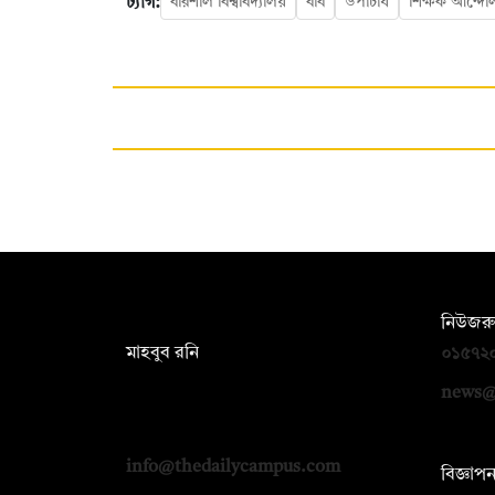
ট্যাগ:
বরিশাল বিশ্ববিদ্যালয়
ববি
উপাচার্য
শিক্ষক আন্দো
সম্পাদক:
নিউজরু
মাহবুব রনি
০১৫৭২
দ্য ডেইলি ক্যাম্পাস, দ্বিতীয় তলা, হাসান
news@
হোল্ডিংস, ৫২/১ নিউ ইস্কাটন রোড, ঢাকা
১০০০
info@thedailycampus.com
বিজ্ঞাপ