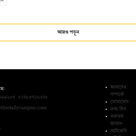
লন
আরও পড়ুন
আমাদের
ম:
সম্পর্কে
০৯৯১০৫
,
০১৭৮৫৭১৬২৭৮
যোগাযোগ
thedailycampus.com
তথ্য দিন
মতামত
জানান
ন
প্রাইভেসি