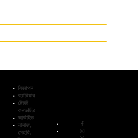
বিজ্ঞাপন
ক্যারিয়ার
টেক্সট
অনুসরণ করুন
কনভার্টার
আর্কাইভ
নামাজ,
সেহরি,