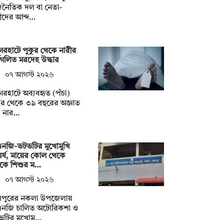
জনৈতিক দল বা নেতা-
মীদের আন্দ…
েরহাটে পুকুর থেকে নারীর
ধগলিত মরদেহ উদ্ধার
০৭ আগস্ট ২০২৬
েরহাটে অব্যবহৃত (পঁচা)
ুর থেকে ৩৯ বছরের অজ্ঞাত
 নার…
এনজি-ভটভটির মুখোমুখি
র্ষ, মায়ের কোল থেকে
টকে শিশুর ম…
০৭ আগস্ট ২০২৬
রপুরের নকলা উপজেলায়
এনজি চালিত অটোরিকশা ও
ভটির মুখোমু…