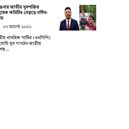
ুনায় জাতীয় যুবশক্তির
বায়ক কমিটির নেতৃত্বে নাঈম-
লয়
০৭ আগস্ট ২০২৬
ীয় নাগরিক পার্টির (এনসিপি)
যোগী যুব সংগঠন জাতীয়
বশক্…