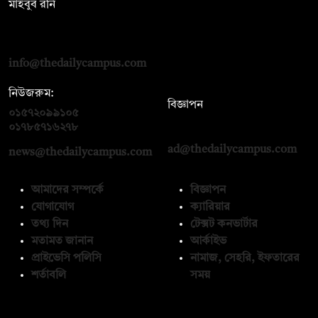
মাহবুব রনি
দ্য ডেইলি ক্যাম্পাস, দ্বিতীয় তলা, হাসান হোল্ডিংস, ৫২/১ নিউ ইস্কাটন
রোড, ঢাকা ১০০০
info@thedailycampus.com
নিউজরুম:
বিজ্ঞাপন
০১৫৭২০৯৯১০৫
,
০১৭১২১৩৬৫৯৩
০১৭৮৫৭১৬২৭৮
ad@thedailycampus.com
news@thedailycampus.com
আমাদের সম্পর্কে
বিজ্ঞাপন
যোগাযোগ
ক্যারিয়ার
তথ্য দিন
টেক্সট কনভার্টার
মতামত জানান
আর্কাইভ
প্রাইভেসি পলিসি
নামাজ, সেহরি, ইফতারের
শর্তাবলি
সময়