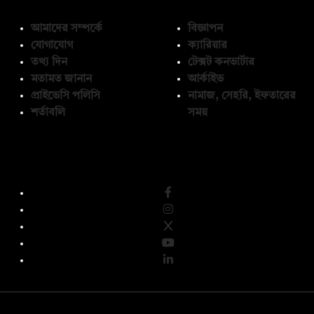
আমাদের সম্পর্কে
বিজ্ঞাপন
যোগাযোগ
ক্যারিয়ার
তথ্য দিন
টেক্সট কনভার্টার
মতামত জানান
আর্কাইভ
প্রাইভেসি পলিসি
নামাজ, সেহরি, ইফতারের
শর্তাবলি
সময়
অনুসরণ করুন
© কপিরাইট 2026, দ্য ডেইলি ক্যাম্পাস লিমিটেড