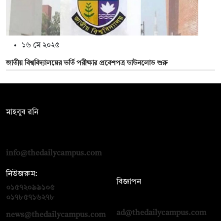
১৬ মে ২০২৫
জাতীয় বিশ্ববিদ্যালয়ের ভর্তি পরীক্ষার প্রবেশপত্র ডাউনলোড শুরু
সম্পাদক:
মাহবুব রনি
দ্য ডেইলি ক্যাম্পাস, দ্বিতীয় তলা, হাসান হোল্ডিংস, ৫২/১ নিউ ইস্কাটন
রোড, ঢাকা ১০০০
info@thedailycampus.com
নিউজরুম:
বিজ্ঞাপন
০১৫৭২০৯৯১০৫
,
০১৭১২১৩৬৫৯৩
০১৭৮৫৭১৬২৭৮
ad@thedailycampus.com
news@thedailycampus.com