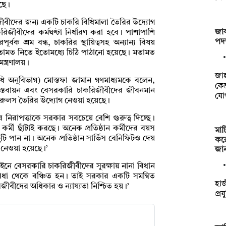
েছে।
িজীবীদের জন্য একটি চাকরি বিধিমালা তৈরির উদ্যোগ
জাক
ীবীদের কর্মঘণ্টা নির্ধারণ করা হবে। পাশাপাশি
পদত
র্বক শ্রম বন্ধ, চাকরির স্থায়িত্বসহ অন্যান্য বিষয়
ার মতামত নিতে ইতোমধ্যে চিঠি পাঠানো হয়েছে। মতামত
ন্ত্রণালয়।
‎জা
িধি অনুবিভাগ) মোস্তফা জামান গণমাধ্যমকে বলেন,
কেন
ি বাস্তবায়ন এবং বেসরকারি চাকরিজীবীদের জীবনমান
যো
িস রুলস তৈরির উদ্যোগ নেওয়া হয়েছে।
নিরাপত্তাকে সরকার সবচেয়ে বেশি গুরুত্ব দিচ্ছে।
ো কর্মী ছাঁটাই করছে। অনেক প্রতিষ্ঠান কর্মীদের বয়স
মাট
ুটি পান না। অনেক প্রতিষ্ঠান সার্ভিস বেনিফিটও দেয়
কর
 নেওয়া হয়েছে।’
জা
ইনে বেসরকারি চাকরিজীবীদের সুরক্ষায় নানা বিধান
 সুবিধা থেকে বঞ্চিত হন। তাই সরকার একটি সমন্বিত
হাজ
িজীবীদের অধিকার ও ন্যায্যতা নিশ্চিত হয়।’
প্র