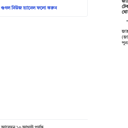
জাব
টেক
গুগল নিউজ চ্যানেল ফলো করুন
ঘো
‎‎জ
(জা
পু
আবেদন ১০ আগস্ট পর্যন্ত