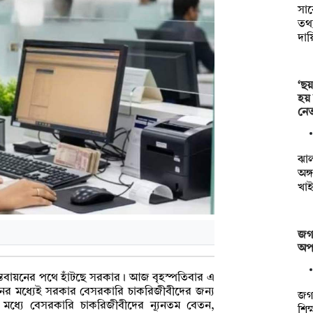
সা
তথ্য
দায়
‘ছয়
হয়
নেত
ঝা
অঙ্
খাই
জগন
অপস
স্তবায়নের পথে হাঁটছে সরকার। আজ বৃহস্পতিবার এ
ায়নের মধ্যেই সরকার বেসরকারি চাকরিজীবীদের জন্য
জগন
মধ্যে বেসরকারি চাকরিজীবীদের ন্যূনতম বেতন,
শিক