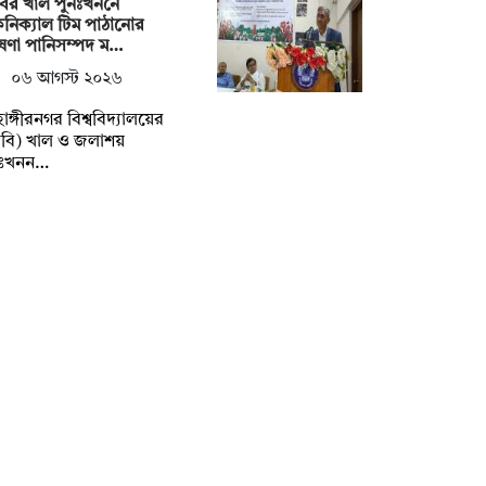
ির খাল পুনঃখননে
নিক্যাল টিম পাঠানোর
ষণা পানিসম্পদ ম…
০৬ আগস্ট ২০২৬
াহাঙ্গীরনগর বিশ্ববিদ্যালয়ের
বি) খাল ও জলাশয়
নঃখনন…