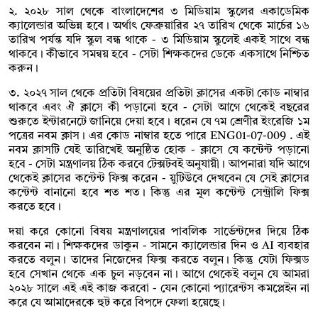
২. ২০২৮ সাল থেকে বাংলাদেশের ৩ মিডিয়াম স্কুলের একাডেমিক
ক্যালেন্ডার অভিন্ন হবে। অর্থাৎ ফেব্রুয়ারির ২৭ তারিখ থেকে মার্চের ১৬
তারিখ পর্যন্ত যদি স্কুল বন্ধ থাকে - ৩ মিডিয়াম স্কুলেই একই সাথে বন্ধ
থাকবে। কীভাবে সমন্বয় হবে - সেটা শিক্ষকদের ডেকে একসাথে নিশ্চিত
করুন।
৩. ২০২৭ সাল থেকে প্রতিটা বিষয়ের প্রতিটা ক্লাসের একটা কোড নাম্বার
থাকবে এবং ঐ ক্লাসে কী পড়ানো হবে - সেটা আগে থেকেই বছরের
শুরুতে ইন্টারনেটে জানিয়ে দেয়া হবে। ধরেন যে ৭ম শ্রেণীর ইংরেজি ১ম
পত্রের নবম ক্লাস। এর কোড নাম্বার হতে পারে ENG01-07-009 . এই
নবম ক্লাসটি যেই তারিখেই অনুষ্ঠিত হোক - ক্লাসে যে কন্টেন্ট পড়ানো
হবে - সেটা মন্ত্রণালয় ঠিক করবে টেক্সটবই অনুযায়ী। আপনারা যদি আগে
থেকেই ক্লাসের কন্টেন্ট ফিক্স করেন - য়ুটিউবে দেখবেন যে সেই ক্লাসের
কন্টেন্ট বানানো হবে শত শত। কিন্তু এর মূল কন্টেন্ট সেন্ট্রালি ফিক্স
করতে হবে।
দয়া করে কোনো বিষয় মন্ত্রণালয়ের পাবলিক সার্ভেন্টদের দিয়ে ঠিক
করবেন না। শিক্ষকদের ডাকুন - সামনে ক্যালেন্ডার দিন ও AI ব্যবহার
করতে বলুন। তাদের নিজেদের ফিক্স করতে বলুন। কিন্তু যেটা ফিক্সড
হবে সেখান থেকে এক চুল নড়বেন না। আগে থেকেই বলুন যে আমরা
২০২৮ সালে এই এই কাজ করবো - যেন কোনো প্যারেন্টস কমপ্লেইন না
করে যে আমাদেরকে হুট করে বিপদে ফেলা হয়েছে।