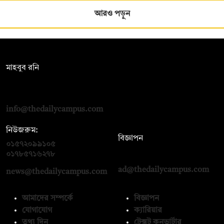
আরও পড়ুন
সম্পাদক:
মাহবুব রনি
দ্য ডেইলি ক্যাম্পাস, দ্বিতীয় তলা, হাসান হোল্ডিংস, ৫২/১ নিউ ইস্কাটন
রোড, ঢাকা ১০০০
info@thedailycampus.com
নিউজরুম:
বিজ্ঞাপন
০১৫৭২০৯৯১০৫
,
০১৭১২১৩৬৫৯৩
০১৭৮৫৭১৬২৭৮
ad@thedailycampus.com
news@thedailycampus.com
আমাদের সম্পর্কে
বিজ্ঞাপন
যোগাযোগ
ক্যারিয়ার
তথ্য দিন
টেক্সট কনভার্টার