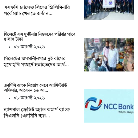
এএফসি চ্যালেঞ্জ লিগের প্রিলিমিনারি
পর্বে ম্যাচ খেলতে জর্ডান…
সিলেটে বাস দুর্ঘটনায় নিহতদের পরিবার পাবে
৫ লাখ টাকা
০৮ আগস্ট ২০২৬
সিলেটের ওসমানীনগরে দুই বাসের
মুখোমুখি সংঘর্ষে হতাহতদের আর্থ…
এনসিসি ব্যাংক নিয়োগ দেবে অ্যাসিস্ট্যান্ট
অফিসার, আবেদন ১৬ আ…
০৮ আগস্ট ২০২৬
ন্যাশনাল ক্রেডিট অ্যান্ড কমার্স ব্যাংক
পিএলসি (এনসিসি ব্যাং…