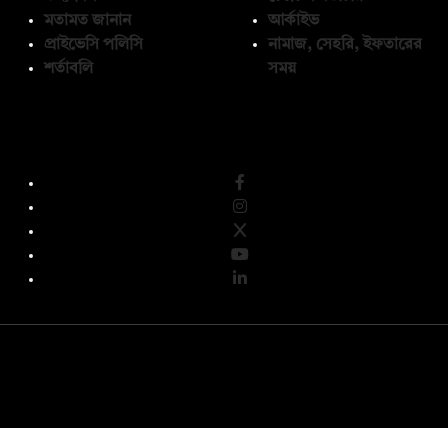
মতামত জানান
আর্কাইভ
প্রাইভেসি পলিসি
নামাজ, সেহরি, ইফতারের
শর্তাবলি
সময়
অনুসরণ করুন
© কপিরাইট 2026, দ্য ডেইলি ক্যাম্পাস লিমিটেড