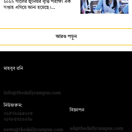
২০২৬ সালের জুনিয়র বৃত্তি পরীক্ষা এক
সপ্তাহ এগিয়ে আনা হয়েছে।…
আরও পড়ুন
সম্পাদক:
মাহবুব রনি
দ্য ডেইলি ক্যাম্পাস, দ্বিতীয় তলা, হাসান হোল্ডিংস, ৫২/১ নিউ ইস্কাটন
রোড, ঢাকা ১০০০
info@thedailycampus.com
নিউজরুম:
বিজ্ঞাপন
০১৫৭২০৯৯১০৫
,
০১৭১২১৩৬৫৯৩
০১৭৮৫৭১৬২৭৮
ad@thedailycampus.com
news@thedailycampus.com