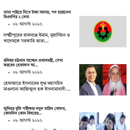
ভাতা পাইয়ে দিতে টাকা আদায়, পদ হারালেন
বিএনপির ২ নেতা
০৮ আগস্ট ২০২৬
লক্ষ্মীপুরের রামগঞ্জে ইমাম, মুয়াজ্জিন ও
খাদেমকে সরকারি ভাতা…
রবিবার চট্টগ্রাম যাচ্ছেন প্রধানমন্ত্রী, দেখা
করবেন হেফাজত আ…
০৮ আগস্ট ২০২৬
হেফাজতে ইসলামের যুগ্ম মহাসচিব
মাওলানা আজিজুল হক ইসলামাবাদী …
জুনিয়র বৃৃত্তি পরীক্ষার নতুন তারিখ ঘোষণা,
কোনদিন কোন বিষয়ের…
০৮ আগস্ট ২০২৬