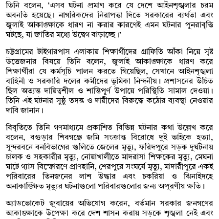
তিনি বলেন, ‘এসব ঘটনা প্রমাণ করে যে দেশে আইনশৃঙ্খলার চরম
অবনতি হয়েছে। নাগরিকদের নিরাপত্তা দিতে সরকারের ব্যর্থতা এবং
জুলাই আকাঙ্ক্ষাকে ধারণ না করার কারণেই এমন ঘটনার পুনরাবৃত্তি
ঘটছে, যা জাতির মধ্যে উদ্বেগ বাড়াচ্ছে।’
চট্টগ্রামের টাইগারপাস এলাকায় শিক্ষার্থীদের গ্রাফিতি আঁকা নিয়ে সৃষ্ট
উত্তেজনার বিষয়ে তিনি বলেন, জুলাই আকাঙ্ক্ষাকে ধারণ করে
শিক্ষার্থীরা যে কর্মসূচি পালন করতে গিয়েছিল, সেখানে আইনশৃঙ্খলা
বাহিনী ও সরকারি দলের কর্মীদের ভূমিকা নিন্দনীয়। প্রশাসনের উচিত
ছিল অত্যন্ত দায়িত্বশীল ও শান্তিপূর্ণ উপায়ে পরিস্থিতি সামাল দেওয়া।
তিনি এই ঘটনার সুষ্ঠু তদন্ত ও দায়ীদের বিরুদ্ধে কঠোর ব্যবস্থা নেওয়ার
দাবি জানান।
বিবৃতিতে তিনি গণমাধ্যমে প্রকাশিত বিভিন্ন ঘটনার কথা উল্লেখ করে
বলেন, বগুড়ার শিবগঞ্জে জমি সংক্রান্ত বিরোধে দুই ভাইকে হত্যা,
সুন্দরবনে বনবিভাগের গুলিতে জেলের মৃত্যু, ফরিদপুরে সড়ক দুর্ঘটনায়
চালক ও সহকারীর মৃত্যু, নোয়াখালীতে মাদরাসা শিক্ষকের মৃত্যু, মেঘনা
ঘাটে গ্যাস বিস্ফোরণে প্রাণহানি, শেরপুরে সংঘর্ষে মৃত্যু, মাদারীপুরে একই
পরিবারের তিনজনের লাশ উদ্ধার এবং চকরিয়া ও ঝিনাইদহে
অনাকাঙ্ক্ষিত মৃত্যুর ঘটনাগুলো পরিবারগুলোর জন্য অপূরণীয় ক্ষতি।
অ্যাডভোকেট জুবায়ের অভিযোগ করেন, বর্তমান সরকার জনগণের
আকাঙ্ক্ষাকে উপেক্ষা করে দেশ শাসন করায় সড়কে শৃঙ্খলা নেই এবং