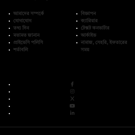
আমাদের সম্পর্কে
বিজ্ঞাপন
যোগাযোগ
ক্যারিয়ার
তথ্য দিন
টেক্সট কনভার্টার
মতামত জানান
আর্কাইভ
প্রাইভেসি পলিসি
নামাজ, সেহরি, ইফতারের
শর্তাবলি
সময়
অনুসরণ করুন