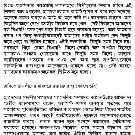
বিগত ফ্যাসিবাদী আওয়ামী শাসনামলে নিপীড়নের শিকার ঢাবির এই
শিক্ষক আরও বলেন, ছাত্রদল চলমান কমিটি স্থবির বা ব্যর্থ হয়ে পড়েছে;
অনেকে মন্তব্য করলেও আমি তা মনে করি না। আপনারা জানেন, মাত্র
কিছুদিন আগে দেশে জাতীয় নির্বাচন হয়ে গেল। সেই নির্বাচনে আমাদের
দল বিএনপি জনগণের রায়ে বিজয়ী হয়ে ক্ষমতায় বসেছে। আর ক্ষমতায়
বসার পর কিন্তু স্বাভাবিকভাবেই আমাদের দলীয় কর্মকান্ড বেশ কিছুটা
কমে গেছে বা স্থিমিত হয়েছে। এটাই স্বাভাবিক। কিছুটা সময় নিতে হয়।
সরকারে গিয়ে যেমন বিএনপি নিচ্ছে-তেমনি অঙ্গ সংগঠন হিসেবে
ছাত্রদলও সংগঠন গোছানোর আগে কিছুটা সময় নিচ্ছে। তাছাড়া
ফ্যাসিবাদের পতনের পর এখন তো আর ছাত্র সংগঠনগুলোকে
সার্বক্ষণিক রাজপথের আন্দোলনে থাকতে হচ্ছে না। সেই কারণে
ছাত্রদলের কার্যক্রমও অনেকটা স্তিমিত মনে হচ্ছে।
ঢাবিতে ছাত্রলীগের মারধরে রক্তাক্ত রাজু (ফাইল ছবি)
ছাত্রদলের কেন্দ্রীয় সংসদের সাংগঠনিক সম্পাদক আমানউল্লাহ আমান দ্য
ডেইলি ক্যাম্পাসকে বলেন, ফ্যাসিস্ট শাসন ব্যবস্থার পতনের পরে
সামাজিক সুবিচারভিত্তিক স্বনির্ভর বাংলাদেশ গড়তে শিক্ষার্থীদের সামষ্টিক
আকাঙ্ক্ষাকে ধারণ করেই জাতীয়তাবাদী ছাত্রদল ক্যাম্পাসগুলোতে
রাজনীতি করছে। নানান কারণ ছাত্র সংসদে আমাদের নেতিবাচক
ফলাফল হয়েছে। কারণগুলো বিশ্লেষণ করে সামনে কীভাবে ছাত্র
সংসদগুলোতে ছাত্রদল তার অতীত ঐতিহ্য ফিরিয়ে আনবে আমরা