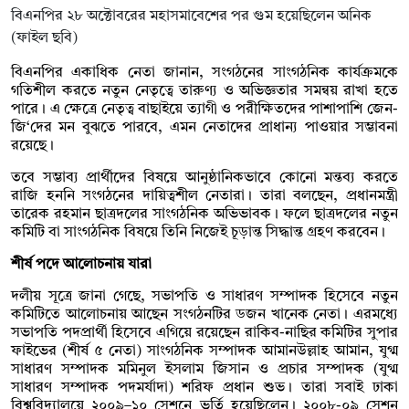
বিএনপির ২৮ অক্টোবরের মহাসমাবেশের পর গুম হয়েছিলেন অনিক
(ফাইল ছবি)
বিএনপির একাধিক নেতা জানান, সংগঠনের সাংগঠনিক কার্যক্রমকে
গতিশীল করতে নতুন নেতৃত্বে তারুণ্য ও অভিজ্ঞতার সমন্বয় রাখা হতে
পারে। এ ক্ষেত্রে নেতৃত্ব বাছাইয়ে ত্যাগী ও পরীক্ষিতদের পাশাপাশি জেন-
জি‘দের মন বুঝতে পারবে, এমন নেতাদের প্রাধান্য পাওয়ার সম্ভাবনা
রয়েছে।
তবে সম্ভাব্য প্রার্থীদের বিষয়ে আনুষ্ঠানিকভাবে কোনো মন্তব্য করতে
রাজি হননি সংগঠনের দায়িত্বশীল নেতারা। তারা বলছেন, প্রধানমন্ত্রী
তারেক রহমান ছাত্রদলের সাংগঠনিক অভিভাবক। ফলে ছাত্রদলের নতুন
কমিটি বা সাংগঠনিক বিষয়ে তিনি নিজেই চূড়ান্ত সিদ্ধান্ত গ্রহণ করবেন।
শীর্ষ পদে আলোচনায় যারা
দলীয় সূত্রে জানা গেছে, সভাপতি ও সাধারণ সম্পাদক হিসেবে নতুন
কমিটিতে আলোচনায় আছেন সংগঠনটির ডজন খানেক নেতা। এরমধ্যে
সভাপতি পদপ্রার্থী হিসেবে এগিয়ে রয়েছেন রাকিব-নাছির কমিটির সুপার
ফাইভের (শীর্ষ ৫ নেতা) সাংগঠনিক সম্পাদক আমানউল্লাহ আমান, যুগ্ম
সাধারণ সম্পাদক মমিনুল ইসলাম জিসান ও প্রচার সম্পাদক (যুগ্ম
সাধারণ সম্পাদক পদমর্যাদা) শরিফ প্রধান শুভ। তারা সবাই ঢাকা
বিশ্ববিদ্যালয়ে ২০০৯–১০ সেশনে ভর্তি হয়েছিলেন। ২০০৮-০৯ সেশন