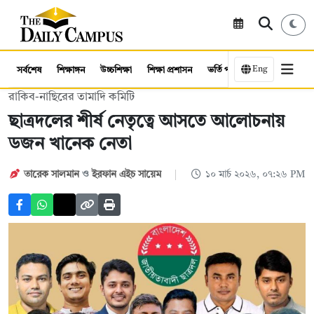
Eng
সর্বশেষ
শিক্ষাঙ্গন
উচ্চশিক্ষা
শিক্ষা প্রশাসন
ভর্তি পরীক্ষা
কর্মসংস্থান
রাকিব-নাছিরের তামাদি কমিটি
ছাত্রদলের শীর্ষ নেতৃত্বে আসতে আলোচনায়
ডজন খানেক নেতা
তারেক সালমান
ও
ইরফান এইচ সায়েম
১০ মার্চ ২০২৬, ০৭:২৬ PM