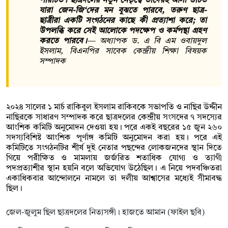
পরিচিত। ছাত্রদলের নতুন নেতৃত্বে তাদেরই আসা উচিত
যারা জেন-জি‘দের মন বুঝতে পারবে, তরুণ ছাত্র-
ছাত্রীরা একটি সংগঠনের কাছে কী প্রত্যাশা করে; তা
উপলব্ধি করে সেই আলোকে পদক্ষেপ ও কর্মপন্থা গ্রহণ
করতে পারবে।
— অধ্যাপক ড. এ বি এম ওবায়দুল
ইসলাম, বিএনপির সাবেক কেন্দ্রীয় শিক্ষা বিষয়ক
সম্পাদক
২০২৪ সালের ১ মার্চ রাকিবুল ইসলাম রাকিবকে সভাপতি ও নাছির উদ্দীন
নাছিরকে সাধারণ সম্পাদক করে ছাত্রদলের কেন্দ্রীয় সংসদের ৭ সদস্যের
আংশিক কমিটি অনুমোদন দেওয়া হয়। পরে একই বছরের ১৫ জুন ২৬০
সদস্যবিশিষ্ট আংশিক পূর্ণাঙ্গ কমিটি অনুমোদন করা হয়। পরে এই
কমিটিতে সংগঠনটির শীর্ষ দুই নেতার পছন্দের লোকজনদের স্থান দিতে
গিয়ে পরীক্ষিত ও মামলায় জর্জরিত শতাধিক যোগ্য ও ত্যাগী
পদপ্রত্যাশীর স্থান হয়নি বলে অভিযোগ উঠেছিল। এ নিয়ে পদবঞ্চিতরা
একাধিকবার আন্দোলনে নামলে তা দলীয় আশ্বাসের মধ্যেই সীমাবদ্ধ
ছিল।
জেল-জুলুম ছিল ছাত্রদলের নিত্যসঙ্গী। হাজতে আমান (ফাইল ছবি)