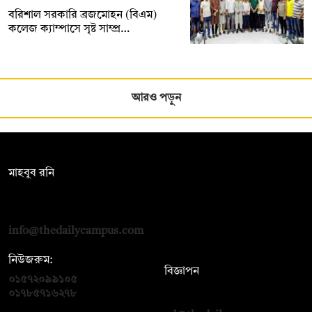
বরিশাল সরকারি ব্রজমোহন (বিএম)
কলেজ ক্যাম্পাসে সৃষ্ট সাম্প্র…
আরও পড়ুন
সম্পাদক:
মাহবুব রনি
দ্য ডেইলি ক্যাম্পাস, দ্বিতীয় তলা, হাসান হোল্ডিংস, ৫২/১ নিউ ইস্কাটন
রোড, ঢাকা ১০০০
info@thedailycampus.com
নিউজরুম:
বিজ্ঞাপন
০১৫৭২০৯৯১০৫
,
০১৭১২১৩৬৫৯৩
০১৭৮৫৭১৬২৭৮