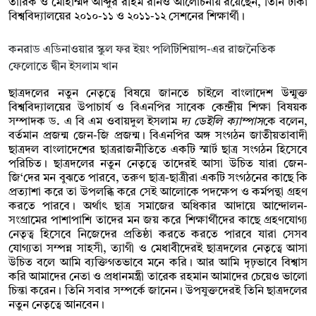
তারিক ও মোহাম্মদ আব্দুর রহিম রনিও আলোচনায় রয়েছেন,
তিনি ঢাকা
বিশ্ববিদ্যালয়ের ২০১০-১১ ও ২০১১-১২ সেশনের শিক্ষার্থী।
কনরাড এডিনাওয়ার স্কুল ফর ইয়ং পলিটিশিয়ান্স-এর রাজনৈতিক
ফেলোতে দ্বীন ইসলাম খান
ছাত্রদলের নতুন নেতৃত্বে বিষয়ে জানতে চাইলে বাংলাদেশ উন্মুক্ত
বিশ্ববিদ্যালয়ের উপাচার্য ও বিএনপির সাবেক কেন্দ্রীয় শিক্ষা বিষয়ক
সম্পাদক ড. এ বি এম ওবায়দুল ইসলাম
দ্য ডেইলি ক্যাম্পাস
কে বলেন,
বর্তমান প্রজন্ম জেন-জি প্রজন্ম। বিএনপির অঙ্গ সংগঠন জাতীয়তাবাদী
ছাত্রদল বাংলাদেশের ছাত্ররাজনীতিতে একটি স্মার্ট ছাত্র সংগঠন হিসেবে
পরিচিত। ছাত্রদলের নতুন নেতৃত্বে তাদেরই আসা উচিত যারা জেন-
জি‘দের মন বুঝতে পারবে, তরুণ ছাত্র-ছাত্রীরা একটি সংগঠনের কাছে কি
প্রত্যাশা করে তা উপলব্ধি করে সেই আলোকে পদক্ষেপ ও কর্মপন্থা গ্রহণ
করতে পারবে। অর্থাৎ ছাত্র সমাজের অধিকার আদায়ে আন্দোলন-
সংগ্রামের পাশাপাশি তাদের মন জয় করে শিক্ষার্থীদের কাছে গ্রহণযোগ্য
নেতৃত্ব হিসেবে নিজেদের প্রতিষ্ঠা করতে করতে পারবে যারা সেসব
যোগ্যতা সম্পন্ন সাহসী, ত্যাগী ও মেধাবীদেরই ছাত্রদলের নেতৃত্বে আসা
উচিত বলে আমি ব্যক্তিগতভাবে মনে করি। আর আমি দৃঢ়ভাবে বিশ্বাস
করি আমাদের নেতা ও প্রধানমন্ত্রী তারেক রহমান আমাদের চেয়েও ভালো
চিন্তা করেন। তিনি সবার সম্পর্কে জানেন। উপযুক্তদেরই তিনি ছাত্রদলের
নতুন নেতৃত্বে আনবেন।