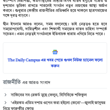
ক্যাম্পাস নিরাপত্তা, কর্মসংস্থানের প্রস্তুতি-এসব বাস্তব ইস্যুতে সক্রিয় ও
দৃশ্যমান ভূমিকা রাখতে পারলেই সংগঠন নতুন প্রজন্মের আস্থা অর্জন
করবে। শুধুমাত্র কেন্দ্রীয় রাজনীতির প্রতিধ্বনি হয়ে থাকলে ছাত্রসমাজের
সঙ্গে দূরত্ব বাড়বে।
দ্বীন ইসলাম আরও বলেন, সময় বদলেছে। তাই নেতৃত্বও হতে হবে
সময়োপযোগী, দায়িত্বশীল এবং শিক্ষার্থী সমাজের বাস্তব চাহিদা সম্পর্কে
সচেতন। এমন নেতৃত্বই সংগঠনকে ইতিবাচক ধারায় এগিয়ে নিতে পারে।
The Daily Campus এর খবর পেতে গুগল নিউজ চ্যানেল ফলো
করুন
রাজনীতি
এর আরও সংবাদ
সাকিবের সব রেকর্ড মুছে ফেলুন, বিসিবিকে শফিকুল
‘এইরকম এতিম দশায় ওপেন করা হইলো কেনো’—জুলাই জাদুঘর
নিয়ে ফারুকীর ক্ষোভ