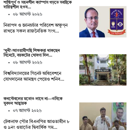
শান্তিপূর্ণ ও সহনশীল ক্যাম্পাস গড়তে সবাইকে
দায়িত্বশীল হওয…
০৮ আগস্ট ২০২৬
নিরাপদ ও জ্ঞানচর্চার পরিবেশ অক্ষুণ্ন
রাখতে সকল রাজনৈতিক সংগ…
‘খুনী’-আওয়ামীপন্থি শিক্ষকরা থাকছেন
সিনেটে, বয়কটের ঘোষণা দিল…
০৮ আগস্ট ২০২৬
বিশ্ববিদ্যালয়ের সিনেট অধিবেশনে
যোগদানের আমন্ত্রণ পেয়েও শনিব…
কনস্টেবলের মতোও লাগে না—ওসিকে
যুবদল আহ্বায়ক
০৭ আগস্ট ২০২৬
টেকনাফ পৌর বিএনপির আওতাধীন ৮
ও ৯নং ওয়ার্ডের দ্বিবার্ষিক সম…