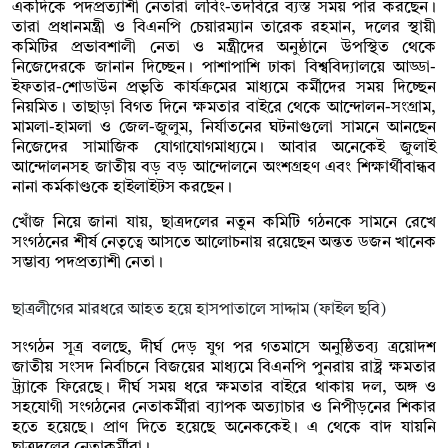
একদিকে পদপ্রত্যাশী নেতারা লবিং-তদবিরে ব্যস্ত সময় পার করছেন।
তারা প্রধানমন্ত্রী ও বিএনপি চেয়ারম্যান তারেক রহমান, দলের স্থায়ী
কমিটির প্রভাবশালী নেতা ও মন্ত্রীদের অনুষ্ঠানে উপস্থিত থেকে
নিজেদেরকে জানান দিচ্ছেন। পাশাপাশি ঢাকা বিশ্ববিদ্যালয়ে আড্ডা-
ইফতার-শোডাউন প্রভৃতি কার্যক্রমের মাধ্যমে কর্মীদের সময় দিচ্ছেন
নিয়মিত। তাছাড়া বিগত দিনে ক্ষমতার বাইরে থেকে আন্দোলন-সংগ্রাম,
মামলা-হামলা ও জেল-জুলুম, নির্যাতনের ঘটনাগুলো সামনে আনছেন
নিজেদের সামাজিক যোগাযোগমাধ্যমে। আবার অনেকেই জুলাই
আন্দোলনসহ জাতীয় বড় বড় আন্দোলনে অংশগ্রহণ এবং শিক্ষার্থীবান্ধব
নানা কর্মকাণ্ডকে হাইলাইটস করছেন।
খোঁজ নিয়ে জানা যায়, ছাত্রদলের নতুন কমিটি গঠনকে সামনে রেখে
সংগঠনের শীর্ষ নেতৃত্বে আসতে আলোচনায় রয়েছেন অন্তত ডজন খানেক
সম্ভাব্য পদপ্রত্যাশী নেতা।
ছাত্রলীগের মারধরে আহত হয়ে হাসপাতালে সাদ্দাম (ফাইল ছবি)
সংগঠন সূত্র বলছে, দীর্ঘ দেড় যুগ পর গতমাসে অনুষ্ঠিতব্য ত্রয়োদশ
জাতীয় সংসদ নির্বাচনে বিজয়ের মাধ্যমে বিএনপি পুনরায় রাষ্ট্র ক্ষমতার
ট্র্যাকে ফিরেছে। দীর্ঘ সময় ধরে ক্ষমতার বাইরে থাকায় দল, অঙ্গ ও
সহযোগী সংগঠনের নেতাকর্মীরা ব্যাপক অত্যাচার ও নিপীড়নের শিকার
হতে হয়েছে। প্রাণ দিতে হয়েছে অনেককেই। এ থেকে বাদ যায়নি
ছাত্রদলের নেতাকর্মীরা।