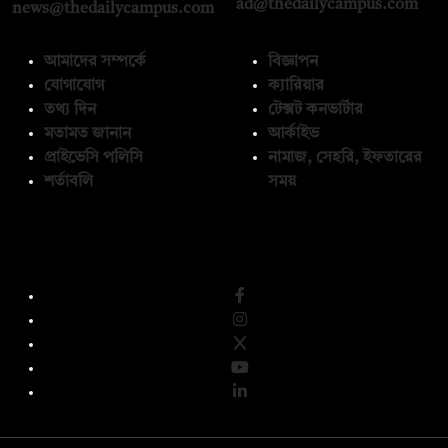
ad@thedailycampus.com
news@thedailycampus.com
আমাদের সম্পর্কে
বিজ্ঞাপন
যোগাযোগ
ক্যারিয়ার
তথ্য দিন
টেক্সট কনভার্টার
মতামত জানান
আর্কাইভ
প্রাইভেসি পলিসি
নামাজ, সেহরি, ইফতারের
শর্তাবলি
সময়
অনুসরণ করুন