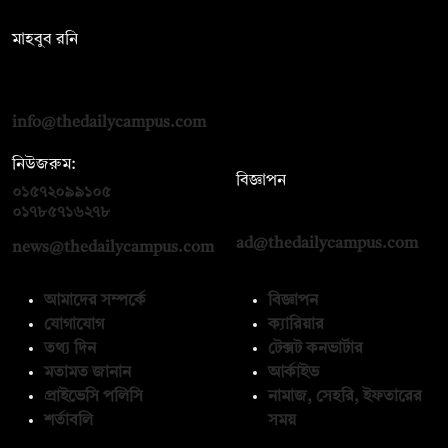
সম্পাদক:
মাহবুব রনি
দ্য ডেইলি ক্যাম্পাস, দ্বিতীয় তলা, হাসান হোল্ডিংস, ৫২/১ নিউ ইস্কাটন
রোড, ঢাকা ১০০০
info@thedailycampus.com
নিউজরুম:
বিজ্ঞাপন
০১৫৭২০৯৯১০৫
,
০১৭১২১৩৬৫৯৩
০১৭৮৫৭১৬২৭৮
ad@thedailycampus.com
news@thedailycampus.com
আমাদের সম্পর্কে
বিজ্ঞাপন
যোগাযোগ
ক্যারিয়ার
তথ্য দিন
টেক্সট কনভার্টার
মতামত জানান
আর্কাইভ
প্রাইভেসি পলিসি
নামাজ, সেহরি, ইফতারের
শর্তাবলি
সময়