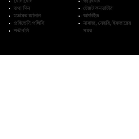
যোগাযোগ
ক্যারিয়ার
তথ্য দিন
টেক্সট কনভার্টার
মতামত জানান
আর্কাইভ
প্রাইভেসি পলিসি
নামাজ, সেহরি, ইফতারের
শর্তাবলি
সময়
অনুসরণ করুন
© কপিরাইট 2026, দ্য ডেইলি ক্যাম্পাস লিমিটেড