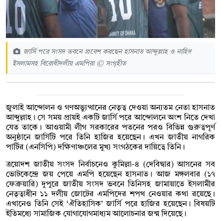
জার্সি পরে সংসদ ভবনে প্রবেশ করছেন হাসনাত আব্দুল্লাহ ও নাহিদ
ইসলামসহ বিরোধীদলীয় এমপিরা © সংগৃহীত
জুলাই আন্দোলন ও গণঅভ্যুত্থানের নেতৃত্ব দেওয়া অন্যতম নেতা হাসনাত
আব্দুল্লাহ। সে সময় প্রায়ই একটি জার্সি পরে আন্দোলনে অংশ নিতে দেখা
যেত তাকে। আওয়ামী লীগ সরকারের পতনের পরও বিভিন্ন গুরুত্বপূর্ণ
অনুষ্ঠানে জার্সিটি পরে তিনি হাজির হয়েছেন। এখন জাতীয় নাগরিক
পার্টির (এনসিপি) দক্ষিণাঞ্চলের মুখ্য সংগঠকের দায়িত্বে তিনি।
ত্রয়োদশ জাতীয় সংসদ নির্বাচনেও কুমিল্লা-৪ (দেবিদ্বার) আসনের সব
ভোটকেন্দ্রে জয় পেয়ে এমপি হয়েছেন হাসনাত। আজ মঙ্গলবার (১৭
ফেব্রুয়ারি) দুপুরে জাতীয় সংসদ ভবনে তিনিসহ জামায়াতে ইসলামীর
নেতৃত্বাধীন ১১ দলীয় জোটের এমপিদের শপথ নেওয়ার কথা রয়েছে।
এখানেও তিনি সেই ‘ঐতিহাসিক’ জার্সি পরে হাজির হয়েছেন। বিষয়টি
ইতিমধ্যে সামাজিক যোগাযোগমাধ্যম আলোচনার জন্ম দিয়েছে।