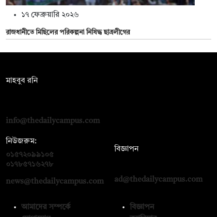
১৭ ফেব্রুয়ারি ২০২৬
রাজধানীতে মিছিলের পরিকল্পনা নিষিদ্ধ ছাত্রলীগের
সম্পাদক:
মাহবুব রনি
দ্য ডেইলি ক্যাম্পাস, দ্বিতীয় তলা, হাসান হোল্ডিংস, ৫২/১ নিউ ইস্কাটন
রোড, ঢাকা ১০০০
info@thedailycampus.com
নিউজরুম:
বিজ্ঞাপন
০১৫৭২০৯৯১০৫
,
০১৭১২১৩৬৫৯৩
০১৭৮৫৭১৬২৭৮
ad@thedailycampus.com
news@thedailycampus.com
আমাদের সম্পর্কে
বিজ্ঞাপন