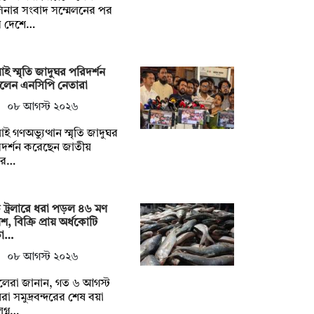
িনার সংবাদ সম্মেলনের পর
র দেশে…
াই স্মৃতি জাদুঘর পরিদর্শন
লেন এনসিপি নেতারা
০৮ আগস্ট ২০২৬
াই গণঅভ্যুত্থান স্মৃতি জাদুঘর
দর্শন করেছেন জাতীয়
গর…
ট্রলারে ধরা পড়ল ৪৬ মণ
শ, বিক্রি প্রায় অর্ধকোটি
কা…
০৮ আগস্ট ২০২৬
লেরা জানান, গত ৬ আগস্ট
রা সমুদ্রবন্দরের শেষ বয়া
গ্ন…