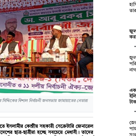
হাস
তা
জুল
কর
জুল
পরি
না
এক 
ইলি
 সিদ্দিকের বিশাল নির্বাচনী জনসভায় জামায়াতের নেতারা
টা
জে
মায়াতে ইসলামীর কেন্দ্রীয় সহকারী সেক্রেটারি জেনারেল
পায়
ের ছাত্র-ছাত্রীরা হচ্ছে সবচেয়ে মেধাবী। তাদের
সংল