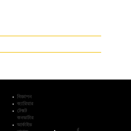
বিজ্ঞাপন
ক্যারিয়ার
টেক্সট
অনুসরণ করুন
কনভার্টার
আর্কাইভ