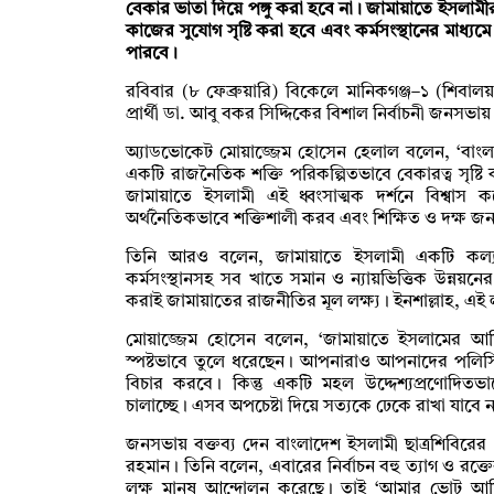
বেকার ভাতা দিয়ে পঙ্গু করা হবে না। জামায়াতে ইসলামীর
কাজের সুযোগ সৃষ্টি করা হবে এবং কর্মসংস্থানের মাধ্য
পারবে।
রবিবার (৮ ফেব্রুয়ারি) বিকেলে মানিকগঞ্জ–১ (শি
প্রার্থী ডা. আবু বকর সিদ্দিকের বিশাল নির্বাচনী জনসভা
অ্যাডভোকেট মোয়াজ্জেম হোসেন হেলাল বলেন, ‘বাংলাদে
একটি রাজনৈতিক শক্তি পরিকল্পিতভাবে বেকারত্ব সৃষ্
জামায়াতে ইসলামী এই ধ্বংসাত্মক দর্শনে বিশ্বাস 
অর্থনৈতিকভাবে শক্তিশালী করব এবং শিক্ষিত ও দক্ষ জনগ
তিনি আরও বলেন, জামায়াতে ইসলামী একটি কল্যাণমুখী রা
কর্মসংস্থানসহ সব খাতে সমান ও ন্যায়ভিত্তিক উন্নয়নের 
করাই জামায়াতের রাজনীতির মূল লক্ষ্য। ইনশাল্লাহ, এই
মোয়াজ্জেম হোসেন বলেন, ‘জামায়াতে ইসলামের আ
স্পষ্টভাবে তুলে ধরেছেন। আপনারাও আপনাদের পলিস
বিচার করবে। কিন্তু একটি মহল উদ্দেশ্যপ্রণোদিতভা
চালাচ্ছে। এসব অপচেষ্টা দিয়ে সত্যকে ঢেকে রাখা যাবে ন
জনসভায় বক্তব্য দেন বাংলাদেশ ইসলামী ছাত্রশিবিরের ক
রহমান। তিনি বলেন, এবারের নির্বাচন বহু ত্যাগ ও রক্তে
লক্ষ মানুষ আন্দোলন করেছে। তাই ‘আমার ভোট আ