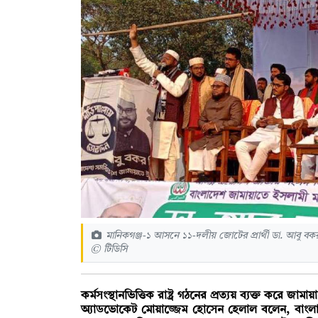
মানিকগঞ্জ-১ আসনে ১১-দলীয় জোটের প্রার্থী ডা. আবু বকর
© টিডিসি
কর্মসংস্থানভিত্তিক রাষ্ট্র গঠনের প্রত্যয় ব্যক্ত করে জা
অ্যাডভোকেট মোয়াজ্জেম হোসেন হেলাল বলেন, বাংলাদেশ