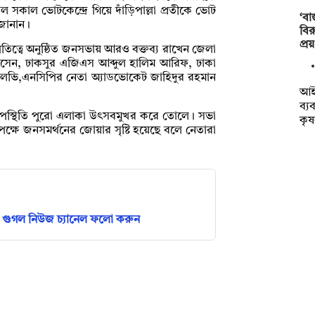
 সকাল ভোটকেন্দ্রে গিয়ে দাঁড়িপাল্লা প্রতীকে ভোট
‘বা
 জানান।
বির
প্র
ত্বে অনুষ্ঠিত জনসভায় আরও বক্তব্য রাখেন জেলা
েন, ঢাকসুর এজিএস আব্দুল হালিম আরিফ, ঢাকা
মান আলভি,এনসিপির নেতা অ্যাডভোকেট জাহিদুর রহমান
আইন
ব্য
 উপস্থিতি পুরো এলাকা উৎসবমুখর করে তোলে। সভা
কৃ
পক্ষে জনসমর্থনের জোয়ার সৃষ্টি হয়েছে বলে নেতারা
গুগল নিউজ চ্যানেল ফলো করুন