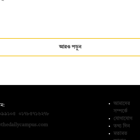
আরও পড়ুন
আমাদের
ম:
সম্পর্কে
০৯৯১০৫
,
০১৭৮৫৭১৬২৭৮
যোগাযোগ
thedailycampus.com
তথ্য দিন
মতামত