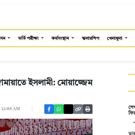
শাসন
ভর্তি পরীক্ষা
কর্মসংস্থান
স্কলারশিপ
খেলাধুলা
জামায়াতে ইসলামী: মোয়াজ্জেম
শেখ
৬, ১১:৪৫ AM
ফি
ভার