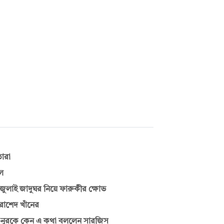
তারা
ুল
াই জাদুঘর নিয়ে ফারুকীর ক্ষোভ
রাশেদ খাঁনের
—নুরকে কেন এ কথা বললেন সারজিস