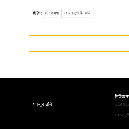
ট্যাগ:
মানিকগঞ্জ
জামায়াতে ইসলামী
সম্পাদক:
নিউজরু
মাহবুব রনি
০১৫৭২
দ্য ডেইলি ক্যাম্পাস, দ্বিতীয় তলা, হাসান
news@
হোল্ডিংস, ৫২/১ নিউ ইস্কাটন রোড, ঢাকা
১০০০