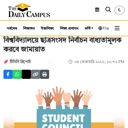
Eng
সর্বশেষ
শিক্ষাঙ্গন
উচ্চশিক্ষা
শিক্ষা প্রশাসন
ভর্তি পরীক্ষা
কর্মসংস্থান
বিশ্ববিদ্যালয়ে ছাত্রসংসদ নির্বাচন বাধ্যতামূলক
করবে জামায়াত
টিডিসি রিপোর্ট
০৪ ফেব্রুয়ারি ২০২৬, ১০:৩২ PM