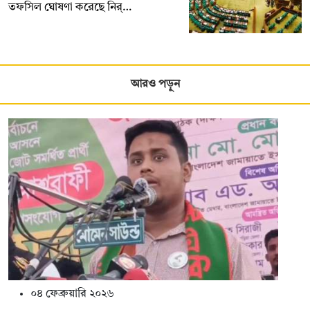
তফসিল ঘোষণা করেছে নির্…
আরও পড়ুন
০৪ ফেব্রুয়ারি ২০২৬