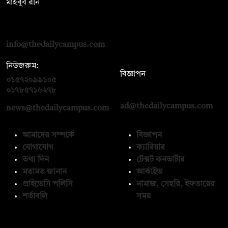
মাহবুব রনি
দ্য ডেইলি ক্যাম্পাস, দ্বিতীয় তলা, হাসান হোল্ডিংস, ৫২/১ নিউ ইস্কাটন
রোড, ঢাকা ১০০০
info@thedailycampus.com
নিউজরুম:
বিজ্ঞাপন
০১৫৭২০৯৯১০৫
,
০১৭১২১৩৬৫৯৩
০১৭৮৫৭১৬২৭৮
ad@thedailycampus.com
news@thedailycampus.com
আমাদের সম্পর্কে
বিজ্ঞাপন
যোগাযোগ
ক্যারিয়ার
তথ্য দিন
টেক্সট কনভার্টার
মতামত জানান
আর্কাইভ
প্রাইভেসি পলিসি
নামাজ, সেহরি, ইফতারের
শর্তাবলি
সময়