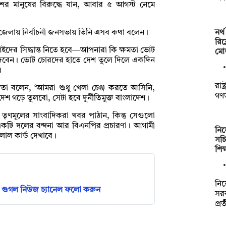
ের মানুষের বিরুদ্ধে যান, আবার ৫ আগস্ট নেমে
নর্
উপজেলায় নির্বাচনী জনসভায় তিনি এসব কথা বলেন।
রিক
ইদের সিদ্ধান্ত নিতে হবে—আপনারা কি ক্ষমতা ভোট
মো
দেবেন। ভোট চোরদের হাতে দেশ তুলে দিলে একদিন
।
রাষ
েতা বলেন, ‘আমরা শুধু খেলা চেঞ্জ করতে আসিনি,
গণতন
শ গড়ে তুলবো, সেটা হবে দুর্নীতিমুক্ত বাংলাদেশ।
তৃণমূলের সাংবাদিকরা খবর পাঠান, কিন্তু সেগুলো
কটি দলের বন্দনা আর বিএনপির প্রচারণা। আগামী
নিয়
লাল কার্ড দেখাবে।
সচ
শিক
নিয়
গুগল নিউজ চ্যানেল ফলো করুন
সরক
প্র