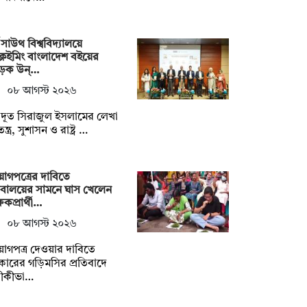
থ সাউথ বিশ্ববিদ্যালয়ে
্লেইমিং বাংলাদেশ বইয়ের
ড়ক উন্…
০৮ আগস্ট ২০২৬
্ট্রদূত সিরাজুল ইসলামের লেখা
্ত্র, সুশাসন ও রাষ্ট্র …
োগপত্রের দাবিতে
িবালয়ের সামনে ঘাস খেলেন
্ষকপ্রার্থী…
০৮ আগস্ট ২০২৬
োগপত্র দেওয়ার দাবিতে
ারের গড়িমসির প্রতিবাদে
তীকীভা…