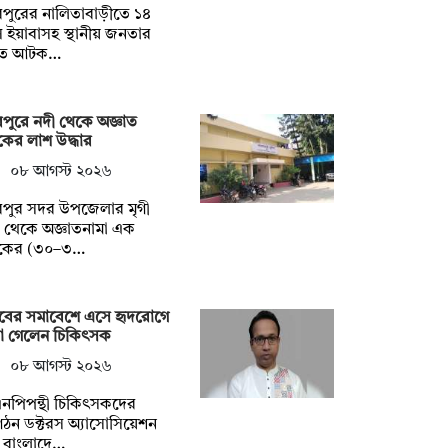
পুরের নালিতাবাড়ীতে ১৪
 ইয়াবাসহ স্থানীয় জনতার
তে আটক…
পুরে নদী থেকে অজ্ঞাত
কের লাশ উদ্ধার
০৮ আগস্ট ২০২৬
রপুর সদর উপজেলার মৃগী
 থেকে অজ্ঞাতনামা এক
বকের (৩০–৩…
াবের সমাবেশে এসে হৃদরোগে
রা গেলেন চিকিৎসক
০৮ আগস্ট ২০২৬
নপিপন্থী চিকিৎসকদের
ঠন ডক্টরস অ্যাসোসিয়েশন
 বাংলাদে…