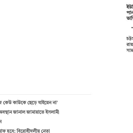
ইউপ
পান
ভা
চট্
রায
সা
লিজ কেউ কাউকে ছেড়ে যাইয়েন না’
অবস্থান জানাল জামায়াতে ইসলামী
ন
মাফ হবে: বিরোধীদলীয় নেতা