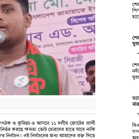
শের
পিস
হা
শের
যুব
শে
নদী
যু
ড্য
মা
সংগঠক ও কুমিল্লা-৪ আসনে ১১ দলীয় জোটের প্রার্থী
বিএ
র নির্ভর করছে ক্ষমতা ভোট চোরদের হাতে যাবে নাকি
সংগ
 নির্বাচন। এই নির্বাচনের জন্য আমাদের রক্ত দিতে
অব