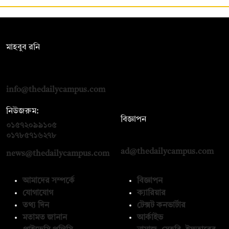
সম্পাদক:
মাহবুব রনি
দ্য ডেইলি ক্যাম্পাস, দ্বিতীয় তলা, হাসান হোল্ডিংস, ৫২/১ নিউ ইস্কাটন
রোড, ঢাকা ১০০০
info@thedailycampus.com
নিউজরুম:
বিজ্ঞাপন
০১৫৭২০৯৯১০৫
,
০১৭১২১৩৬৫৯৩
০১৭৮৫৭১৬২৭৮
ad@thedailycampus.com
news@thedailycampus.com
আমাদের সম্পর্কে
বিজ্ঞাপন
যোগাযোগ
ক্যারিয়ার
তথ্য দিন
টেক্সট কনভার্টার
মতামত জানান
আর্কাইভ