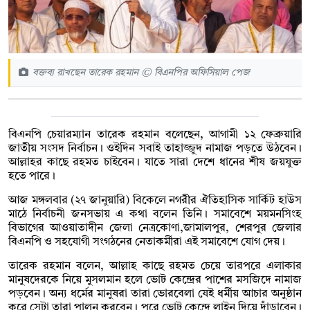
বক্তব্য রাখছেন তারেক রহমান © বিএনপির অফিসিয়াল পেজ
বিএনপি চেয়ারম্যান তারেক রহমান বলেছেন, আগামী ১২ ফেব্রুয়ারি
জাতীয় সংসদ নির্বাচন। ওইদিন সবাই তাহাজ্জুদ নামাজ পড়তে উঠবেন।
আল্লাহর কাছে রহমত চাইবেন। যাতে সারা দেশে ধানের শীষ জয়যুক্ত
হতে পারে।
আজ মঙ্গলবার (২৭ জানুয়ারি) বিকেলে নগরীর ঐতিহাসিক সার্কিট হাউস
মাঠে নির্বাচনী জনসভায় এ কথা বলেন তিনি। সমাবেশে ময়মনসিংহ
বিভাগের আওয়াতাদীন জেলা নেত্রকোণা,জামালপুর, শেরপুর জেলার
বিএনপি ও সহযোগী সংগঠনের নেতাকর্মীরা এই সমাবেশে যোগ দেয়।
তারেক রহমান বলেন, আল্লাহ কাছে রহমত চেয়ে তারপরে এলাকার
মানুষদেরকে নিয়ে মুসলমান হলে ভোট কেন্দ্রের পাশের মসজিদে নামাজ
পড়বেন। অন্য ধর্মের মানুষরা তারা ভোরবেলা যেই ধর্মীয় আচার অনুষ্ঠান
করে সেটা তারা পালন করবেন। পরে ভোট কেন্দ্রে লাইন দিয়ে দাঁড়াবেন।