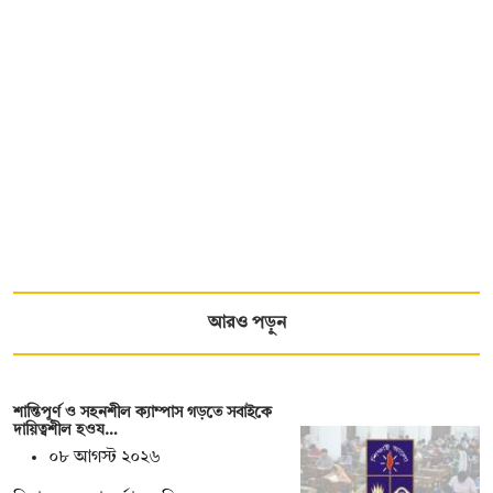
আরও পড়ুন
শান্তিপূর্ণ ও সহনশীল ক্যাম্পাস গড়তে সবাইকে
দায়িত্বশীল হওয…
০৮ আগস্ট ২০২৬