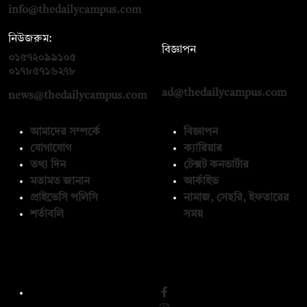
info@thedailycampus.com
নিউজরুম:
বিজ্ঞাপন
০১৫৭২০৯৯১০৫
,
০১৭১২১৩৬৫৯৩
০১৭৮৫৭১৬২৭৮
ad@thedailycampus.com
news@thedailycampus.com
আমাদের সম্পর্কে
বিজ্ঞাপন
যোগাযোগ
ক্যারিয়ার
তথ্য দিন
টেক্সট কনভার্টার
মতামত জানান
আর্কাইভ
প্রাইভেসি পলিসি
নামাজ, সেহরি, ইফতারের
শর্তাবলি
সময়
অনুসরণ করুন