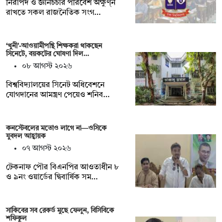
নিরাপদ ও জ্ঞানচর্চার পরিবেশ অক্ষুণ্ন
রাখতে সকল রাজনৈতিক সংগ…
‘খুনী’-আওয়ামীপন্থি শিক্ষকরা থাকছেন
সিনেটে, বয়কটের ঘোষণা দিল…
০৮ আগস্ট ২০২৬
বিশ্ববিদ্যালয়ের সিনেট অধিবেশনে
যোগদানের আমন্ত্রণ পেয়েও শনিব…
কনস্টেবলের মতোও লাগে না—ওসিকে
যুবদল আহ্বায়ক
০৭ আগস্ট ২০২৬
টেকনাফ পৌর বিএনপির আওতাধীন ৮
ও ৯নং ওয়ার্ডের দ্বিবার্ষিক সম…
সাকিবের সব রেকর্ড মুছে ফেলুন, বিসিবিকে
শফিকুল