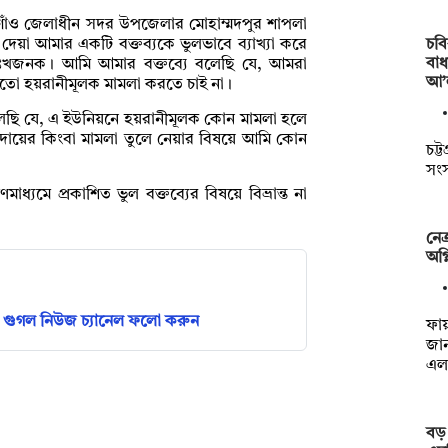
রগাঁও জেলাধীন সদর উপজেলার মোহাম্মদপুর শাপলা
চব
দেয়া আমার একটি বক্তব্যকে ভুলভাবে ব্যাখ্যা করে
বাধ
ত দুঃখজনক। আমি আমার বক্তব্যে বলেছি যে, আমরা
আ’
তো হয়রানীমূলক মামলা করতে চাই না।
েছি যে, এ ইউনিয়নে হয়রানীমূলক কোন মামলা হলে
া দায়ের কিংবা মামলা তুলে নেয়ার বিষয়ে আমি কোন
চট্ট
সংস
্যমে প্রকাশিত ভুল বক্তব্যের বিষয়ে বিভ্রান্ত না
নেত
অগ্
গুগল নিউজ চ্যানেল ফলো করুন
ফায়
জান
এল
বড় 