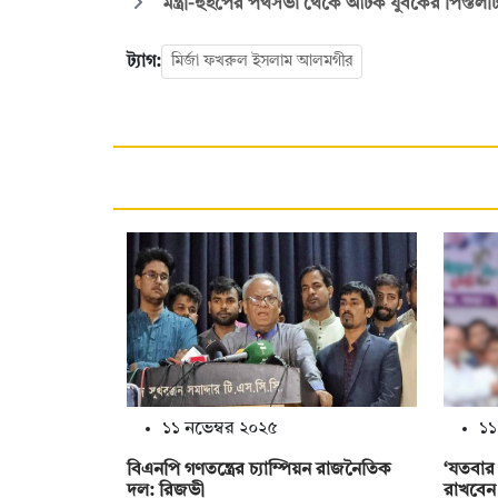
মন্ত্রী-হুইপের পথসভা থেকে আটক যুবকের পিস্তলট
ট্যাগ:
মির্জা ফখরুল ইসলাম আলমগীর
১১ নভেম্বর ২০২৫
১১
বিএনপি গণতন্ত্রের চ্যাম্পিয়ন রাজনৈতিক
‘যতবার
দল: রিজভী
রাখবেন