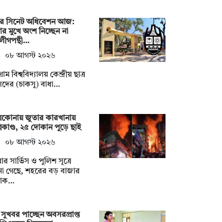
ির সিনেট অধিবেশন আজ:
ার মুখে অংশ নিচ্ছেন না
লীগপন্থী…
০৮ আগস্ট ২০২৬
গ্রাম বিশ্ববিদ্যালয় কেন্দ্রীয় ছাত্র
দের (চাকসু) বাধা…
্রকোনায় জুতার কারখানায়
নিকাণ্ড, ২৫ দোকান পুড়ে ছাই
০৮ আগস্ট ২০২৬
ার সার্ভিস ও পুলিশ সূত্রে
া গেছে, শহরের বড় বাজার
াক…
সুখবর পাচ্ছেন অবসরপ্রাপ্ত