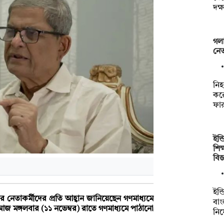
দক্
গলা
নেত
নি
কর
ফা
ইন্
শিক
বিজ
ইন্
েতাকর্মীদের প্রতি আহ্বান জানিয়েছেন গণমাধ্যমে
বা
। আজ মঙ্গলবার (১১ নভেম্বর) রাতে গণমাধ্যমে পাঠানো
নি