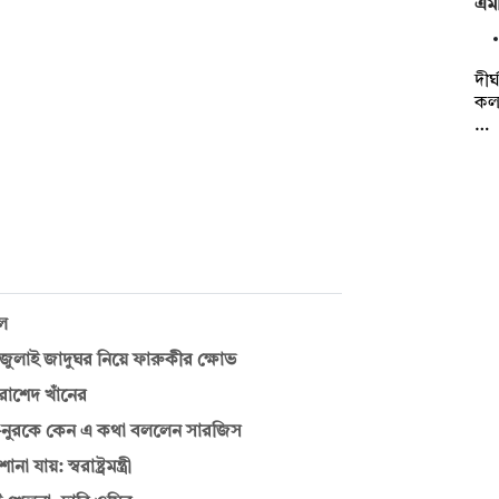
এমপ
দীর
কল্
…
ুল
াই জাদুঘর নিয়ে ফারুকীর ক্ষোভ
রাশেদ খাঁনের
—নুরকে কেন এ কথা বললেন সারজিস
য়: স্বরাষ্ট্রমন্ত্রী