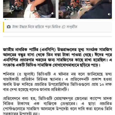
টাকা উদ্ধার নিয়ে ছড়িয়ে পড়া ভিডিও © সংগৃহীত
জাতীয় নাগরিক পার্টির (এনসিপি) উত্তরাঞ্চলের মুখ্য সংগঠক সারজিস
আলমের বন্ধুর বাসা থেকে তিন বস্তা টাকা পাওয়া গেছে। ঈদের পরে
এনসিপির প্রচারণার খরচের জন্য সারজিসের কাছে রাখা হয়েছিল। এ
সংক্রান্ত একটি ভিডিও সামাজিক যোগাযোগমাধ্যমে ছড়িয়ে পড়ে।
শনিবার (৫ জুলাই) ভিডিওটি এ ঘটনার নয় বলে জানিয়েছে তথ্য
যাচাইকারী প্রতিষ্ঠান রিউমর স্ক্যানার। এ প্রতিবেদনটি প্রকাশ হওয়া
অবধি উক্ত দাবিতে প্রচারিত উপরোল্লিখিত ভিডিওগুলো প্রায় ১০ লক্ষ
বার দেখা হয়েছে বলেও জানায় প্রতিষ্ঠানটি।
প্রতিবেদনে বলা হয়, ভিডিওটি মোহাম্মদপুর জেনেভা ক্যাম্পে মাদক
বিক্রির টাকাসহ এক ব্যক্তিকে গ্রেপ্তারের। এ ছাড়া প্রচারিত
পোস্টগুলোতে সারজিস আলমকে উপদেষ্টা বলে দাবি করা হলেও তিনি
সরকারের উপদেষ্টা নন।