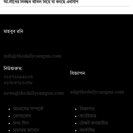
আ.লীগের নিবন্ধন বাতিল নিয়ে যা বলছে এনসিপি
সম্পাদক:
মাহবুব রনি
দ্য ডেইলি ক্যাম্পাস, দ্বিতীয় তলা, হাসান হোল্ডিংস, ৫২/১ নিউ ইস্কাটন
রোড, ঢাকা ১০০০
info@thedailycampus.com
নিউজরুম:
বিজ্ঞাপন
০১৫৭২০৯৯১০৫
,
০১৭১২১৩৬৫৯৩
০১৭৮৫৭১৬২৭৮
ad@thedailycampus.com
news@thedailycampus.com
আমাদের সম্পর্কে
বিজ্ঞাপন
যোগাযোগ
ক্যারিয়ার
তথ্য দিন
টেক্সট কনভার্টার
মতামত জানান
আর্কাইভ