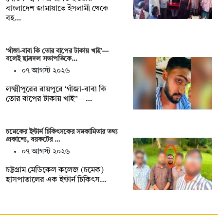
বাংলাদেশ জামায়াতে ইসলামী থেকে
বহ…
‘গাঁজা-বাবা কি তোর বাপের টাকায় খাই’—
বলেই ছাত্রদল সভাপতিকে…
০৭ আগস্ট ২০২৬
লক্ষ্মীপুরের রায়পুরে ‘গাঁজা-বাবা কি
তোর বাপের টাকায় খাই’’—…
চমেকের ইন্টার্ন চিকিৎসকের সমকামিতার তথ্য
প্রকাশ্যে, বয়কটের …
০৭ আগস্ট ২০২৬
চট্টগ্রাম মেডিকেল কলেজ (চমেক)
হাসপাতালের এক ইন্টার্ন চিকিৎস…