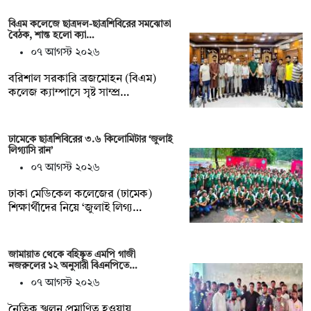
বিএম কলেজে ছাত্রদল-ছাত্রশিবিরের সমঝোতা
বৈঠক, শান্ত হলো ক্যা…
০৭ আগস্ট ২০২৬
বরিশাল সরকারি ব্রজমোহন (বিএম)
কলেজ ক্যাম্পাসে সৃষ্ট সাম্প্র…
ঢামেকে ছাত্রশিবিরের ৩.৬ কিলোমিটার ‘জুলাই
লিগ্যাসি রান’
০৭ আগস্ট ২০২৬
ঢাকা মেডিকেল কলেজের (ঢামেক)
শিক্ষার্থীদের নিয়ে ‘জুলাই লিগ্য…
জামায়াত থেকে বহিষ্কৃত এমপি গাজী
নজরুলের ১২ অনুসারী বিএনপিতে…
০৭ আগস্ট ২০২৬
নৈতিক স্খলন প্রমাণিত হওয়ায়