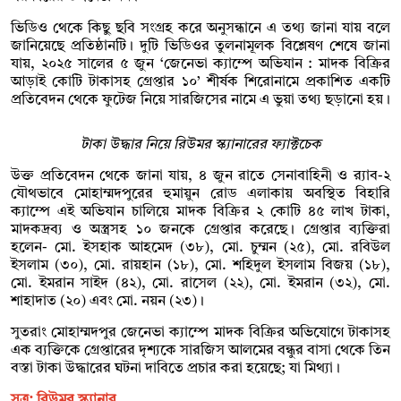
ভিডিও থেকে কিছু ছবি সংগ্রহ করে অনুসন্ধানে এ তথ্য জানা যায় বলে
জানিয়েছে প্রতিষ্ঠানটি। দুটি ভিডিওর তুলনামূলক বিশ্লেষণ শেষে জানা
যায়, ২০২৫ সালের ৫ জুন ‘জেনেভা ক্যাম্পে অভিযান : মাদক বিক্রির
আড়াই কোটি টাকাসহ গ্রেপ্তার ১০’ শীর্ষক শিরোনামে প্রকাশিত একটি
প্রতিবেদন থেকে ফুটেজ নিয়ে সারজিসের নামে এ ভুয়া তথ্য ছড়ানো হয়।
টাকা উদ্ধার নিয়ে রিউমর স্ক্যানারের ফ্যাক্টচেক
উক্ত প্রতিবেদন থেকে জানা যায়, ৪ জুন রাতে সেনাবাহিনী ও র‌্যাব-২
যৌথভাবে মোহাম্মদপুরের হুমায়ুন রোড এলাকায় অবস্থিত বিহারি
ক্যাম্পে এই অভিযান চালিয়ে মাদক বিক্রির ২ কোটি ৪৫ লাখ টাকা,
মাদকদ্রব্য ও অস্ত্রসহ ১০ জনকে গ্রেপ্তার করেছে। গ্রেপ্তার ব্যক্তিরা
হলেন- মো. ইসহাক আহমেদ (৩৮), মো. চুম্মন (২৫), মো. রবিউল
ইসলাম (৩০), মো. রায়হান (১৮), মো. শহিদুল ইসলাম বিজয় (১৮),
মো. ইমরান সাইদ (৪২), মো. রাসেল (২২), মো. ইমরান (৩২), মো.
শাহাদাত (২০) এবং মো. নয়ন (২৩)।
সুতরাং মোহাম্মদপুর জেনেভা ক্যাম্পে মাদক বিক্রির অভিযোগে টাকাসহ
এক ব্যক্তিকে গ্রেপ্তারের দৃশ্যকে সারজিস আলমের বন্ধুর বাসা থেকে তিন
বস্তা টাকা উদ্ধারের ঘটনা দাবিতে প্রচার করা হয়েছে; যা মিথ্যা।
সূত্র: রিউমর স্ক্যানার